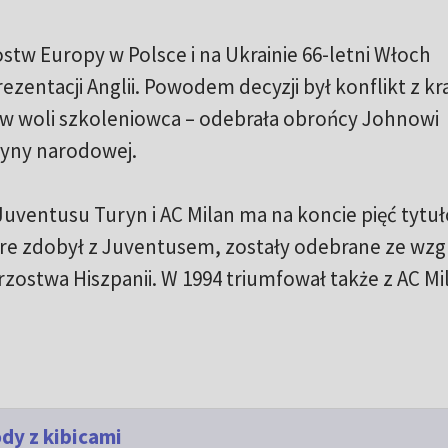
tw Europy w Polsce i na Ukrainie 66-letni Włoch
zentacji Anglii. Powodem decyzji był konflikt z k
rew woli szkoleniowca – odebrała obrońcy Johnowi
żyny narodowej.
 Juventusu Turyn i AC Milan ma na koncie pięć tytu
óre zdobył z Juventusem, zostały odebrane ze wzg
rzostwa Hiszpanii. W 1994 triumfował także z AC Mi
dy z kibicami