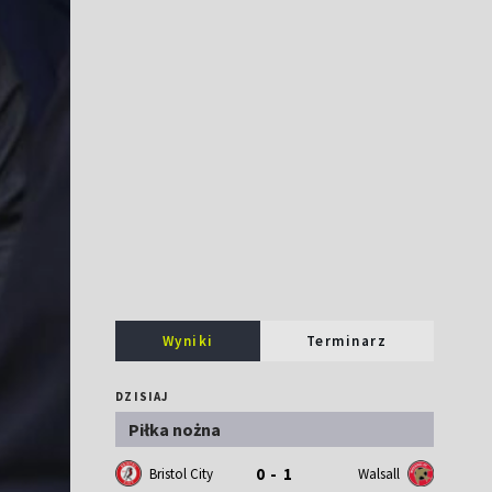
Wyniki
Terminarz
DZISIAJ
Piłka nożna
0 - 1
Bristol City
Walsall