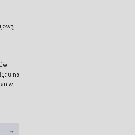
rajową
łów
lędu na
lan w