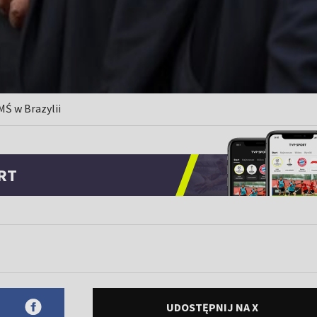
MŚ w Brazylii
RT
UDOSTĘPNIJ NA X