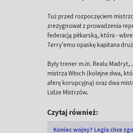
Tuż przed rozpoczęciem mistrzos
zrezygnował z prowadzenia repre
federacją piłkarską, która - wb
Terry'emu opaskę kapitana dru
Były trener m.in. Realu Madryt,
mistrza Włoch (kolejne dwa, kt
aferę korupcyjną) oraz dwa mist
Lidze Mistrzów.
Czytaj również:
Koniec wojny? Legia chce zgo