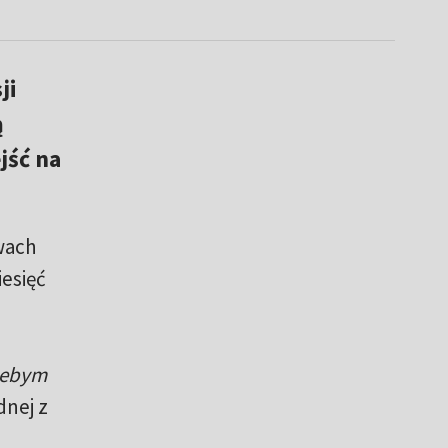
ji
ą
jść na
wach
iesięć
 żebym
dnej z