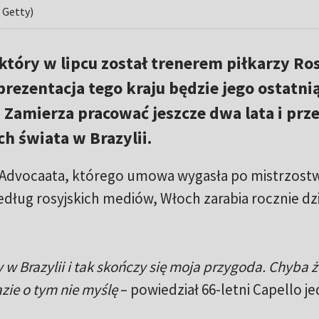
 Getty)
 który w lipcu został trenerem piłkarzy Ros
prezentacja tego kraju będzie jego ostatni
 Zamierza pracować jeszcze dwa lata i prze
h świata w Brazylii.
a Advocaata, którego umowa wygasła po mistrzost
edług rosyjskich mediów, Włoch zarabia rocznie dz
y w Brazylii i tak skończy się moja przygoda. Chyba
azie o tym nie myślę
– powiedział 66-letni Capello je