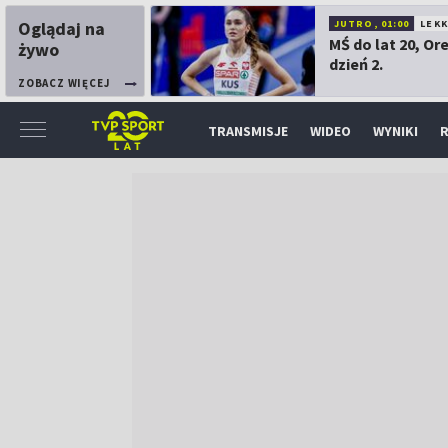
Oglądaj na
JUTRO, 01:00
LEK
MŚ do lat 20, Or
żywo
dzień 2.
ZOBACZ WIĘCEJ
TRANSMISJE
WIDEO
WYNIKI
R