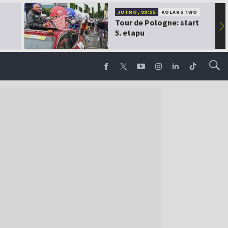
JUTRO, 08:55
KOLARSTWO
Tour de Pologne: start
▶
5. etapu