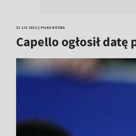
21 LIS 2012
|
PIŁKA NOŻNA
Capello ogłosił datę 