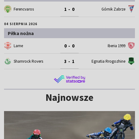
1 - 0
Ferencvaros
Górnik Zabrze
04 SIERPNIA 2026
Piłka nożna
0 - 0
Larne
Iberia 1999
3 - 1
Shamrock Rovers
Egnatia Rrogozhine
Najnowsze