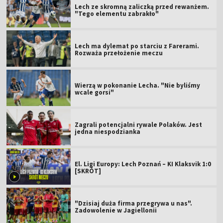
Lech ze skromną zaliczką przed rewanżem.
"Tego elementu zabrakło"
Lech ma dylemat po starciu z Farerami.
Rozważa przełożenie meczu
Wierzą w pokonanie Lecha. "Nie byliśmy
wcale gorsi"
Zagrali potencjalni rywale Polaków. Jest
jedna niespodzianka
El. Ligi Europy: Lech Poznań – KI Klaksvik 1:0
[SKRÓT]
"Dzisiaj duża firma przegrywa u nas".
Zadowolenie w Jagiellonii