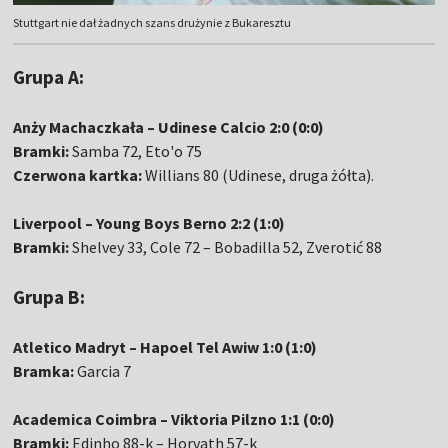
Stuttgart nie dał żadnych szans drużynie z Bukaresztu
Grupa A:
Anży Machaczkała – Udinese Calcio 2:0 (0:0)
Bramki:
Samba 72, Eto'o 75
Czerwona kartka:
Willians 80 (Udinese, druga żółta).
Liverpool – Young Boys Berno 2:2 (1:0)
Bramki:
Shelvey 33, Cole 72 – Bobadilla 52, Zverotić 88
Grupa B:
Atletico Madryt – Hapoel Tel Awiw 1:0 (1:0)
Bramka:
Garcia 7
Academica Coimbra – Viktoria Pilzno 1:1 (0:0)
Bramki:
Edinho 88-k – Horvath 57-k