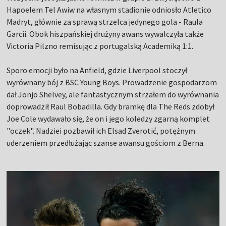
Hapoelem Tel Awiw na własnym stadionie odniosło Atletico
Madryt, głównie za sprawą strzelca jedynego gola - Raula
Garcii. Obok hiszpańskiej drużyny awans wywalczyła także
Victoria Pilzno remisując z portugalską Academiką 1:1.
Sporo emocji było na Anfield, gdzie Liverpool stoczył
wyrównany bój z BSC Young Boys. Prowadzenie gospodarzom
dał Jonjo Shelvey, ale fantastycznym strzałem do wyrównania
doprowadził Raul Bobadilla. Gdy bramkę dla The Reds zdobył
Joe Cole wydawało się, że on i jego koledzy zgarną komplet
"oczek". Nadziei pozbawił ich Elsad Zverotić, potężnym
uderzeniem przedłużając szanse awansu gościom z Berna.