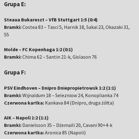
Grupa E:
Steaua Bukareszt – VfB Stuttgart 1:5 (0:4)
Bramki:
Costea 83 – Tasci 5, Harnik 18, Sakai 23, Okazaki 31,
55
Molde – FC Kopenhaga 1:2 (0:1)
Bramki:
Chima 62 – Santin 21-k, Gislason 76
Grupa F:
PSV Eindhoven – Dnipro Dniepropietrowsk 1:2 (1:1)
Bramki:
Wijnaldum 18 – Selezniow 24, Konoplianka 74
Czerwona kartka:
Kankava 84 (Dnipro, druga żółta)
AIK – Napoli 1:2 (1:1)
Bramki:
Danielsson 35 – Dżemaili 20, Cavani 90+4-k
Czerwona kartka:
Aronica 85 (Napoli)