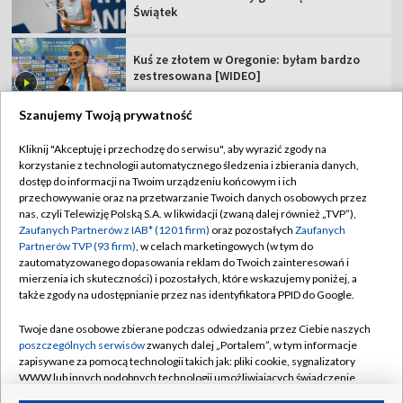
Świątek
Kuś ze złotem w Oregonie: byłam bardzo
zestresowana [WIDEO]
Szanujemy Twoją prywatność
Dziś "królewski" etap Tour de Pologne.
Oglądaj ściganie w TVP!
Kliknij "Akceptuję i przechodzę do serwisu", aby wyrazić zgody na
korzystanie z technologii automatycznego śledzenia i zbierania danych,
dostęp do informacji na Twoim urządzeniu końcowym i ich
Multi1Liga! Oglądaj transmisję sobotnich
przechowywanie oraz na przetwarzanie Twoich danych osobowych przez
meczów 3. kolejki!
nas, czyli Telewizję Polską S.A. w likwidacji (zwaną dalej również „TVP”),
Zaufanych Partnerów z IAB* (1201 firm)
oraz pozostałych
Zaufanych
Partnerów TVP (93 firm)
, w celach marketingowych (w tym do
zautomatyzowanego dopasowania reklam do Twoich zainteresowań i
mierzenia ich skuteczności) i pozostałych, które wskazujemy poniżej, a
także zgody na udostępnianie przez nas identyfikatora PPID do Google.
TVP
Abonament TVP
Regulamin TVP
Twoje dane osobowe zbierane podczas odwiedzania przez Ciebie naszych
poszczególnych serwisów
zwanych dalej „Portalem”, w tym informacje
Polityka prywatności
Sklep TVP
zapisywane za pomocą technologii takich jak: pliki cookie, sygnalizatory
WWW lub innych podobnych technologii umożliwiających świadczenie
Biuro Reklamy
Moje zgody
dopasowanych i bezpiecznych usług, personalizację treści oraz reklam,