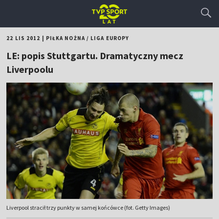
22 LIS 2012
|
PIŁKA NOŻNA
/
LIGA EUROPY
LE: popis Stuttgartu. Dramatyczny mecz
Liverpoolu
Liverpool stracił trzy punkty w samej końcówce (fot. Getty Images)