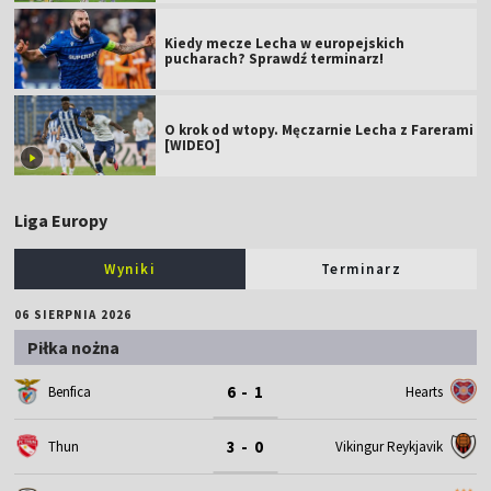
Kiedy mecze Lecha w europejskich
pucharach? Sprawdź terminarz!
O krok od wtopy. Męczarnie Lecha z Farerami
[WIDEO]
Liga Europy
Wyniki
Terminarz
06 SIERPNIA 2026
Piłka nożna
6 - 1
Benfica
Hearts
3 - 0
Thun
Vikingur Reykjavik