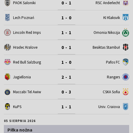
0 - 1
PAOK Saloniki
RSC Anderlecht
1 - 0
Lech Poznań
KI Klaksvik
1 - 1
Omonia Nikozja
Lincoln Red Imps
0 - 1
Hradec Kralove
Besiktas Stambuł
1 - 0
Red Bull Salzburg
Pafos FC
2 - 1
Jagiellonia
Rangers
0 - 3
Maccabi Tel Awiw
CSKA Sofia
1 - 1
KuPS
Univ. Craiova
05 SIERPNIA 2026
Piłka nożna