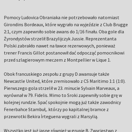
Pomocy Ludovica Obraniaka nie potrzebowało natomiast
Girondins Bordeaux, które wygrało na wyjeździe z Club Brugge
2:1, czym zapewniło sobie awans do 1/16 finału. Oba gole dla
Żyrondystów strzelił Brazylijczyk Jussie. Reprezentanta
Polski zabrakło nawet na ławce rezerwowych, ponieważ
trener Francis Gillot postanowił dać odpocząć pomocnikowi
przed szlagierowym meczem z Montpellier w Lique 1.
Obok francuskiego zespołu z grupy D awansuje także
Newcastle United, które zremisowało z CS Maritimo 1:1 (1:0).
Pierwszego gola strzelił w 23. minucie Sylvain Marveaux, a
wyrównał w 79. Fidelis. Mimo to Sroki zapewniły sobie grę w
kolejnej rundzie. Spać spokojnie mogą już także zawodnicy
Fenerbahce Stambuł,. którzy po kapitalnej bramce z
przewrotki Bekira İrteguena wygrali z Marsylią.
Wszystko jest już jasne również w grupie B. Zwycięstwo z