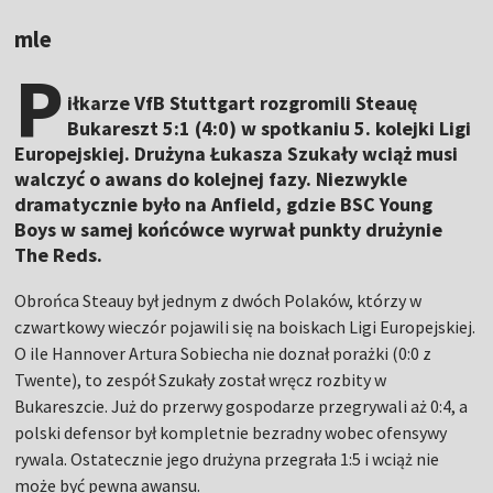
mle
P
iłkarze VfB Stuttgart rozgromili Steauę
Bukareszt 5:1 (4:0) w spotkaniu 5. kolejki Ligi
Europejskiej. Drużyna Łukasza Szukały wciąż musi
walczyć o awans do kolejnej fazy. Niezwykle
dramatycznie było na Anfield, gdzie BSC Young
Boys w samej końcówce wyrwał punkty drużynie
The Reds.
Obrońca Steauy był jednym z dwóch Polaków, którzy w
czwartkowy wieczór pojawili się na boiskach Ligi Europejskiej.
O ile Hannover Artura Sobiecha nie doznał porażki (0:0 z
Twente), to zespół Szukały został wręcz rozbity w
Bukareszcie. Już do przerwy gospodarze przegrywali aż 0:4, a
polski defensor był kompletnie bezradny wobec ofensywy
rywala. Ostatecznie jego drużyna przegrała 1:5 i wciąż nie
może być pewna awansu.