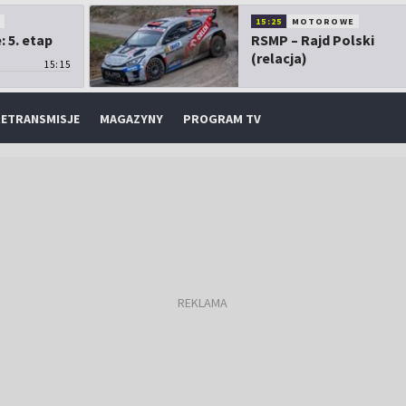
O
15:25
MOTOROWE
 5. etap
RSMP – Rajd Polski
(relacja)
15:15
ETRANSMISJE
MAGAZYNY
PROGRAM TV