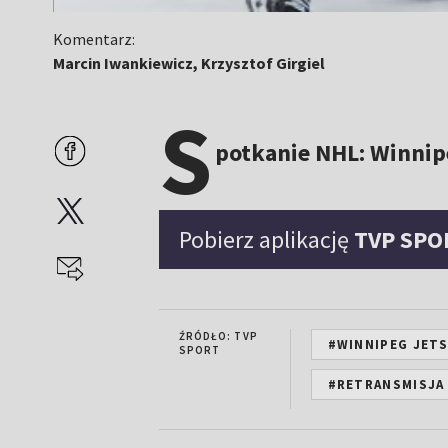
Komentarz:
Marcin Iwankiewicz, Krzysztof Girgiel
S
potkanie NHL: Winnipeg
Pobierz aplikację
TVP SPO
ŹRÓDŁO: TVP
#WINNIPEG JET
SPORT
#RETRANSMISJA