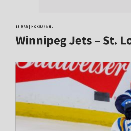
15 MAR
|
HOKEJ
/
NHL
Winnipeg Jets – St. L