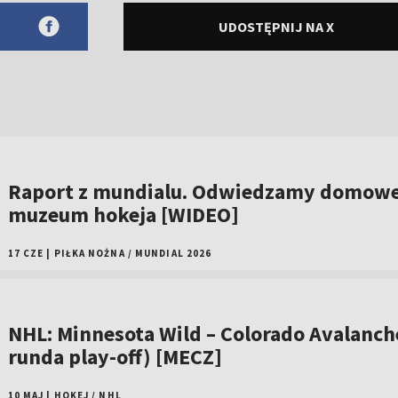
UDOSTĘPNIJ NA X
Raport z mundialu. Odwiedzamy domow
muzeum hokeja [WIDEO]
17 CZE
|
PIŁKA NOŻNA
/
MUNDIAL 2026
NHL: Minnesota Wild – Colorado Avalanche
runda play-off) [MECZ]
10 MAJ
|
HOKEJ
/
NHL