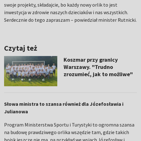
swoje projekty, składajcie, bo każdy nowy orlik to jest
inwestycja w zdrowie naszych dzieciaków i nas wszystkich.
Serdecznie do tego zapraszam – powiedział minister Rutnicki.
Czytaj też
Koszmar przy granicy
Warszawy. "Trudno
zrozumieć, jak to możliwe"
Słowa ministra to szansa również dla Józefosławia i
Julianowa
Program Ministerstwa Sportu i Turystyki to ogromna szansa
na budowę prawdziwego orlika wszędzie tam, gdzie takich
boisk jeszcze nie ma, na przykład we wsiach Józefosław i