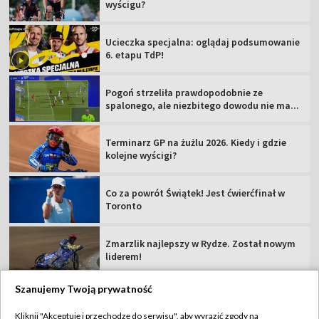
wyścigu?
Ucieczka specjalna: oglądaj podsumowanie
6. etapu TdP!
Pogoń strzeliła prawdopodobnie ze
spalonego, ale niezbitego dowodu nie ma...
Terminarz GP na żużlu 2026. Kiedy i gdzie
kolejne wyścigi?
Co za powrót Świątek! Jest ćwierćfinał w
Toronto
Zmarzlik najlepszy w Rydze. Został nowym
liderem!
Szanujemy Twoją prywatność
Kliknij "Akceptuję i przechodzę do serwisu", aby wyrazić zgody na