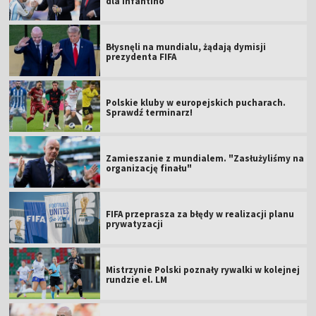
dla Infantino
Błysnęli na mundialu, żądają dymisji
prezydenta FIFA
Polskie kluby w europejskich pucharach.
Sprawdź terminarz!
Zamieszanie z mundialem. "Zasłużyliśmy na
organizację finału"
FIFA przeprasza za błędy w realizacji planu
prywatyzacji
Mistrzynie Polski poznały rywalki w kolejnej
rundzie el. LM