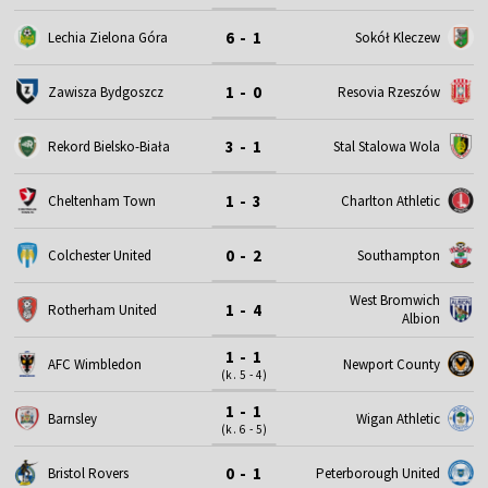
6 - 1
Lechia Zielona Góra
Sokół Kleczew
1 - 0
Zawisza Bydgoszcz
Resovia Rzeszów
3 - 1
Rekord Bielsko-Biała
Stal Stalowa Wola
1 - 3
Cheltenham Town
Charlton Athletic
0 - 2
Colchester United
Southampton
West Bromwich
1 - 4
Rotherham United
Albion
1 - 1
AFC Wimbledon
Newport County
(k. 5 - 4)
1 - 1
Barnsley
Wigan Athletic
(k. 6 - 5)
0 - 1
Bristol Rovers
Peterborough United