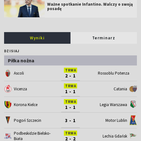
Ważne spotkanie Infantino. Walczy o swoją
posadę
Wyniki
Terminarz
DZISIAJ
Piłka nożna
TRWA
Ascoli
Rossoblu Potenza
2 - 1
TRWA
Vicenza
Catania
1 - 1
TRWA
Korona Kielce
Legia Warszawa
1 - 1
3 - 1
Motor Lublin
Pogoń Szczecin
Podbeskidzie Bielsko-
TRWA
Lechia Gdańsk
2 - 2
Biała