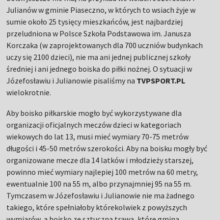
Julianów w gminie Piaseczno, w których to wsiach żyje w
sumie około 25 tysięcy mieszkańców, jest najbardziej
przeludniona w Polsce Szkoła Podstawowa im. Janusza
Korczaka (w zaprojektowanych dla 700 uczniów budynkach
uczy się 2100 dzieci), nie ma ani jednej publicznej szkoły
średniej i ani jednego boiska do piłki nożnej. O sytuacji w
Józefosławiu i Julianowie pisaliśmy na
TVPSPORT.PL
wielokrotnie.
Aby boisko piłkarskie mogło być wykorzystywane dla
organizacji oficjalnych meczów dzieci w kategoriach
wiekowych do lat 13, musi mieć wymiary 70-75 metrów
długości i 45-50 metrów szerokości. Aby na boisku mogły być
organizowane mecze dla 14 latków i młodzieży starszej,
powinno mieć wymiary najlepiej 100 metrów na 60 metry,
ewentualnie 100 na 55 m, albo przynajmniej 95 na 55 m.
Tymczasem w Józefosławiu i Julianowie nie ma żadnego
takiego, które spełniałoby którekolwiek z powyższych
wymiarów, a boisko ze sztuczną trawą, które gmina