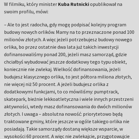
W filmiku, który minister
Kuba Rutnicki
opublikował na
swoim profilu, mówi:
– Ale to jest radocha, gdy mogę podpisać kolejny program
budowy nowych orlików. Mamy na to przeznaczone ponad 100
milionów złotych. A więc jeżeli potrzebujesz budowy nowego
orlika, bo przez ostatnie dwa lata już takich inwestycji
dofinansowaliśmy ponad 200, jeżeli masz samorząd, gdzie
chciałbyś wybudować jeszcze dodatkowy tego typu obiekt,
koniecznie nie zwlekaj. Wielkość dofinansowania, jeżeli
budujesz klasycznego orlika, to jest półtora miliona złotych,
nie więcej niż 50 procent. A jeżeli budujesz orlika z
dodatkowymi funkcjami, to co mówiliśmy: pumptrack,
skatepark, bieżnie lekkoatletyczna i wiele innych przestrzeni
aktywności, wtedy masz dofinansowania do dwóch milionów
złotych. I uwaga – absolutna nowość: priorytetowo będą
traktowane gminy, które jeszcze w ogóle takiego orlika nie
posiadają. Takie samorządy dostaną większe wsparcie, w
wysokości 60 procent. A więc nie zwlekajcie, przygotowujcie