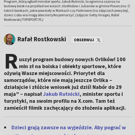
Program, którą ogłosił minister sportu Jakub Rutnicki, to ogromna szansa na
budowę boisk na przykład we wsiach Józefosław i Julianów w gminie Piaseczno. O
takich boiskach, jakie powstały w Markach czy Halinowie (na zdjęciach powyżej),
dzieci z obu wsi mogą obecnie tylko pomarzyć. (zdjęcie: Getty Images, Rafał
Rostkowski/TVPSPORT.PL)
Rafał Rostkowski
OBSERWUJ
R
uszył program budowy nowych Orlików! 100
mln zł na boiska i obiekty sportowe, które
ożywią Wasze miejscowości. Priorytet dla
samorządów, które nie mają jeszcze Orlika –
działajcie i złóżcie wniosek już dziś! Nabór do 29
maja” – napisał
Jakub Rutnicki
, minister sportu i
turystyki, na swoim profilu na X.com. Tam też
zamieścił filmik zachęcający do złożenia aplikacji.
Dzieci grają zawsze na wyjeździe. Aby pograć w