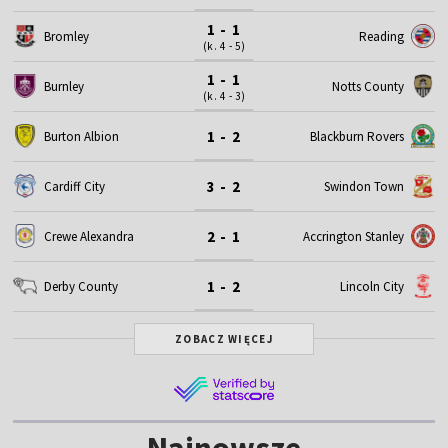
1 - 1
Bromley
Reading
(k. 4 - 5)
1 - 1
Burnley
Notts County
(k. 4 - 3)
1 - 2
Burton Albion
Blackburn Rovers
3 - 2
Cardiff City
Swindon Town
2 - 1
Crewe Alexandra
Accrington Stanley
1 - 2
Derby County
Lincoln City
ZOBACZ WIĘCEJ
Najnowsze