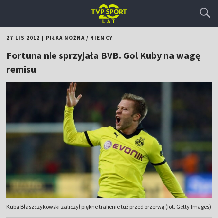
27 LIS 2012
|
PIŁKA NOŻNA
/
NIEMCY
Fortuna nie sprzyjała BVB. Gol Kuby na wagę
remisu
Kuba Błaszczykowski zaliczył piękne trafienie tuż przed przerwą (fot. Getty Images)