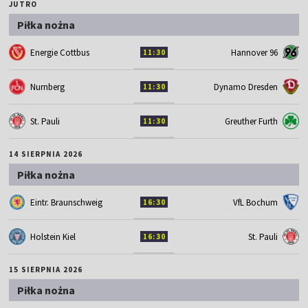
JUTRO
Piłka nożna
Energie Cottbus
Hannover 96
11:30
Nurnberg
Dynamo Dresden
11:30
St. Pauli
Greuther Furth
11:30
14 SIERPNIA 2026
Piłka nożna
Eintr. Braunschweig
VfL Bochum
16:30
Holstein Kiel
St. Pauli
16:30
15 SIERPNIA 2026
Piłka nożna