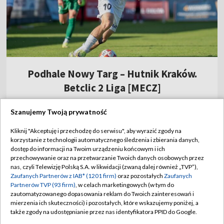
Podhale Nowy Targ – Hutnik Kraków.
Betclic 2 Liga [MECZ]
13:29
|
PIŁKA NOŻNA
/
BETCLIC 2 LIGA
Szanujemy Twoją prywatność
Kliknij "Akceptuję i przechodzę do serwisu", aby wyrazić zgody na
Nie żyje Jorge Messi, ojciec Lionela
korzystanie z technologii automatycznego śledzenia i zbierania danych,
dostęp do informacji na Twoim urządzeniu końcowym i ich
przechowywanie oraz na przetwarzanie Twoich danych osobowych przez
nas, czyli Telewizję Polską S.A. w likwidacji (zwaną dalej również „TVP”),
Betclic 2 liga: oglądaj transmisje w TVP
Zaufanych Partnerów z IAB* (1201 firm)
oraz pozostałych
Zaufanych
Sport! [ZAPOWIEDŹ]
Partnerów TVP (93 firm)
, w celach marketingowych (w tym do
zautomatyzowanego dopasowania reklam do Twoich zainteresowań i
mierzenia ich skuteczności) i pozostałych, które wskazujemy poniżej, a
Piłka nożna na okrągło! Oglądaj krajowe
także zgody na udostępnianie przez nas identyfikatora PPID do Google.
rozgrywki w TVP [ZAPOWIEDŹ]