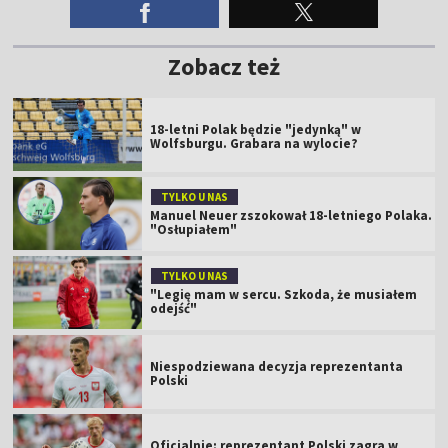
Zobacz też
18-letni Polak będzie "jedynką" w
Wolfsburgu. Grabara na wylocie?
TYLKO U NAS
Manuel Neuer zszokował 18-letniego Polaka.
"Osłupiałem"
TYLKO U NAS
"Legię mam w sercu. Szkoda, że musiałem
odejść"
Niespodziewana decyzja reprezentanta
Polski
Oficjalnie: reprezentant Polski zagra w