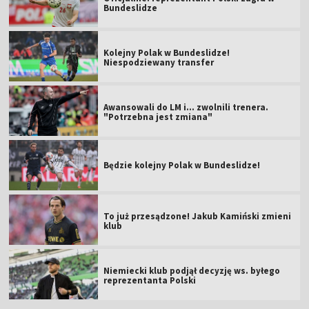
Bundeslidze
Kolejny Polak w Bundeslidze!
Niespodziewany transfer
Awansowali do LM i... zwolnili trenera.
"Potrzebna jest zmiana"
Będzie kolejny Polak w Bundeslidze!
To już przesądzone! Jakub Kamiński zmieni
klub
Niemiecki klub podjął decyzję ws. byłego
reprezentanta Polski