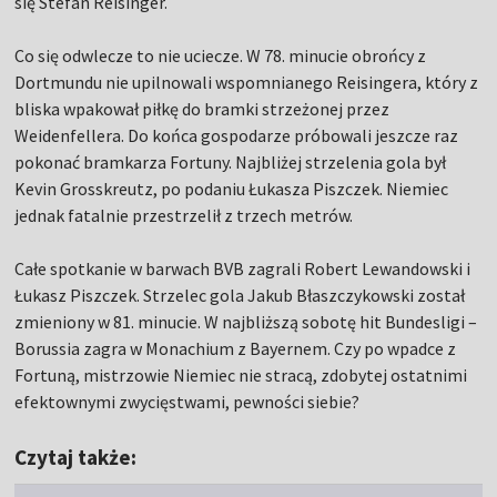
się Stefan Reisinger.
Co się odwlecze to nie uciecze. W 78. minucie obrońcy z
Dortmundu nie upilnowali wspomnianego Reisingera, który z
bliska wpakował piłkę do bramki strzeżonej przez
Weidenfellera. Do końca gospodarze próbowali jeszcze raz
pokonać bramkarza Fortuny. Najbliżej strzelenia gola był
Kevin Grosskreutz, po podaniu Łukasza Piszczek. Niemiec
jednak fatalnie przestrzelił z trzech metrów.
Całe spotkanie w barwach BVB zagrali Robert Lewandowski i
Łukasz Piszczek. Strzelec gola Jakub Błaszczykowski został
zmieniony w 81. minucie. W najbliższą sobotę hit Bundesligi –
Borussia zagra w Monachium z Bayernem. Czy po wpadce z
Fortuną, mistrzowie Niemiec nie stracą, zdobytej ostatnimi
efektownymi zwycięstwami, pewności siebie?
Czytaj także: