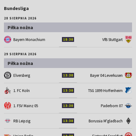
Bundesliga
28 SIERPNIA 2026
Piłka nożna
Bayern Monachium
VfB Stuttgart
18:30
29 SIERPNIA 2026
Piłka nożna
Elversberg
Bayer 04 Leverkusen
13:30
1. FC Koln
TSG 1899 Hoffenheim
13:30
1. FSV Mainz 05
Paderborn 07
13:30
RB Leipzig
Borussia M'gladbach
13:30