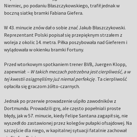
Niemiec, po podaniu Błaszczykowskiego, trafił jednak w
boczną siatkę bramki Fabiana Giefera.
W 43. minucie znów dał o sobie znać Jakub Błaszczykowski.
Reprezentant Polski popisał się przepięknym strzałem z
woleja z okolic 14. metra. Piłka poszybowała nad Gieferem i
wylądowała w okienku bramki Fortuny.
Przed wtorkowym spotkaniem trener BVB, Juergen Klopp,
zapewniał:
– W takich meczach potrzebna jest cierpliwość, a w
tej kwestii osiągnęliśmy już niemal perfekcję
. Ta cierpliwość
opłaciła się graczom żółto-czarnych.
Jednak po przerwie prowadzenie uśpiło zawodników z
Dortmundu. Prowadzili grę, ale często popełniali proste
błędy, jak w 57. minucie, kiedy Felipe Santana zagapił się, nie
wyszedł do zastawionej przez kolegów pułapki ofsajdowej. Na
szczęście dla niego, w kapitalnej sytuacji fatalnie zachował