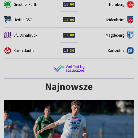
Greuther Furth
Nurnberg
11:00
Hertha BSC
Heidenheim
11:00
VfL Osnabruck
Magdeburg
11:00
Kaiserslautern
Karlsruher
18:30
Najnowsze