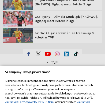
[NA ŻYWO]. Oglądaj mecz Betclic 2 Ligi
GKS Tychy – Olimpia Grudziądz [NA ŻYWO].
Oglądaj mecz Betclic 2 Ligi
Betclic 2 Liga: sprawdź plan transmisji 3.
kolejki w TVP
TVP
Abonament TVP
Regulamin TVP
Szanujemy Twoją prywatność
Polityka prywatności
Sklep TVP
Kliknij "Akceptuję i przechodzę do serwisu", aby wyrazić zgody na
Biuro Reklamy
Moje zgody
korzystanie z technologii automatycznego śledzenia i zbierania danych,
dostęp do informacji na Twoim urządzeniu końcowym i ich
Oferta Handlowa
Biuro reklamy
przechowywanie oraz na przetwarzanie Twoich danych osobowych przez
nas, czyli Telewizję Polską S.A. w likwidacji (zwaną dalej również „TVP”),
Telegazeta ogłoszenia
Kontakt
Zaufanych Partnerów z IAB* (1201 firm)
oraz pozostałych
Zaufanych