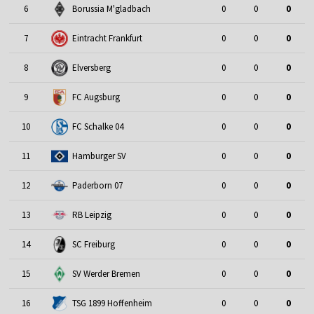
6
Borussia M'gladbach
0
0
0
7
Eintracht Frankfurt
0
0
0
8
Elversberg
0
0
0
9
FC Augsburg
0
0
0
10
FC Schalke 04
0
0
0
11
Hamburger SV
0
0
0
12
Paderborn 07
0
0
0
13
RB Leipzig
0
0
0
14
SC Freiburg
0
0
0
15
SV Werder Bremen
0
0
0
16
TSG 1899 Hoffenheim
0
0
0