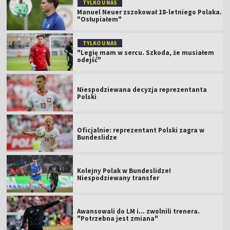
TYLKO U NAS
Manuel Neuer zszokował 18-letniego Polaka.
"Osłupiałem"
TYLKO U NAS
"Legię mam w sercu. Szkoda, że musiałem
odejść"
Niespodziewana decyzja reprezentanta
Polski
Oficjalnie: reprezentant Polski zagra w
Bundeslidze
Kolejny Polak w Bundeslidze!
Niespodziewany transfer
Awansowali do LM i... zwolnili trenera.
"Potrzebna jest zmiana"