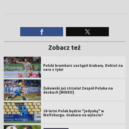
Zobacz też
Polski bramkarz zastąpił Grabarę. Debiut na
zero z tyłu!
Żukowski już strzela! Zespół Polaka na
deskach [WIDEO]
18-letni Polak będzie "jedynką" w
Wolfsburgu. Grabara na wylocie?