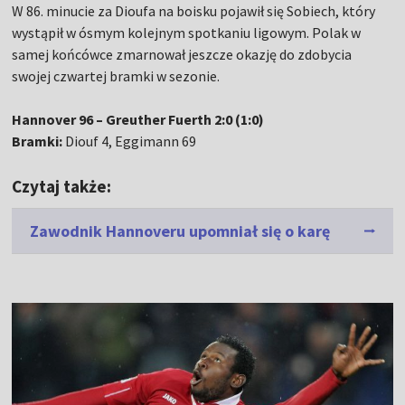
W 86. minucie za Dioufa na boisku pojawił się Sobiech, który
wystąpił w ósmym kolejnym spotkaniu ligowym. Polak w
samej końcówce zmarnował jeszcze okazję do zdobycia
swojej czwartej bramki w sezonie.
Hannover 96 – Greuther Fuerth 2:0 (1:0)
Bramki:
Diouf 4, Eggimann 69
Czytaj także:
Zawodnik Hannoveru upomniał się o karę