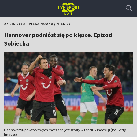
27 LIS 2012
|
PIŁKA NOŻNA
/
NIEMCY
Hannover podniósł się po klęsce. Epizod
Sobiecha
Hannover 96 po wtorkowych meczach jest szósty w tabeli Bundesligi (fot. Getty
Images)