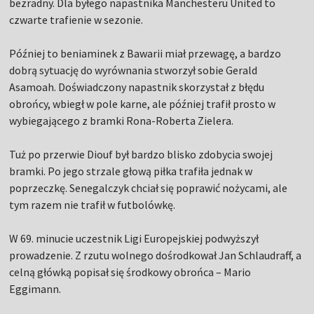
bezradny. Dla byłego napastnika Manchesteru United to
czwarte trafienie w sezonie.
Później to beniaminek z Bawarii miał przewagę, a bardzo
dobrą sytuację do wyrównania stworzył sobie Gerald
Asamoah. Doświadczony napastnik skorzystał z błędu
obrońcy, wbiegł w pole karne, ale później trafił prosto w
wybiegającego z bramki Rona-Roberta Zielera.
Tuż po przerwie Diouf był bardzo blisko zdobycia swojej
bramki. Po jego strzale głową piłka trafiła jednak w
poprzeczkę. Senegalczyk chciał się poprawić nożycami, ale
tym razem nie trafił w futbolówkę.
W 69. minucie uczestnik Ligi Europejskiej podwyższył
prowadzenie. Z rzutu wolnego dośrodkował Jan Schlaudraff, a
celną główką popisał się środkowy obrońca – Mario
Eggimann.