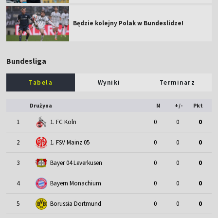
Będzie kolejny Polak w Bundeslidze!
Bundesliga
Tabela
Wyniki
Terminarz
Drużyna
M
+/-
Pkt
1
1. FC Koln
0
0
0
2
1. FSV Mainz 05
0
0
0
3
Bayer 04 Leverkusen
0
0
0
4
Bayern Monachium
0
0
0
5
Borussia Dortmund
0
0
0