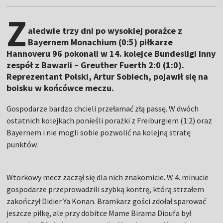
Z
aledwie trzy dni po wysokiej porażce z
Bayernem Monachium (0:5) piłkarze
Hannoveru 96 pokonali w 14. kolejce Bundesligi inny
zespół z Bawarii – Greuther Fuerth 2:0 (1:0).
Reprezentant Polski, Artur Sobiech, pojawił się na
boisku w końcówce meczu.
Gospodarze bardzo chcieli przełamać złą passę. W dwóch
ostatnich kolejkach ponieśli porażki z Freiburgiem (1:2) oraz
Bayernem i nie mogli sobie pozwolić na kolejną stratę
punktów.
Wtorkowy mecz zaczął się dla nich znakomicie. W 4. minucie
gospodarze przeprowadzili szybką kontrę, którą strzałem
zakończył Didier Ya Konan. Bramkarz gości zdołał sparować
jeszcze piłkę, ale przy dobitce Mame Birama Dioufa był