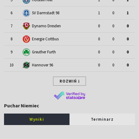
6
SV Darmstadt 98
1
0
1
7
Dynamo Dresden
0
0
0
8
Energie Cottbus
0
0
0
9
Greuther Furth
0
0
0
10
Hannover 96
0
0
0
ROZWIŃ
Puchar Niemiec
Wyniki
Terminarz