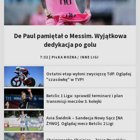
De Paul pamiętał o Messim. Wyjątkowa
dedykacja po golu
7:32
|
PIŁKA NOŻNA
/
INNE LIGI
Ostatni etap wyłoni zwycięzcę TdP. Oglądaj
"czasówkę" w TVP!
Betclic 1 Liga: sprawdź terminarz i plan
transmisji meczów 3. kolejki
Avia Świdnik – Sandecja Nowy Sącz [NA
ŻYWO]. Oglądaj mecz Betclic 2 Ligi
Chojniczanka Chojnice – Znicz Pruszków