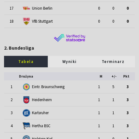
17
Union Berlin
0
0
0
18
VfB Stuttgart
0
0
0
2. Bundesliga
Tabela
Wyniki
Terminarz
Drużyna
M
+/-
Pkt
1
Eintr. Braunschweig
1
5
3
2
Heidenheim
1
1
3
3
Karlsruher
1
1
3
4
Hertha BSC
1
1
3
5
Holstein Kiel
1
0
1