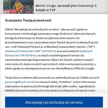
Betclic 2 Liga: sprawdź plan transmisji 3.
kolejki w TVP
Szanujemy Twoją prywatność
Kliknij "Akceptuję i przechodzę do serwisu", aby wyrazić zgody na
korzystanie z technologii automatycznego śledzenia i zbierania danych,
TVP
dostęp do informacji na Twoim urządzeniu końcowym i ich
przechowywanie oraz na przetwarzanie Twoich danych osobowych przez
Abonament TVP
Regulamin TVP
nas, czyli Telewizję Polską S.A. w likwidacji (zwaną dalej również „TVP”),
Polityka prywatności
Sklep TVP
Zaufanych Partnerów z IAB* (1201 firm)
oraz pozostałych
Zaufanych
Partnerów TVP (93 firm)
, w celach marketingowych (w tym do
Biuro Reklamy
Moje zgody
zautomatyzowanego dopasowania reklam do Twoich zainteresowań i
mierzenia ich skuteczności) i pozostałych, które wskazujemy poniżej, a
Oferta Handlowa
Biuro reklamy
także zgody na udostępnianie przez nas identyfikatora PPID do Google.
Telegazeta ogłoszenia
Kontakt
Twoje dane osobowe zbierane podczas odwiedzania przez Ciebie naszych
Emisja w TVP
poszczególnych serwisów
zwanych dalej „Portalem”, w tym informacje
zapisywane za pomocą technologii takich jak: pliki cookie, sygnalizatory
Kanały
Rada Programowa
WWW lub innych podobnych technologii umożliwiających świadczenie
dopasowanych i bezpiecznych usług, personalizację treści oraz reklam,
Ogłoszenia przetargowe
udostępnianie funkcji mediów społecznościowych oraz analizowanie
©2026 Telewizja Polska Spółka Akcyjna w likwidacji
Akceptuję i przechodzę do serwisu
ruchu w Internecie.
Akademia Telewizyjna