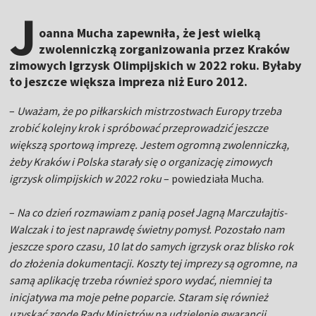
J
oanna Mucha zapewniła, że jest wielką
zwolenniczką zorganizowania przez Kraków
zimowych Igrzysk Olimpijskich w 2022 roku. Byłaby
to jeszcze większa impreza niż Euro 2012.
–
Uważam, że po piłkarskich mistrzostwach Europy trzeba
zrobić kolejny krok i spróbować przeprowadzić jeszcze
większą sportową imprezę. Jestem ogromną zwolenniczką,
żeby Kraków i Polska starały się o organizację zimowych
igrzysk olimpijskich w 2022 roku
– powiedziała Mucha.
–
Na co dzień rozmawiam z panią poseł Jagną Marczułajtis-
Walczak i to jest naprawdę świetny pomysł. Pozostało nam
jeszcze sporo czasu, 10 lat do samych igrzysk oraz blisko rok
do złożenia dokumentacji. Koszty tej imprezy są ogromne, na
samą aplikację trzeba również sporo wydać, niemniej ta
inicjatywa ma moje pełne poparcie. Staram się również
uzyskać zgodę Rady Ministrów na udzielenie gwarancji