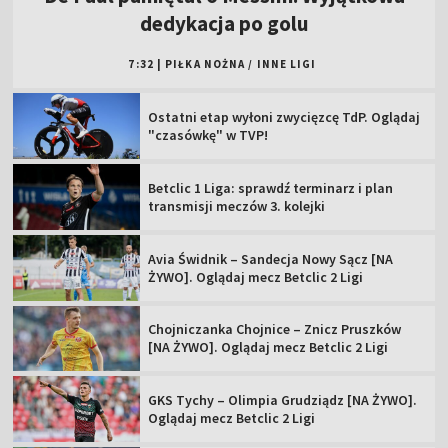
dedykacja po golu
7:32
|
PIŁKA NOŻNA
/
INNE LIGI
Ostatni etap wyłoni zwycięzcę TdP. Oglądaj
"czasówkę" w TVP!
Betclic 1 Liga: sprawdź terminarz i plan
transmisji meczów 3. kolejki
Avia Świdnik – Sandecja Nowy Sącz [NA
ŻYWO]. Oglądaj mecz Betclic 2 Ligi
Chojniczanka Chojnice – Znicz Pruszków
[NA ŻYWO]. Oglądaj mecz Betclic 2 Ligi
GKS Tychy – Olimpia Grudziądz [NA ŻYWO].
Oglądaj mecz Betclic 2 Ligi