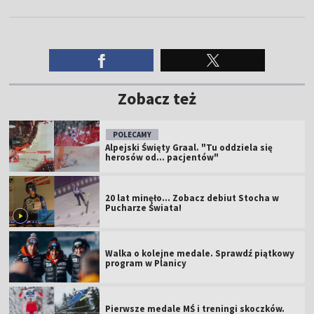
Zobacz też
POLECAMY
Alpejski Święty Graal. "Tu oddziela się
herosów od... pacjentów"
20 lat minęło... Zobacz debiut Stocha w
Pucharze Świata!
Walka o kolejne medale. Sprawdź piątkowy
program w Planicy
Pierwsze medale MŚ i treningi skoczków.