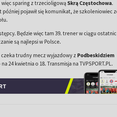
 więc sparing z trzecioligową
Skrą Częstochowa
.
t później pojawił się komunikat, że szkoleniowiec z
łu.
tępcy. Będzie więc tam 39. trener w ciągu ostatnic
anie są najlepsi w Polsce.
y czeka trudny mecz wyjazdowy z
Podbeskidziem
na 24 kwietnia o 18. Transmisja na TVPSPORT.PL.
RT