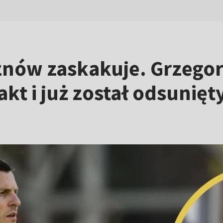
znów zaskakuje. Grzego
kt i już został odsunię