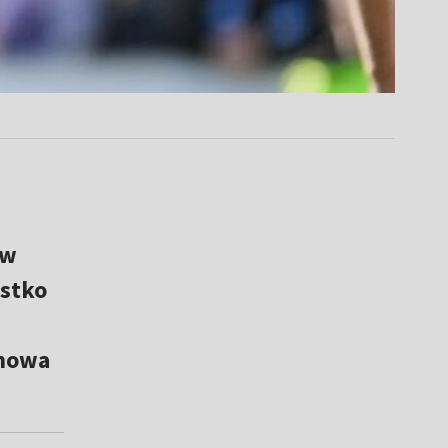
 w
ystko
d
chowa