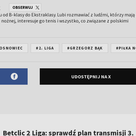
k
OBSERWUJ
lu od B-klasy do Ekstraklasy. Lubi rozmawiać z ludźmi, którzy mają
 nożnej, interesuje go tenis i wszystko, co związane z polskimi
SOSNOWIEC
#2. LIGA
#GRZEGORZ BĄK
#PIŁKA 
UDOSTĘPNIJ NA X
Betclic 2 Liga: sprawdź plan transmisji 3.