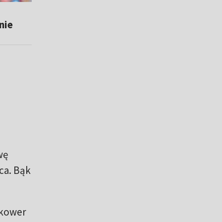
nie
wę
ca. Bąk
lkower