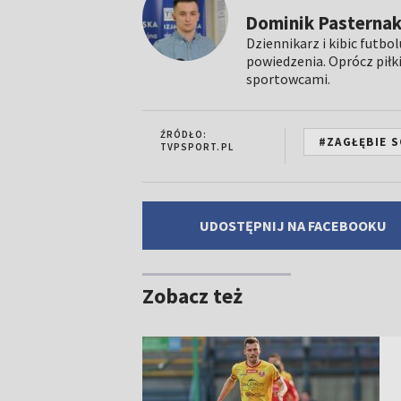
Dominik Pasterna
Dziennikarz i kibic futbo
powiedzenia. Oprócz piłki
sportowcami.
ŹRÓDŁO:
#ZAGŁĘBIE 
TVPSPORT.PL
UDOSTĘPNIJ NA FACEBOOKU
Zobacz też