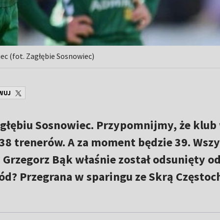
c (fot. Zagłębie Sosnowiec)
WUJ
agłębiu Sosnowiec. Przypomnijmy, że klub
ł 38 trenerów. A za moment będzie 39. Wsz
 Grzegorz Bąk właśnie został odsunięty o
d? Przegrana w sparingu ze Skrą Często