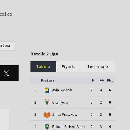
 coś do
NOŻNA
Betclic 2 Liga
Tabela
Wyniki
Terminarz
Drużyna
M
+/-
Pkt
1
Avia Świdnik
2
4
6
2
GKS Tychy
2
2
6
3
Znicz Pruszków
2
2
6
4
Rekord Bielsko-Biała
2
3
4