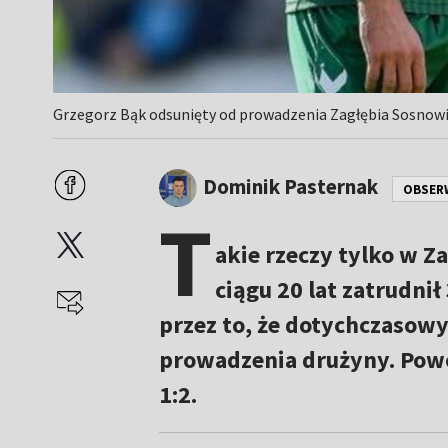
Grzegorz Bąk odsunięty od prowadzenia Zagłębia Sosnowie
Dominik Pasternak
OBSER
T
akie rzeczy tylko w Z
ciągu 20 lat zatrudni
przez to, że dotychczasowy
prowadzenia drużyny. Powó
1:2.