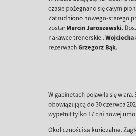
czasie pożegnano się całym pi
Zatrudniono nowego-starego p
został
Marcin Jaroszewski
. Dos
na ławce trenerskiej.
Wojciecha 
rezerwach
Grzegorz Bąk
.
W gabinetach pojawiła się wiara
obowiązującą do 30 czerwca 2027
wypełnił tylko 17 dni nowej um
Okoliczności są kuriozalne. Za