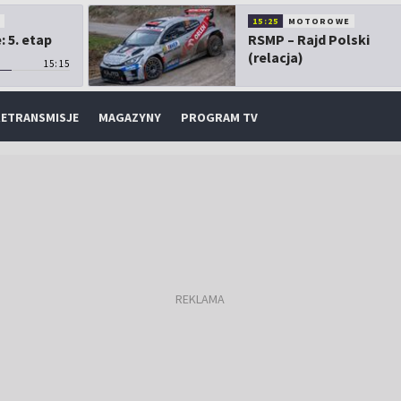
O
15:25
MOTOROWE
 5. etap
RSMP – Rajd Polski
(relacja)
15:15
ETRANSMISJE
MAGAZYNY
PROGRAM TV