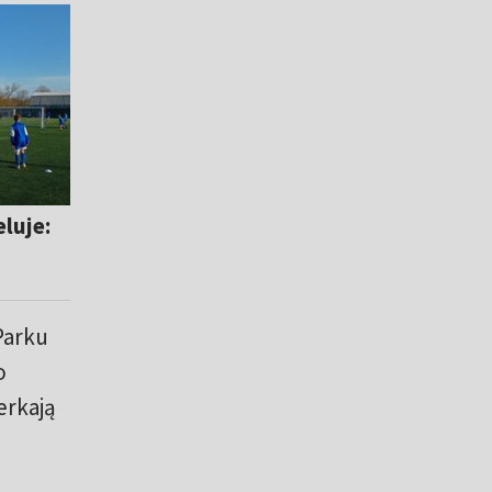
luje:
Parku
o
erkają