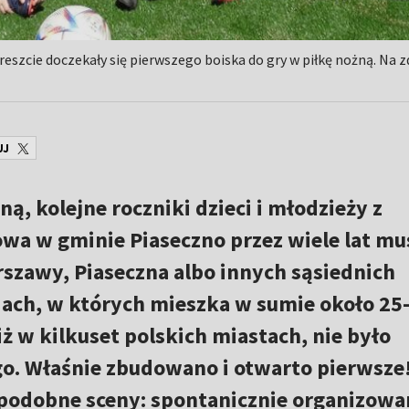
reszcie doczekały się pierwszego boiska do gry w piłkę nożną. Na 
UJ
ą, kolejne roczniki dzieci i młodzieży z
owa w gminie Piaseczno przez wiele lat mu
rszawy, Piaseczna albo innych sąsiednich
ach, w których mieszka w sumie około 25
niż w kilkuset polskich miastach, nie było
go. Właśnie zbudowano i otwarto pierwsze
 podobne sceny: spontanicznie organizowa