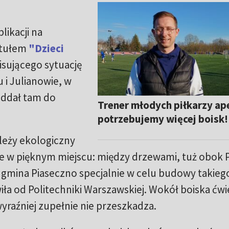
likacji na
ytułem
"Dzieci
pisującego sytuację
 i Julianowie, w
oddał tam do
Trener młodych piłkarzy ape
potrzebujemy więcej boisk!
 leży ekologiczny
ne w pięknym miejscu: między drzewami, tuż obok 
 gmina Piaseczno specjalnie w celu budowy takieg
a od Politechniki Warszawskiej. Wokół boiska ćwi
wyraźniej zupełnie nie przeszkadza.