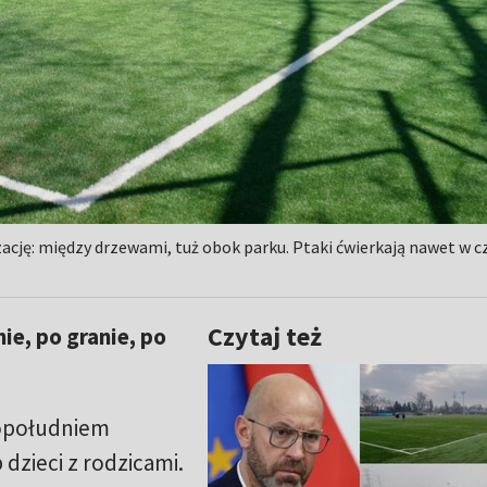
ację: między drzewami, tuż obok parku. Ptaki ćwierkają nawet w cz
Czytaj też
ie, po granie, po
popołudniem
 dzieci z rodzicami.