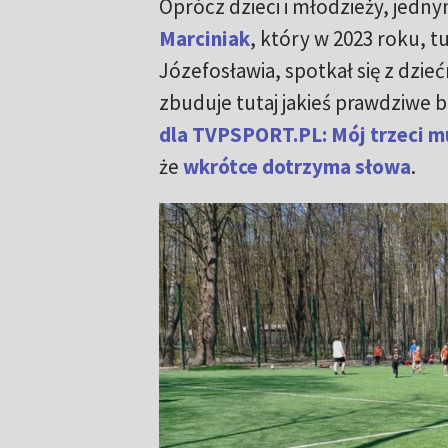
Oprócz dzieci i młodzieży, jed
Marciniak
, który w 2023 roku, t
Józefosławia, spotkał się z dzieć
zbuduje tutaj jakieś prawdziwe
dla TVPSPORT.PL: Mój trzeci m
że
wkrótce dotrzyma słowa
.