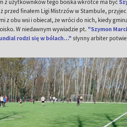
nym z użytkowników tego boiska wkrótce ma być
Sz
uż przed finałem Ligi Mistrzów w Stambule, przyjec
mi z obu wsi i obiecał, że wróci do nich, kiedy gmin
 boisko. W niedawnym wywiadzie pt.
"Szymon Marci
undial rodzi się w bólach…"
słynny arbiter potwie