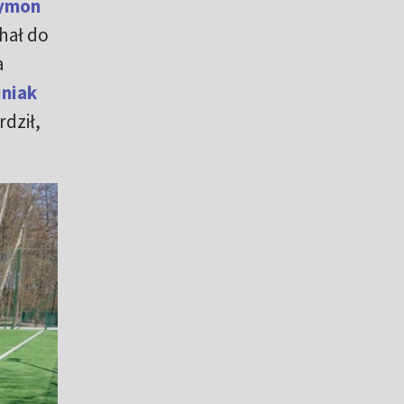
ymon
hał do
a
niak
rdził,