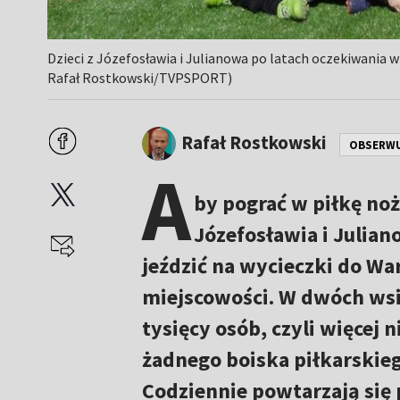
Dzieci z Józefosławia i Julianowa po latach oczekiwania w
Rafał Rostkowski/TVPSPORT)
Rafał Rostkowski
OBSERW
A
by pograć w piłkę nożn
Józefosławia i Julian
jeździć na wycieczki do Wa
miejscowości. W dwóch wsi
tysięcy osób, czyli więcej 
żadnego boiska piłkarskie
Codziennie powtarzają się