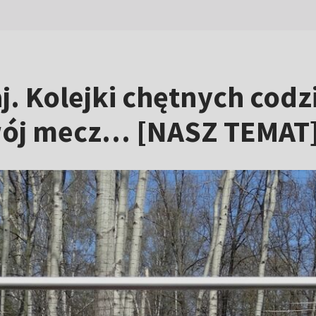
taj. Kolejki chętnych cod
wój mecz… [NASZ TEMAT