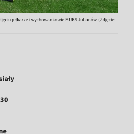
zdjęciu piłkarze i wychowankowie MUKS Julianów. (Zdjęcie:
siały
-30
!
ne