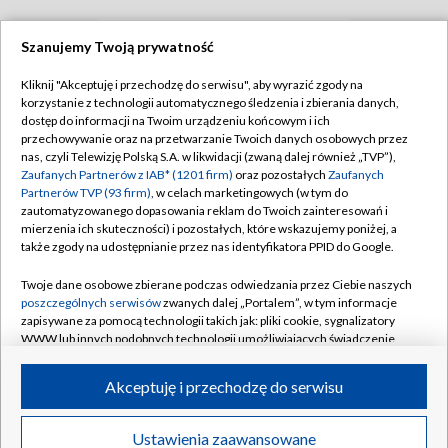
Szanujemy Twoją prywatność
TVP
Kliknij "Akceptuję i przechodzę do serwisu", aby wyrazić zgody na
korzystanie z technologii automatycznego śledzenia i zbierania danych,
Abonament TVP
Regulamin TVP
dostęp do informacji na Twoim urządzeniu końcowym i ich
Polityka prywatności
Sklep TVP
przechowywanie oraz na przetwarzanie Twoich danych osobowych przez
nas, czyli Telewizję Polską S.A. w likwidacji (zwaną dalej również „TVP”),
Biuro Reklamy
Moje zgody
Zaufanych Partnerów z IAB* (1201 firm)
oraz pozostałych
Zaufanych
Partnerów TVP (93 firm)
, w celach marketingowych (w tym do
Oferta Handlowa
Biuro reklamy
zautomatyzowanego dopasowania reklam do Twoich zainteresowań i
mierzenia ich skuteczności) i pozostałych, które wskazujemy poniżej, a
Telegazeta ogłoszenia
Kontakt
także zgody na udostępnianie przez nas identyfikatora PPID do Google.
Emisja w TVP
Twoje dane osobowe zbierane podczas odwiedzania przez Ciebie naszych
Kanały
Rada Programowa
poszczególnych serwisów
zwanych dalej „Portalem”, w tym informacje
zapisywane za pomocą technologii takich jak: pliki cookie, sygnalizatory
Ogłoszenia przetargowe
WWW lub innych podobnych technologii umożliwiających świadczenie
©2026 Telewizja Polska Spółka Akcyjna w likwidacji
dopasowanych i bezpiecznych usług, personalizację treści oraz reklam,
Akademia Telewizyjna
udostępnianie funkcji mediów społecznościowych oraz analizowanie
Akceptuję i przechodzę do serwisu
Informacje o nadawcy
ruchu w Internecie.
Centrum informacji TVP
Twoje dane osobowe zbierane podczas odwiedzania przez Ciebie
Ustawienia zaawansowane
News
Transmisje
Wideo
Więcej