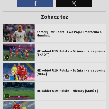
Zobacz też
Kamerą TVP Sport – Ewa Pajor i marzenia o
Mundialu
ME kobiet U19: Polska – Bośnia i Hercegowina
[SKRÓT]
ME kobiet U19: Polska – Bośnia i Hercegowina
[MECZ]
ME kobiet U19: Polska – Niemcy [SKRÓT]