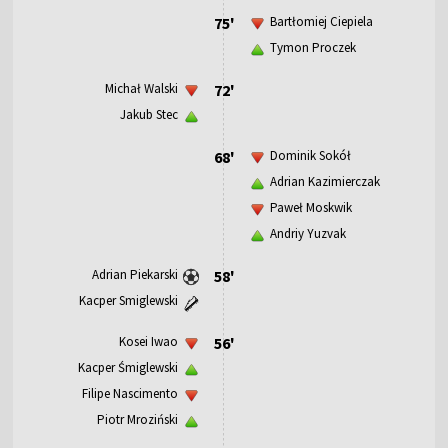
75'
Bartłomiej Ciepiela
Tymon Proczek
Michał Walski
72'
Jakub Stec
68'
Dominik Sokół
Adrian Kazimierczak
Paweł Moskwik
Andriy Yuzvak
Adrian Piekarski
58'
Kacper Smiglewski
Kosei Iwao
56'
Kacper Śmiglewski
Filipe Nascimento
Piotr Mroziński