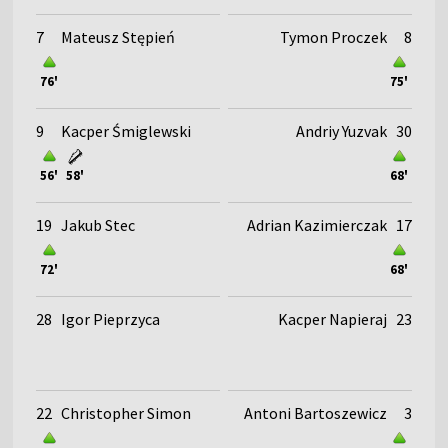
7
Mateusz Stępień
Tymon Proczek
8
76'
75'
9
Kacper Śmiglewski
Andriy Yuzvak
30
56'
58'
68'
19
Jakub Stec
Adrian Kazimierczak
17
72'
68'
28
Igor Pieprzyca
Kacper Napieraj
23
22
Christopher Simon
Antoni Bartoszewicz
3