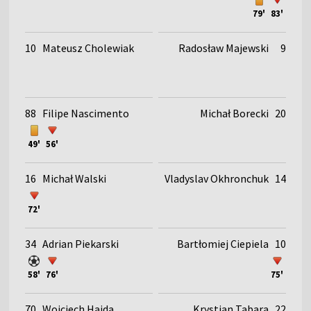
79'
83'
10
Mateusz Cholewiak
Radosław Majewski
9
88
Filipe Nascimento
Michał Borecki
20
49'
56'
16
Michał Walski
Vladyslav Okhronchuk
14
72'
34
Adrian Piekarski
Bartłomiej Ciepiela
10
58'
76'
75'
70
Wojciech Hajda
Krystian Tabara
22