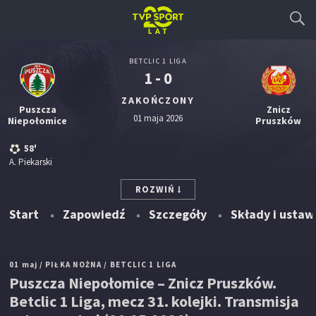
BETCLIC 1 LIGA
1 - 0
ZAKOŃCZONY
Puszcza
Znicz
01 maja 2026
Niepołomice
Pruszków
58'
A. Piekarski
ROZWIŃ
Start
Zapowiedź
Szczegóły
Składy i ustaw
01 maj
/ PIŁKA NOŻNA
/ BETCLIC 1 LIGA
Puszcza Niepołomice – Znicz Pruszków.
Betclic 1 Liga, mecz 31. kolejki. Transmisja