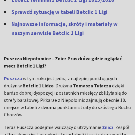
Sprawdź sytuację w tabeli Betclic 1 Ligi
Najnowsze informacje, skróty i materiały w
naszym serwisie Betclic 1 Ligi
Puszcza Niepołomice – Znicz Pruszków: gdzie oglądać
mecz Betclic 1 Ligi?
Puszcza
w tym roku jest jedną z najlepiej punktujących
drużyn w
Betclic 1 Lidze
. Drużyna
Tomasza Tułacza
dzięki
bardzo dobrej dyspozycji z ostatnich miesięcy zbliżyła się do
strefy barażowej. Piłkarze z Niepołomic zajmują obecnie 10.
miejsce w tabeli z dwoma punktami straty do szóstego Ruchu
Chorzów.
Teraz Puszcza podejmie walczący o utrzymanie
Znicz
. Zespół
z Pruszkowa jest przedostatni w tabeli i traci cztery punkty