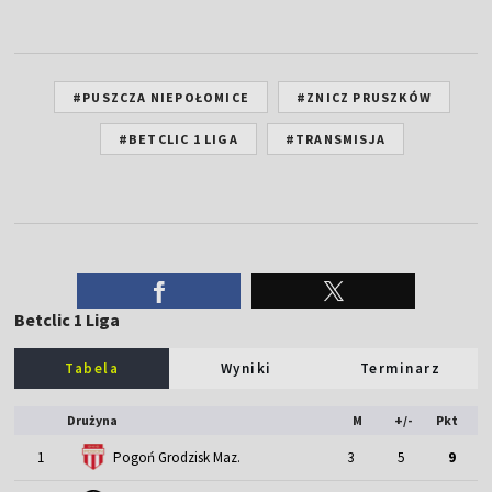
#PUSZCZA NIEPOŁOMICE
#ZNICZ PRUSZKÓW
#BETCLIC 1 LIGA
#TRANSMISJA
Betclic 1 Liga
Tabela
Wyniki
Terminarz
Drużyna
M
+/-
Pkt
1
Pogoń Grodzisk Maz.
3
5
9