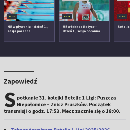
07:25
09:30
12:00
ME w pływaniu – dzień 1.,
ME w lekkoatletyce –
Betclic 
sesja poranna
dzień 1., sesja poranna
Zapowiedź
S
potkanie 31. kolejki Betclic 1 Ligi: Puszcza
Niepołomice – Znicz Pruszków. Początek
transmisji o godz. 17:53. Mecz zacznie się o 18:00.
Zobacz terminarz Betclic 1 Ligi 2025/2026