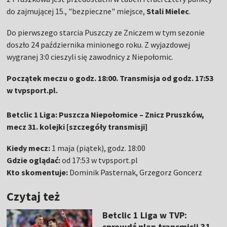
do zajmującej 15., "bezpieczne" miejsce,
Stali Mielec
.
Do pierwszego starcia Puszczy ze Zniczem w tym sezonie
doszło 24 października minionego roku. Z wyjazdowej
wygranej 3:0 cieszyli się zawodnicy z Niepołomic.
Początek meczu o godz. 18:00. Transmisja od godz. 17:53
w tvpsport.pl.
Betclic 1 Liga: Puszcza Niepołomice – Znicz Pruszków,
mecz 31. kolejki [szczegóły transmisji]
Kiedy mecz:
1 maja
(piątek), godz. 18:00
Gdzie oglądać:
od 17:53 w tvpsport.pl
Kto skomentuje:
Dominik Pasternak, Grzegorz Goncerz
Czytaj też
Betclic 1 Liga w TVP:
sprawdź plan transmisji 31.