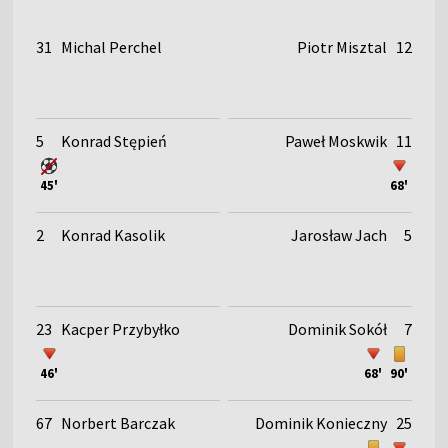
31
Michal Perchel
Piotr Misztal
12
5
Konrad Stępień
Paweł Moskwik
11
45'
68'
2
Konrad Kasolik
Jarosław Jach
5
23
Kacper Przybyłko
Dominik Sokół
7
46'
68'
90'
67
Norbert Barczak
Dominik Konieczny
25