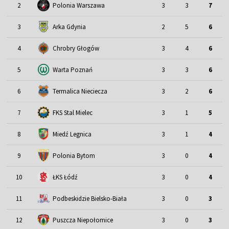
2
Polonia Warszawa
3
3
7
3
Arka Gdynia
2
5
6
4
Chrobry Głogów
3
4
6
5
Warta Poznań
3
3
6
6
Termalica Nieciecza
3
2
6
7
FKS Stal Mielec
3
1
5
8
Miedź Legnica
3
1
4
9
Polonia Bytom
3
0
4
10
ŁKS Łódź
3
0
4
11
Podbeskidzie Bielsko-Biała
3
0
3
12
Puszcza Niepołomice
3
0
3