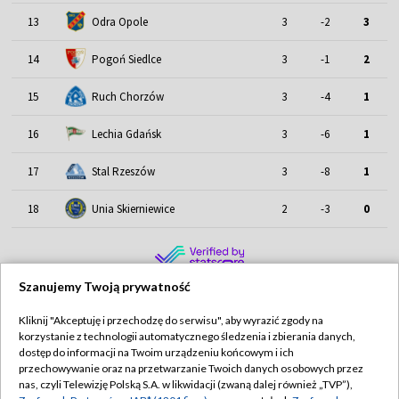
13
Odra Opole
3
-2
3
14
Pogoń Siedlce
3
-1
2
15
Ruch Chorzów
3
-4
1
16
Lechia Gdańsk
3
-6
1
17
Stal Rzeszów
3
-8
1
18
Unia Skierniewice
2
-3
0
Szanujemy Twoją prywatność
Kliknij "Akceptuję i przechodzę do serwisu", aby wyrazić zgody na
korzystanie z technologii automatycznego śledzenia i zbierania danych,
TVP
dostęp do informacji na Twoim urządzeniu końcowym i ich
Abonament TVP
Regulamin TVP
przechowywanie oraz na przetwarzanie Twoich danych osobowych przez
nas, czyli Telewizję Polską S.A. w likwidacji (zwaną dalej również „TVP”),
Polityka prywatności
Sklep TVP