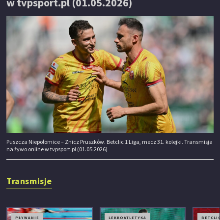
w tvpsport.pl (01.05.2026)
Puszcza Niepołomice – Znicz Pruszków. Betclic 1 Liga, mecz 31. kolejki. Transmisja
na żywo online w tvpsport.pl (01.05.2026)
Transmisje
PŁYWANIE
LEKKOATLETYKA
BETCLIC