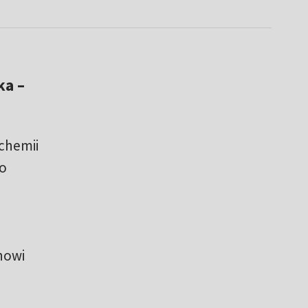
ka –
chemii
go
chowi