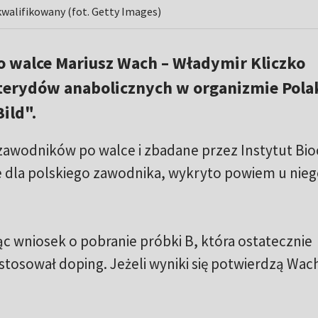
kwalifikowany (fot. Getty Images)
 walce Mariusz Wach – Władymir Kliczko
terydów anabolicznych w organizmie Pola
ild".
zawodników po walce i zbadane przez Instytut Bio
ce dla polskiego zawodnika, wykryto powiem u nie
c wniosek o pobranie próbki B, która ostatecznie
z stosował doping. Jeżeli wyniki się potwierdzą Wa