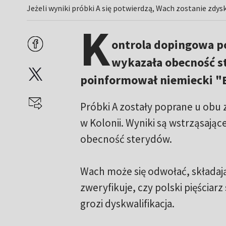
Jeżeli wyniki próbki A się potwierdzą, Wach zostanie zdys
K
ontrola dopingowa po
wykazała obecność s
poinformował niemiecki "B
Próbki A zostały poprane u obu 
w Kolonii. Wyniki są wstrząsają
obecność sterydów.
Wach może się odwołać, składają
zweryfikuje, czy polski pięściar
grozi dyskwalifikacja.