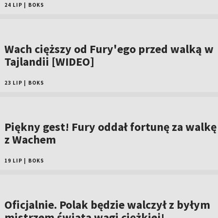
24 LIP
|
BOKS
Wach cięższy od Fury'ego przed walką w
Tajlandii [WIDEO]
23 LIP
|
BOKS
Piękny gest! Fury oddał fortunę za walkę
z Wachem
19 LIP
|
BOKS
Oficjalnie. Polak będzie walczył z byłym
mistrzem świata wagi ciężkiej!