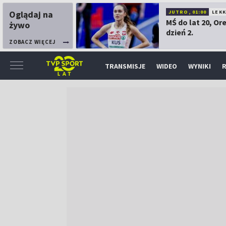
Oglądaj na
JUTRO, 01:00
LEK
MŚ do lat 20, Or
żywo
dzień 2.
ZOBACZ WIĘCEJ
TRANSMISJE
WIDEO
WYNIKI
R