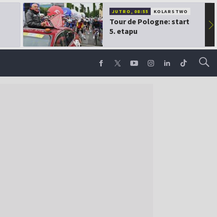
JUTRO, 08:55
KOLARSTWO
Tour de Pologne: start
▶
5. etapu