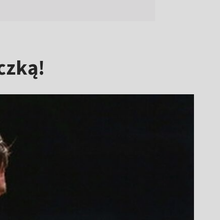
czką!