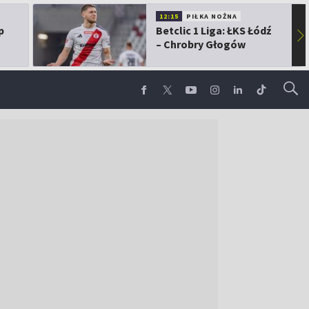
12:15
PIŁKA NOŻNA
p
Betclic 1 Liga: ŁKS Łódź
▶
– Chrobry Głogów