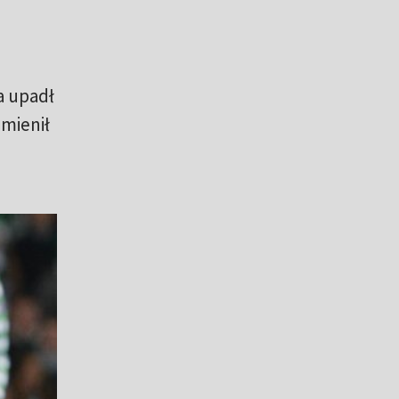
a upadł
amienił