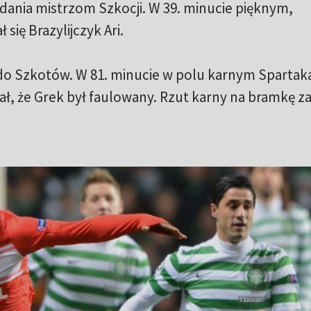
adania mistrzom Szkocji. W 39. minucie pięknym,
ię Brazylijczyk Ari.
 do Szkotów. W 81. minucie w polu karnym Spartak
ał, że Grek był faulowany. Rzut karny na bramkę z