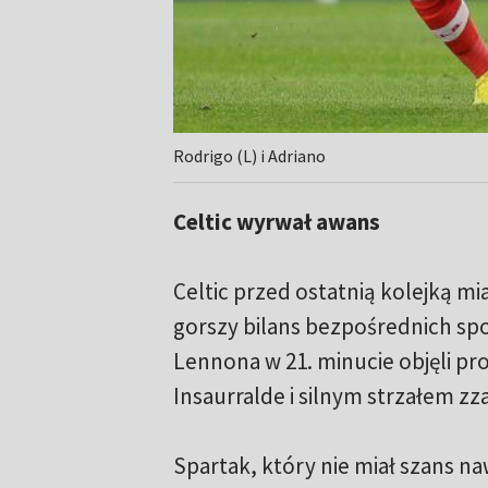
Rodrigo (L) i Adriano
Celtic wyrwał awans
Celtic przed ostatnią kolejką mi
gorszy bilans bezpośrednich spo
Lennona w 21. minucie objęli pr
Insaurralde i silnym strzałem z
Spartak, który nie miał szans n