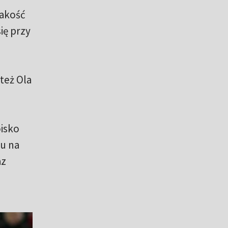
jakość
ię przy
też Ola
oisko
mu na
az