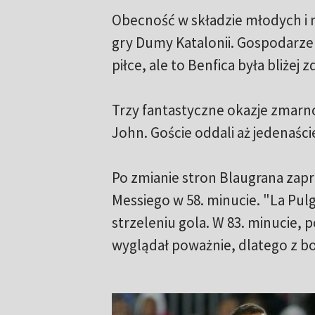
Obecność w składzie młodych i 
gry Dumy Katalonii. Gospodarze 
piłce, ale to Benfica była bliżej 
Trzy fantastyczne okazje zmarno
John. Goście oddali aż jedenaśc
Po zmianie stron Blaugrana zapre
Messiego w 58. minucie. "La Pu
strzeleniu gola. W 83. minucie,
wyglądał poważnie, dlatego z bo