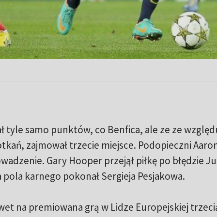
ał tyle samo punktów, co Benfica, ale ze ze względ
tkań, zajmował trzecie miejsce. Podopieczni Aaro
owadzenie. Gary Hooper przejął piłkę po błędzie J
za pola karnego pokonał Sergieja Pesjakowa.
awet na premiowana grą w Lidze Europejskiej trzeci