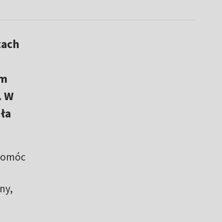
zach
ym
. W
ła
 pomóc
ny,