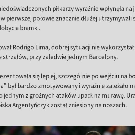
niedoświadczonych piłkarzy wyraźnie wpłynęła na 
w pierwszej połowie znacznie dłużej utrzymywali s
zdobycia bramki.
wał Rodrigo Lima, dobrej sytuacji nie wykorzystał 
ie strzałów, przy zaledwie jednym Barcelony.
zentowała się lepiej, szczególnie po wejściu na b
lga" był bardzo zmotywowany i wyraźnie zależało 
 po jednym z groźnych ataków upadł na murawę. Ur
iska Argentyńczyk został zniesiony na noszach.