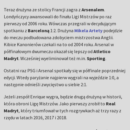
Teraz drużyna ze stolicy Francji zagra z
Arsenalem
.
Londyńczycy awansowali do finału Ligi Mistrzów po raz
pierwszy od 2006 roku. Wówczas przegrali w decydującym
spotkaniu z
Barceloną
1:2. Drużyna
Mikela Artety
podejdzie
do meczu podbudowana zdobyciem mistrzostwa Anglii.
Kibice Kanonierów czekali na to od 2004 roku. Arsenal w
półfinałowym dwumeczu okazał się lepszy od
Atletico
Madryt
. Wcześniej wyeliminował też m.in.
Sporting
.
Ostatni raz PSG i Arsenal spotkały się w półfinale poprzedniej
edycji. Wtedy paryżanie najpierw wygrali na wyjeździe 1:0, a
następnie odnieśli zwycięstwo u siebie 2:1.
Jeżeli zespół Enrique wygra, będzie drugą drużyną w historii,
która obroni Ligę Mistrzów. Jako pierwszy zrobił to
Real
Madryt
, który triumfował w tych rozgrywkach aż trzy razy z
rzędu w latach 2016, 2017 i 2018.