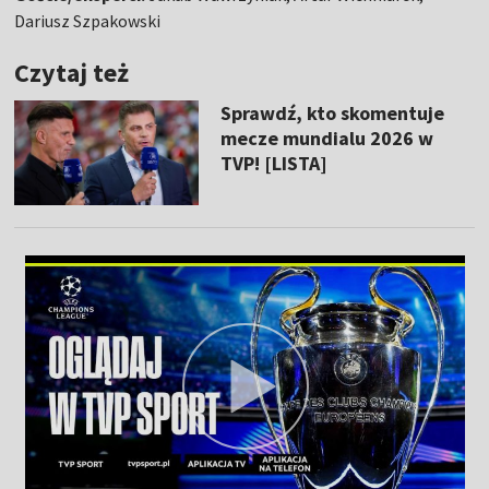
Dariusz Szpakowski
Czytaj też
Sprawdź, kto skomentuje
mecze mundialu 2026 w
TVP! [LISTA]