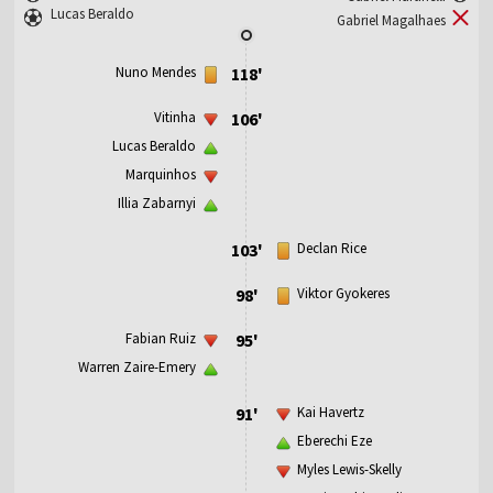
Lucas Beraldo
Gabriel Magalhaes
Nuno Mendes
118'
Vitinha
106'
Lucas Beraldo
Marquinhos
Illia Zabarnyi
103'
Declan Rice
98'
Viktor Gyokeres
Fabian Ruiz
95'
Warren Zaire-Emery
91'
Kai Havertz
Eberechi Eze
Myles Lewis-Skelly