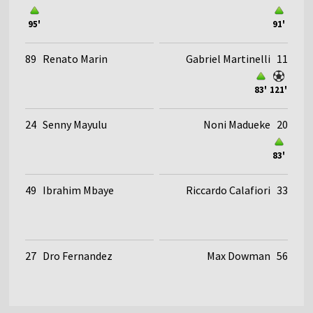
95'
91'
89
Renato Marin
Gabriel Martinelli
11
83'
121'
24
Senny Mayulu
Noni Madueke
20
83'
49
Ibrahim Mbaye
Riccardo Calafiori
33
27
Dro Fernandez
Max Dowman
56