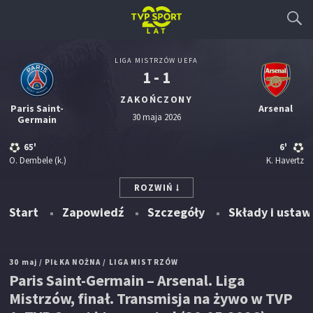
LIGA MISTRZÓW UEFA
1 - 1
ZAKOŃCZONY
Paris Saint-
Arsenal
30 maja 2026
Germain
65'
6'
O. Dembele
(k.)
K. Havertz
ROZWIŃ
Start
Zapowiedź
Szczegóły
Składy i ustaw
30 maj
/ PIŁKA NOŻNA
/ LIGA MISTRZÓW
Paris Saint-Germain – Arsenal. Liga
Mistrzów, finał. Transmisja na żywo w TVP