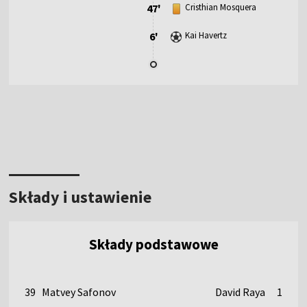
47'
Cristhian Mosquera
6'
Kai Havertz
Składy i ustawienie
Składy podstawowe
39
Matvey Safonov
David Raya
1