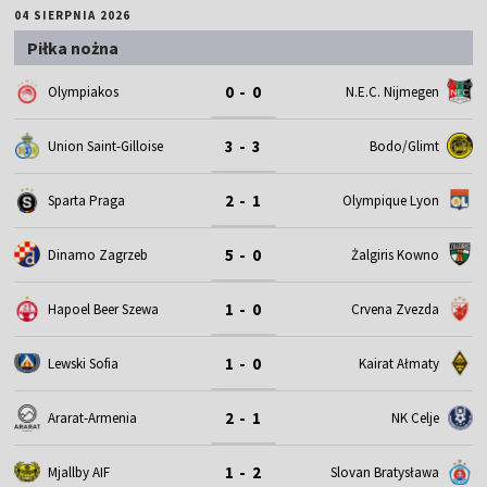
04 SIERPNIA 2026
Piłka nożna
0 - 0
Olympiakos
N.E.C. Nijmegen
3 - 3
Union Saint-Gilloise
Bodo/Glimt
2 - 1
Sparta Praga
Olympique Lyon
5 - 0
Dinamo Zagrzeb
Żalgiris Kowno
1 - 0
Hapoel Beer Szewa
Crvena Zvezda
1 - 0
Lewski Sofia
Kairat Ałmaty
2 - 1
Ararat-Armenia
NK Celje
1 - 2
Mjallby AIF
Slovan Bratysława