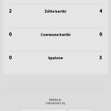
2
4
0
0
0
3
ŹRÓDŁO:
TVPSPORT.PL