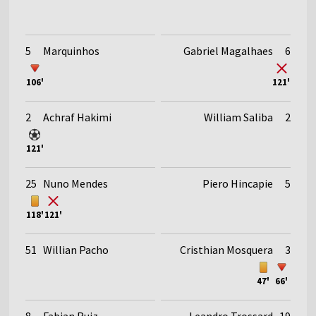
5
Marquinhos
Gabriel Magalhaes
6
106'
121'
2
Achraf Hakimi
William Saliba
2
121'
25
Nuno Mendes
Piero Hincapie
5
118'
121'
51
Willian Pacho
Cristhian Mosquera
3
47'
66'
8
Fabian Ruiz
Leandro Trossard
19