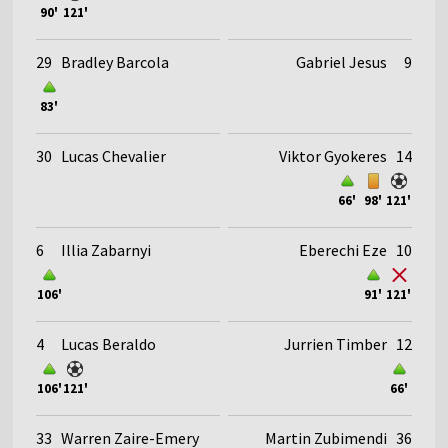
90'
121'
29
Bradley Barcola
Gabriel Jesus
9
83'
30
Lucas Chevalier
Viktor Gyokeres
14
66'
98'
121'
6
Illia Zabarnyi
Eberechi Eze
10
106'
91'
121'
4
Lucas Beraldo
Jurrien Timber
12
106'
121'
66'
33
Warren Zaire-Emery
Martin Zubimendi
36