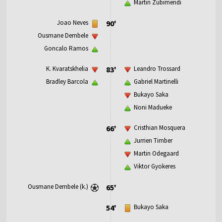
Martin Zubimendi
Joao Neves
90'
Ousmane Dembele
Goncalo Ramos
K. Kvaratskhelia
83'
Leandro Trossard
Bradley Barcola
Gabriel Martinelli
Bukayo Saka
Noni Madueke
66'
Cristhian Mosquera
Jurrien Timber
Martin Odegaard
Viktor Gyokeres
Ousmane Dembele (k.)
65'
54'
Bukayo Saka