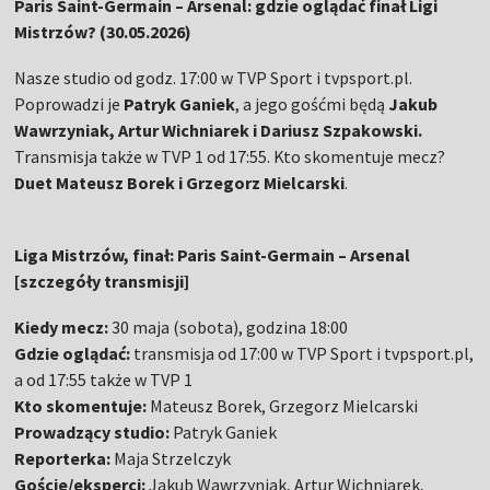
Paris Saint-Germain – Arsenal: gdzie oglądać finał Ligi
Mistrzów? (30.05.2026)
Nasze studio od godz. 17:00 w TVP Sport i tvpsport.pl.
Poprowadzi je
Patryk Ganiek
, a jego gośćmi będą
Jakub
Wawrzyniak, Artur Wichniarek i Dariusz Szpakowski.
Transmisja także w TVP 1 od 17:55
. Kto skomentuje mecz?
Duet Mateusz Borek i Grzegorz Mielcarski
.
Liga Mistrzów, finał: Paris Saint-Germain – Arsenal
[szczegóły transmisji]
Kiedy mecz:
30 maja (sobota), godzina 18:00
Gdzie oglądać:
transmisja od 17:00 w TVP Sport i tvpsport.pl,
a od 17:55 także w TVP 1
Kto skomentuje:
Mateusz Borek, Grzegorz Mielcarski
Prowadzący studio:
Patryk Ganiek
Reporterka:
Maja Strzelczyk
Goście/eksperci:
Jakub Wawrzyniak, Artur Wichniarek,