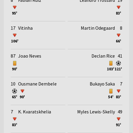
95'
83'
17
Vitinha
Martin Odegaard
8
106'
66'
87
Joao Neves
Declan Rice
41
90'
103'
121'
10
Ousmane Dembele
Bukayo Saka
7
65'
90'
54'
83'
7
K. Kvaratskhelia
Myles Lewis-Skelly
49
83'
91'