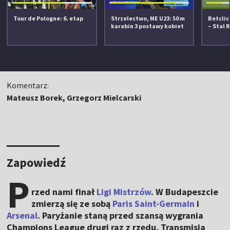
Tour de Pologne: 6. etap
Strzelectwo, ME U23: 50 m
Betclic 
karabin 3 postawy kobiet
– Stal 
Komentarz:
Mateusz Borek, Grzegorz Mielcarski
Zapowiedź
P
rzed nami finał
Ligi Mistrzów
. W Budapeszcie
zmierzą się ze sobą
Paris Saint-Germain
i
Arsenal
. Paryżanie staną przed szansą wygrania
Champions League drugi raz z rzędu. Transmisja