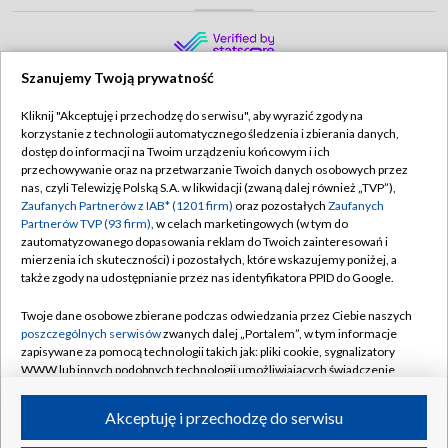
Szanujemy Twoją prywatność
Kliknij "Akceptuję i przechodzę do serwisu", aby wyrazić zgody na
korzystanie z technologii automatycznego śledzenia i zbierania danych,
TVP
dostęp do informacji na Twoim urządzeniu końcowym i ich
Abonament TVP
Regulamin TVP
przechowywanie oraz na przetwarzanie Twoich danych osobowych przez
nas, czyli Telewizję Polską S.A. w likwidacji (zwaną dalej również „TVP”),
Polityka prywatności
Sklep TVP
Zaufanych Partnerów z IAB* (1201 firm)
oraz pozostałych
Zaufanych
Partnerów TVP (93 firm)
, w celach marketingowych (w tym do
Biuro Reklamy
Moje zgody
zautomatyzowanego dopasowania reklam do Twoich zainteresowań i
mierzenia ich skuteczności) i pozostałych, które wskazujemy poniżej, a
Oferta Handlowa
Biuro reklamy
także zgody na udostępnianie przez nas identyfikatora PPID do Google.
Telegazeta ogłoszenia
Kontakt
Twoje dane osobowe zbierane podczas odwiedzania przez Ciebie naszych
Emisja w TVP
poszczególnych serwisów
zwanych dalej „Portalem”, w tym informacje
zapisywane za pomocą technologii takich jak: pliki cookie, sygnalizatory
Kanały
Rada Programowa
WWW lub innych podobnych technologii umożliwiających świadczenie
dopasowanych i bezpiecznych usług, personalizację treści oraz reklam,
Ogłoszenia przetargowe
udostępnianie funkcji mediów społecznościowych oraz analizowanie
©2026 Telewizja Polska Spółka Akcyjna w likwidacji
Akceptuję i przechodzę do serwisu
ruchu w Internecie.
Akademia Telewizyjna