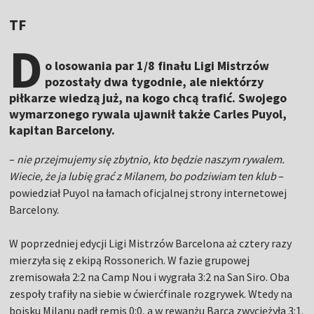
TF
D
o losowania par 1/8 finału Ligi Mistrzów
pozostały dwa tygodnie, ale niektórzy
piłkarze wiedzą już, na kogo chcą trafić. Swojego
wymarzonego rywala ujawnił także Carles Puyol,
kapitan Barcelony.
–
nie przejmujemy się zbytnio, kto będzie naszym rywalem.
Wiecie, że ja lubię grać z Milanem, bo podziwiam ten klub
–
powiedział Puyol na łamach oficjalnej strony internetowej
Barcelony.
W poprzedniej edycji Ligi Mistrzów Barcelona aż cztery razy
mierzyła się z ekipą Rossonerich. W fazie grupowej
zremisowała 2:2 na Camp Nou i wygrała 3:2 na San Siro. Oba
zespoły trafiły na siebie w ćwierćfinale rozgrywek. Wtedy na
boisku Milanu padł remis 0:0, a w rewanżu Barca zwyciężyła 3:1.