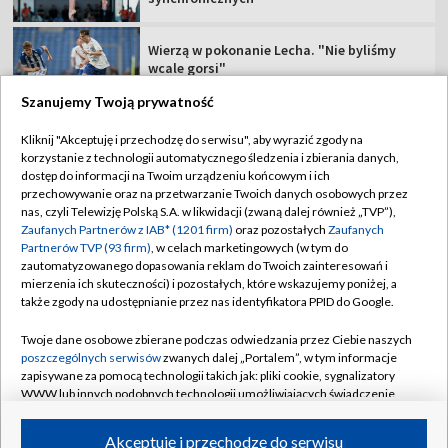
Wierzą w pokonanie Lecha. "Nie byliśmy
wcale gorsi"
Szanujemy Twoją prywatność
Sportowy wieczór (06.08.2026)
Kliknij "Akceptuję i przechodzę do serwisu", aby wyrazić zgody na
korzystanie z technologii automatycznego śledzenia i zbierania danych,
dostęp do informacji na Twoim urządzeniu końcowym i ich
Lech ze skromną zaliczką przed rewanżem.
przechowywanie oraz na przetwarzanie Twoich danych osobowych przez
"Tego elementu zabrakło"
nas, czyli Telewizję Polską S.A. w likwidacji (zwaną dalej również „TVP”),
Zaufanych Partnerów z IAB* (1201 firm)
oraz pozostałych
Zaufanych
Partnerów TVP (93 firm)
, w celach marketingowych (w tym do
zautomatyzowanego dopasowania reklam do Twoich zainteresowań i
mierzenia ich skuteczności) i pozostałych, które wskazujemy poniżej, a
także zgody na udostępnianie przez nas identyfikatora PPID do Google.
TVP
Twoje dane osobowe zbierane podczas odwiedzania przez Ciebie naszych
Abonament TVP
Regulamin TVP
poszczególnych serwisów
zwanych dalej „Portalem”, w tym informacje
zapisywane za pomocą technologii takich jak: pliki cookie, sygnalizatory
Polityka prywatności
Sklep TVP
WWW lub innych podobnych technologii umożliwiających świadczenie
Biuro Reklamy
Moje zgody
dopasowanych i bezpiecznych usług, personalizację treści oraz reklam,
udostępnianie funkcji mediów społecznościowych oraz analizowanie
Akceptuję i przechodzę do serwisu
Oferta Handlowa
Biuro reklamy
ruchu w Internecie.