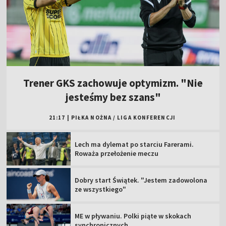
Trener GKS zachowuje optymizm. "Nie
jesteśmy bez szans"
21:17
|
PIŁKA NOŻNA
/
LIGA KONFERENCJI
Lech ma dylemat po starciu Farerami.
Roważa przełożenie meczu
Dobry start Świątek. "Jestem zadowolona
ze wszystkiego"
ME w pływaniu. Polki piąte w skokach
synchronicznych