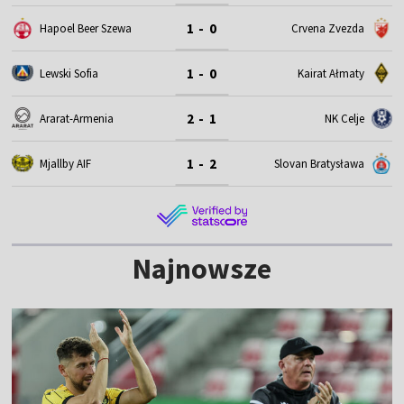
1 - 0
Hapoel Beer Szewa
Crvena Zvezda
1 - 0
Lewski Sofia
Kairat Ałmaty
2 - 1
Ararat-Armenia
NK Celje
1 - 2
Mjallby AIF
Slovan Bratysława
Najnowsze