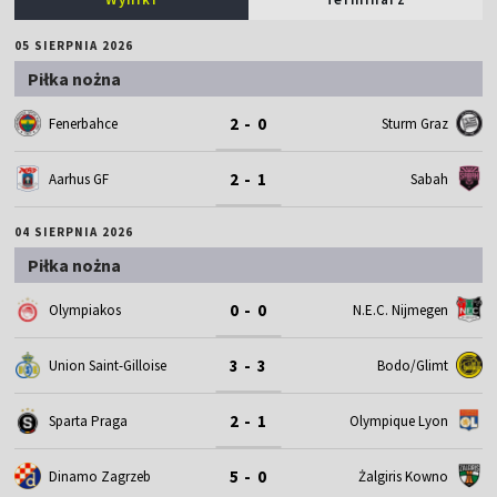
05 SIERPNIA 2026
Piłka nożna
2 - 0
Fenerbahce
Sturm Graz
2 - 1
Aarhus GF
Sabah
04 SIERPNIA 2026
Piłka nożna
0 - 0
Olympiakos
N.E.C. Nijmegen
3 - 3
Union Saint-Gilloise
Bodo/Glimt
2 - 1
Sparta Praga
Olympique Lyon
5 - 0
Dinamo Zagrzeb
Żalgiris Kowno