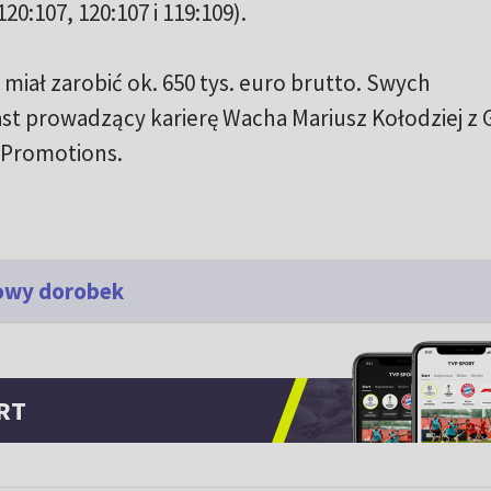
0:107, 120:107 i 119:109).
miał zarobić ok. 650 tys. euro brutto. Swych
st prowadzący karierę Wacha Mariusz Kołodziej z 
 Promotions.
towy dorobek
RT