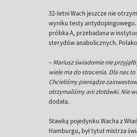
32-letni Wach jeszcze nie otrzy
wyniku testy antydopingowego. W
próbka A, przebadana w instytu
sterydów anabolicznych. Polakow
–
Mariusz świadomie nie przyjąłb
wiele ma do stracenia. Dla nas to
Chcieliśmy pieniądze zainwestow
otrzymaliśmy ani złotówki. Nie w
dodała.
Stawką pojedynku Wacha z Władim
Hamburgu, był tytuł mistrza świa