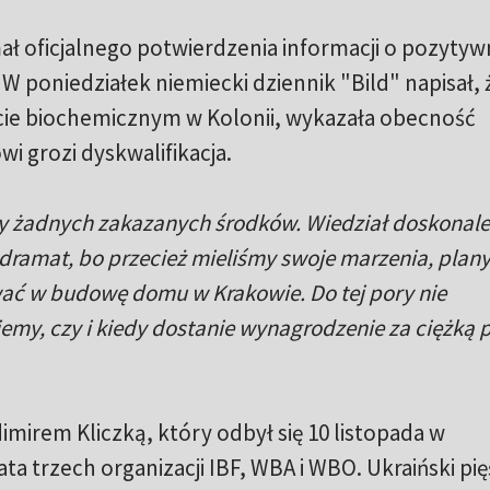
mał oficjalnego potwierdzenia informacji o pozyty
 poniedziałek niemiecki dziennik "Bild" napisał, 
cie biochemicznym w Kolonii, wykazała obecność
i grozi dyskwalifikacja.
y żadnych zakazanych środków. Wiedział doskonale,
 dramat, bo przecież mieliśmy swoje marzenia, plany
ać w budowę domu w Krakowie. Do tej pory nie
iemy, czy i kiedy dostanie wynagrodzenie za ciężką 
irem Kliczką, który odbył się 10 listopada w
ta trzech organizacji IBF, WBA i WBO. Ukraiński pię