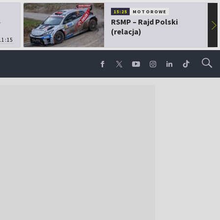
15:25
MOTOROWE
5
RSMP – Rajd Polski
▶
(relacja)
11:15