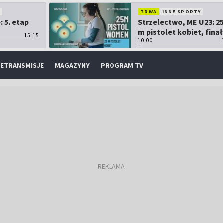
O
TRWA
INNE SPORTY
 5. etap
Strzelectwo, ME U23: 2
m pistolet kobiet, finał
15:15
10:00
ETRANSMISJE
MAGAZYNY
PROGRAM TV