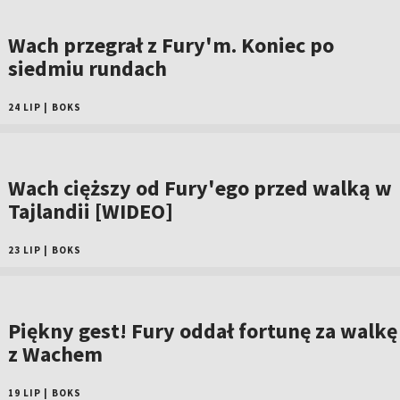
Wach przegrał z Fury'm. Koniec po
siedmiu rundach
24 LIP
|
BOKS
Wach cięższy od Fury'ego przed walką w
Tajlandii [WIDEO]
23 LIP
|
BOKS
Piękny gest! Fury oddał fortunę za walkę
z Wachem
19 LIP
|
BOKS