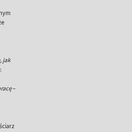
wnym
że
 jak
.
pracę
–
ściarz