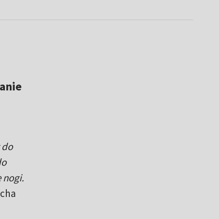
anie
 do
do
 nogi.
acha