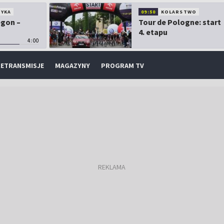
TYKA
09:50
KOLARSTWO
egon –
Tour de Pologne: start
4. etapu
4:00
ETRANSMISJE
MAGAZYNY
PROGRAM TV