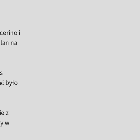
erino i
lan na
s
ać było
ie z
ry w