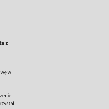
a z
awę w
dzenie
rzystał