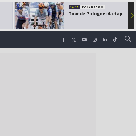
10:25
KOLARSTWO
Tour de Pologne: 4. etap
▶