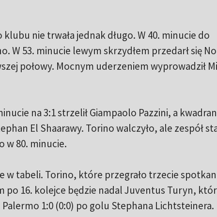
klubu nie trwała jednak długo. W 40. minucie do
. W 53. minucie lewym skrzydłem przedarł się Noc
erwszej połowy. Mocnym uderzeniem wyprowadził Mi
minucie na 3:1 strzelił Giampaolo Pazzini, a kwadran
Stephan El Shaarawy. Torino walczyło, ale zespół st
o w 80. minucie.
e w tabeli. Torino, które przegrało trzecie spotkan
rem po 16. kolejce będzie nadal Juventus Turyn, któ
lermo 1:0 (0:0) po golu Stephana Lichtsteinera.