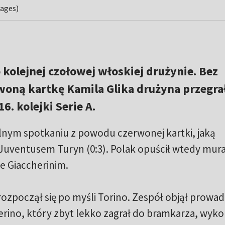
mages)
 kolejnej czołowej włoskiej drużynie. Bez
woną kartkę Kamila Glika drużyna przegrał
6. kolejki Serie A.
elnym spotkaniu z powodu czerwonej kartki, jaką
uventusem Turyn (0:3). Polak opuścił wtedy mur
e Giaccherinim.
ozpoczął się po myśli Torino. Zespół objął prowa
erino, który zbyt lekko zagrał do bramkarza, wyko