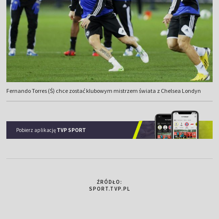
Fernando Torres (Ś) chce zostać klubowym mistrzem świata z Chelsea Londyn
Pobierz aplikację
TVP SPORT
ŹRÓDŁO:
SPORT.TVP.PL