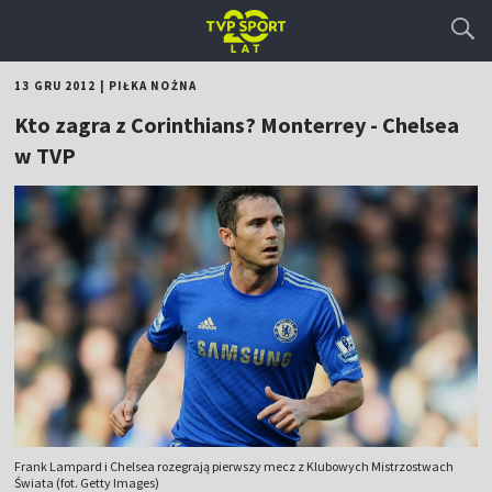
13 GRU 2012
|
PIŁKA NOŻNA
Kto zagra z Corinthians? Monterrey - Chelsea
w TVP
Frank Lampard i Chelsea rozegrają pierwszy mecz z Klubowych Mistrzostwach
Świata (fot. Getty Images)