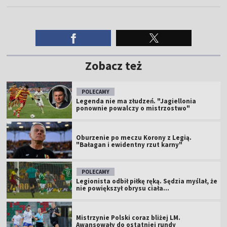
Zobacz też
POLECAMY
Legenda nie ma złudzeń. "Jagiellonia
ponownie powalczy o mistrzostwo"
Oburzenie po meczu Korony z Legią.
"Bałagan i ewidentny rzut karny"
POLECAMY
Legionista odbił piłkę ręką. Sędzia myślał, że
nie powiększył obrysu ciała...
Mistrzynie Polski coraz bliżej LM.
Awansowały do ostatniej rundy