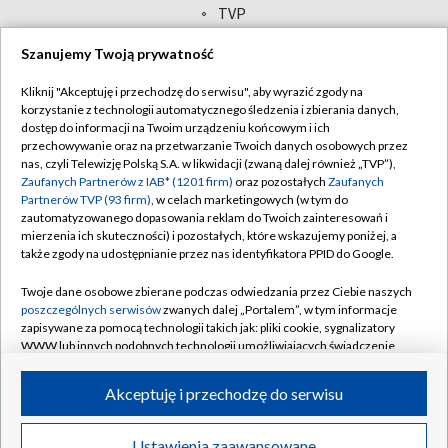
TVP
Abonament TVP
Regulamin TVP
Szanujemy Twoją prywatność
Polityka prywatności
Sklep TVP
Kliknij "Akceptuję i przechodzę do serwisu", aby wyrazić zgody na
Biuro Reklamy
Moje zgody
korzystanie z technologii automatycznego śledzenia i zbierania danych,
dostęp do informacji na Twoim urządzeniu końcowym i ich
Oferta Handlowa
Biuro reklamy
przechowywanie oraz na przetwarzanie Twoich danych osobowych przez
nas, czyli Telewizję Polską S.A. w likwidacji (zwaną dalej również „TVP”),
Telegazeta ogłoszenia
Kontakt
Zaufanych Partnerów z IAB* (1201 firm)
oraz pozostałych
Zaufanych
Partnerów TVP (93 firm)
, w celach marketingowych (w tym do
Emisja w TVP
zautomatyzowanego dopasowania reklam do Twoich zainteresowań i
Kanały
Rada Programowa
mierzenia ich skuteczności) i pozostałych, które wskazujemy poniżej, a
także zgody na udostępnianie przez nas identyfikatora PPID do Google.
Ogłoszenia przetargowe
©2026 Telewizja Polska Spółka Akcyjna w likwidacji
Twoje dane osobowe zbierane podczas odwiedzania przez Ciebie naszych
Akademia Telewizyjna
poszczególnych serwisów
zwanych dalej „Portalem”, w tym informacje
zapisywane za pomocą technologii takich jak: pliki cookie, sygnalizatory
Informacje o nadawcy
WWW lub innych podobnych technologii umożliwiających świadczenie
Centrum informacji TVP
dopasowanych i bezpiecznych usług, personalizację treści oraz reklam,
udostępnianie funkcji mediów społecznościowych oraz analizowanie
Akceptuję i przechodzę do serwisu
System NOS
ruchu w Internecie.
Zgłoś program (ROPAT)
Twoje dane osobowe zbierane podczas odwiedzania przez Ciebie
Ustawienia zaawansowane