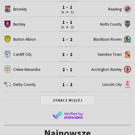
1 - 1
Bromley
Reading
(k. 4 - 5)
1 - 1
Burnley
Notts County
(k. 4 - 3)
1 - 2
Burton Albion
Blackburn Rovers
3 - 2
Cardiff City
Swindon Town
2 - 1
Crewe Alexandra
Accrington Stanley
1 - 2
Derby County
Lincoln City
ZOBACZ WIĘCEJ
Najnowsze