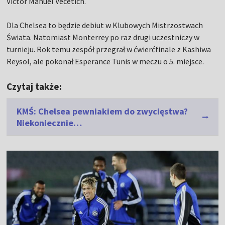
Victor Manuel Vecetich.
Dla Chelsea to będzie debiut w Klubowych Mistrzostwach
Świata. Natomiast Monterrey po raz drugi uczestniczy w
turnieju. Rok temu zespół przegrał w ćwierćfinale z Kashiwa
Reysol, ale pokonał Esperance Tunis w meczu o 5. miejsce.
Czytaj także:
KMŚ: Chelsea pewniakiem do zwycięstwa?
Niekoniecznie…