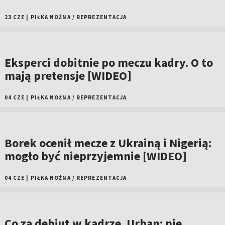
23 CZE
|
PIŁKA NOŻNA
/
REPREZENTACJA
Eksperci dobitnie po meczu kadry. O to
mają pretensje [WIDEO]
04 CZE
|
PIŁKA NOŻNA
/
REPREZENTACJA
Borek ocenił mecze z Ukrainą i Nigerią:
mogło być nieprzyjemnie [WIDEO]
04 CZE
|
PIŁKA NOŻNA
/
REPREZENTACJA
Co za debiut w kadrze. Urban: nie