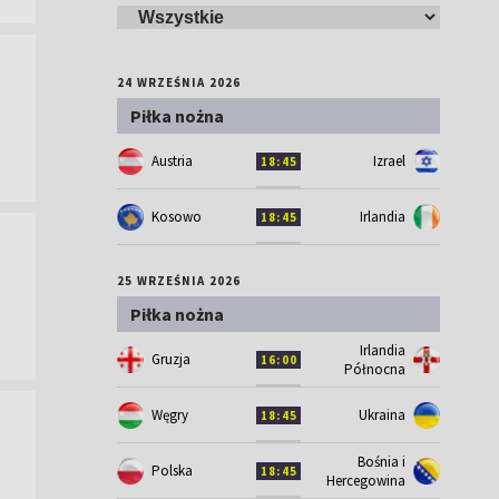
24 WRZEŚNIA 2026
Piłka nożna
Austria
Izrael
18:45
Kosowo
Irlandia
18:45
25 WRZEŚNIA 2026
Piłka nożna
Irlandia
Gruzja
16:00
Północna
Węgry
Ukraina
18:45
Bośnia i
Polska
18:45
Hercegowina