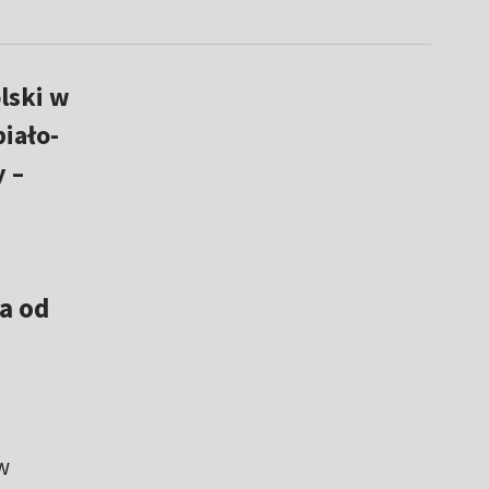
lski w
biało-
 –
a od
w