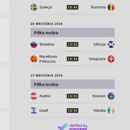
Szwecja
Rumunia
18:45
26 WRZEŚNIA 2026
Piłka nożna
Słowenia
Szkocja
13:00
Macedonia
Szwajcaria
18:45
Północna
27 WRZEŚNIA 2026
Piłka nożna
Austria
Kosowo
16:00
Izrael
Irlandia
18:45