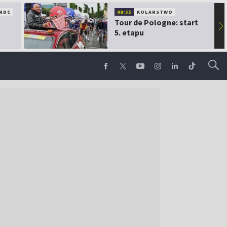
RDC
08:55
KOLARSTWO
Tour de Pologne: start
▶
5. etapu