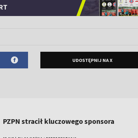
RT
UDOSTĘPNIJ NA X
PZPN stracił kluczowego sponsora