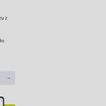
zu z
ło