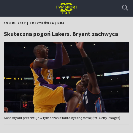
19 GRU 2012
|
KOSZYKÓWKA
/
NBA
Skuteczna pogoń Lakers. Bryant zachwyca
Kobe Bryant prezentuje w tym sezonie fantastyczną formę (fot. Getty Images)