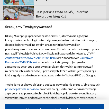
Jest polskie złoto na MŚ juniorów!
Rekordowy bieg Kuś
Szanujemy Twoją prywatność
Kliknij "Akceptuję i przechodzę do serwisu", aby wyrazić zgody na
korzystanie z technologii automatycznego śledzenia i zbierania danych,
TVP
dostęp do informacji na Twoim urządzeniu końcowym i ich
przechowywanie oraz na przetwarzanie Twoich danych osobowych przez
Abonament TVP
Regulamin TVP
nas, czyli Telewizję Polską S.A. w likwidacji (zwaną dalej również „TVP”),
Polityka prywatności
Sklep TVP
Zaufanych Partnerów z IAB* (1201 firm)
oraz pozostałych
Zaufanych
Partnerów TVP (93 firm)
, w celach marketingowych (w tym do
Biuro Reklamy
Moje zgody
zautomatyzowanego dopasowania reklam do Twoich zainteresowań i
mierzenia ich skuteczności) i pozostałych, które wskazujemy poniżej, a
Oferta Handlowa
Biuro reklamy
także zgody na udostępnianie przez nas identyfikatora PPID do Google.
Telegazeta ogłoszenia
Kontakt
Twoje dane osobowe zbierane podczas odwiedzania przez Ciebie naszych
Emisja w TVP
poszczególnych serwisów
zwanych dalej „Portalem”, w tym informacje
zapisywane za pomocą technologii takich jak: pliki cookie, sygnalizatory
Kanały
Rada Programowa
WWW lub innych podobnych technologii umożliwiających świadczenie
dopasowanych i bezpiecznych usług, personalizację treści oraz reklam,
Ogłoszenia przetargowe
udostępnianie funkcji mediów społecznościowych oraz analizowanie
©2026 Telewizja Polska Spółka Akcyjna w likwidacji