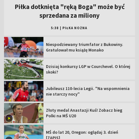
Piłka dotknięta "ręką Boga" może być
sprzedana za miliony
5:38
|
PIŁKA NOŻNA
Niespodziewany triumfator z Bukowiny.
Gratulował mu książę Monako
Dzisiaj konkursy LGP w Courchevel. O której
skoki?
Jubileusz 110-lecia Legii. "Na wspomnienia
nie starczy nocy"
Złoty medal Anastazji Kuś! Zobacz bieg
Polki na MŚ U20
MŚ do lat 20, Oregon: oglądaj 3. dzień
[ZAPIS]