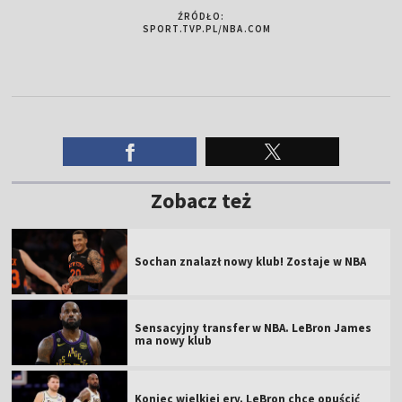
ŹRÓDŁO:
SPORT.TVP.PL/NBA.COM
Zobacz też
Sochan znalazł nowy klub! Zostaje w NBA
Sensacyjny transfer w NBA. LeBron James
ma nowy klub
Koniec wielkiej ery. LeBron chce opuścić