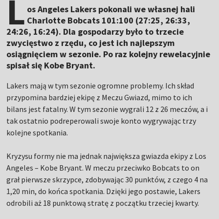
L
os Angeles Lakers pokonali we własnej hali
Charlotte Bobcats 101:100 (27:25, 26:33,
24:26, 16:24). Dla gospodarzy było to trzecie
zwycięstwo z rzędu, co jest ich najlepszym
osiągnięciem w sezonie. Po raz kolejny rewelacyjnie
spisał się Kobe Bryant.
Lakers mają w tym sezonie ogromne problemy. Ich skład
przypomina bardziej ekipę z Meczu Gwiazd, mimo to ich
bilans jest fatalny. W tym sezonie wygrali 12 z 26 meczów, a i
tak ostatnio podreperowali swoje konto wygrywając trzy
kolejne spotkania.
Kryzysu formy nie ma jednak największa gwiazda ekipy z Los
Angeles – Kobe Bryant. W meczu przeciwko Bobcats to on
grał pierwsze skrzypce, zdobywając 30 punktów, z czego 4 na
1,20 min, do końca spotkania. Dzięki jego postawie, Lakers
odrobili aż 18 punktową stratę z początku trzeciej kwarty.