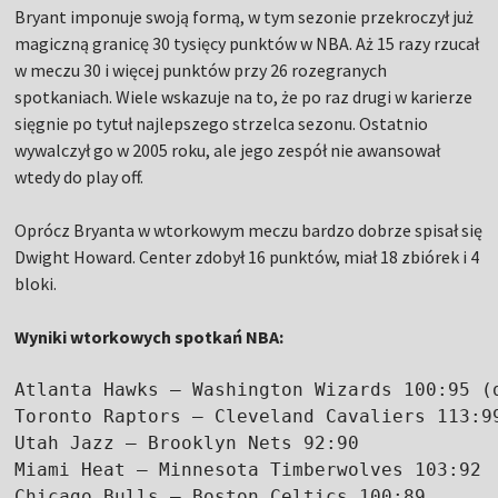
Bryant imponuje swoją formą, w tym sezonie przekroczył już
magiczną granicę 30 tysięcy punktów w NBA. Aż 15 razy rzucał
w meczu 30 i więcej punktów przy 26 rozegranych
spotkaniach. Wiele wskazuje na to, że po raz drugi w karierze
sięgnie po tytuł najlepszego strzelca sezonu. Ostatnio
wywalczył go w 2005 roku, ale jego zespół nie awansował
wtedy do play off.
Oprócz Bryanta w wtorkowym meczu bardzo dobrze spisał się
Dwight Howard. Center zdobył 16 punktów, miał 18 zbiórek i 4
bloki.
Wyniki wtorkowych spotkań NBA:
Atlanta Hawks – Washington Wizards 100:95 (d
Toronto Raptors – Cleveland Cavaliers 113:99
Utah Jazz – Brooklyn Nets 92:90

Miami Heat – Minnesota Timberwolves 103:92

Chicago Bulls – Boston Celtics 100:89
