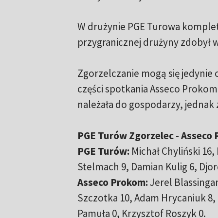
W drużynie PGE Turowa kompletn
przygranicznej drużyny zdobył 
Zgorzelczanie mogą się jedynie c
części spotkania Asseco Prokom
należała do gospodarzy, jednak z
PGE Turów Zgorzelec - Asseco P
PGE Turów:
Michał Chyliński 16, 
Stelmach 9, Damian Kulig 6, Djord
Asseco Prokom:
Jerel Blassingam
Szczotka 10, Adam Hrycaniuk 8, R
Pamuła 0, Krzysztof Roszyk 0.