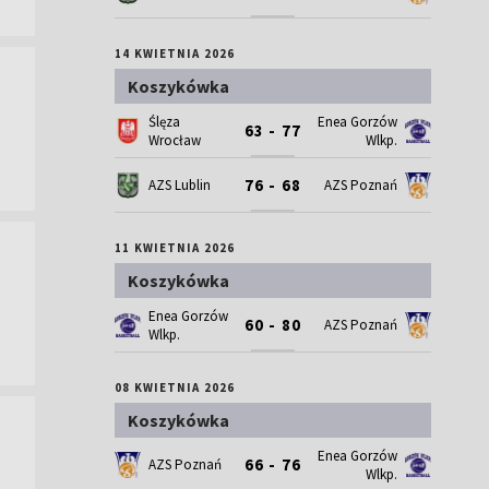
14 KWIETNIA 2026
Koszykówka
Ślęza
Enea Gorzów
63 - 77
Wrocław
Wlkp.
76 - 68
AZS Lublin
AZS Poznań
11 KWIETNIA 2026
Koszykówka
Enea Gorzów
60 - 80
AZS Poznań
Wlkp.
08 KWIETNIA 2026
Koszykówka
Enea Gorzów
66 - 76
AZS Poznań
Wlkp.