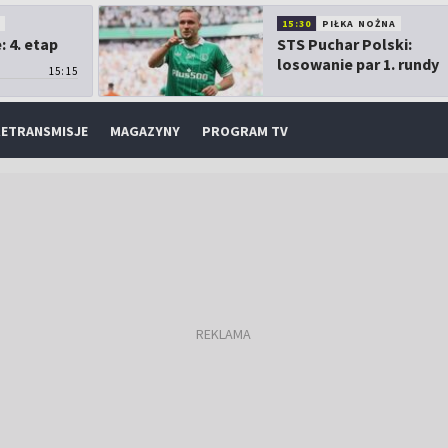
O
15:30
PIŁKA NOŻNA
 4. etap
STS Puchar Polski:
losowanie par 1. rundy
15:15
ETRANSMISJE
MAGAZYNY
PROGRAM TV