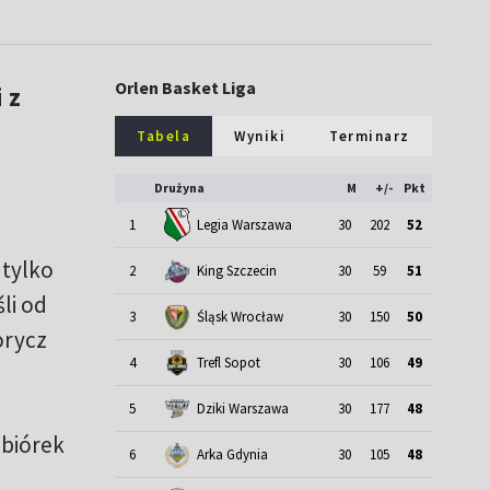
Orlen Basket Liga
 z
Tabela
Wyniki
Terminarz
Drużyna
M
+/-
Pkt
1
Legia Warszawa
30
202
52
 tylko
2
King Szczecin
30
59
51
li od
3
Śląsk Wrocław
30
150
50
orycz
4
Trefl Sopot
30
106
49
5
Dziki Warszawa
30
177
48
zbiórek
6
Arka Gdynia
30
105
48