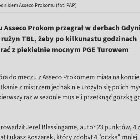
odnikiem Asseco Prokomu (fot. PAP)
u Asseco Prokom przegrał w derbach Gdyni
drużyn TBL, żeby po kilkunastu godzinach
ygrać z piekielnie mocnym PGE Turowem
óra do meczu z Asseco Prokomem miała na koncie
tkanie z mistrzem jednak nie ułożyło się po ich myś
rwszy raz w sezonie musieli przełknąć gorzką g
rowadził Jerel Blassingame, autor 23 punktów, 4 
ał Łukasz Koszarek, który zdobył 4 "oczka" mniej.