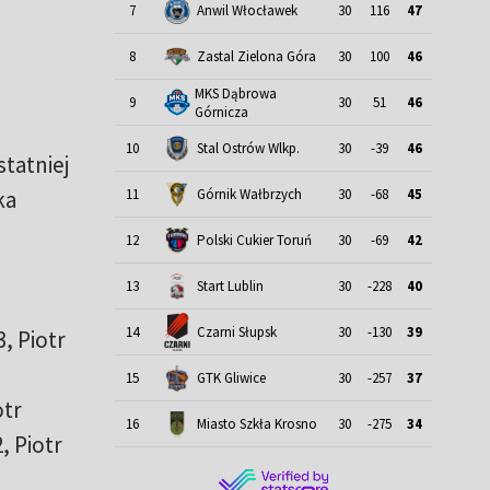
7
Anwil Włocławek
30
116
47
8
Zastal Zielona Góra
30
100
46
MKS Dąbrowa
9
30
51
46
Górnicza
10
Stal Ostrów Wlkp.
30
-39
46
tatniej
ka
11
Górnik Wałbrzych
30
-68
45
12
Polski Cukier Toruń
30
-69
42
13
Start Lublin
30
-228
40
14
Czarni Słupsk
30
-130
39
3, Piotr
15
GTK Gliwice
30
-257
37
otr
16
Miasto Szkła Krosno
30
-275
34
, Piotr