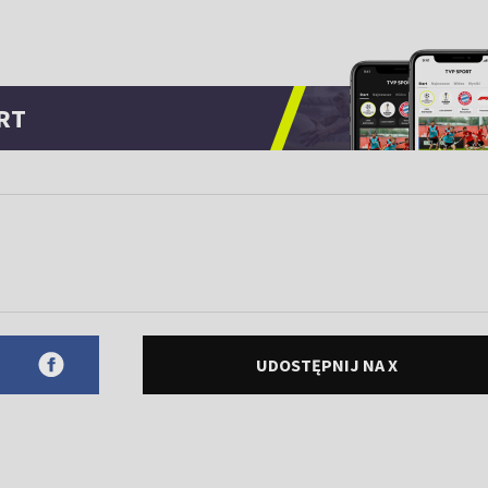
RT
UDOSTĘPNIJ NA X