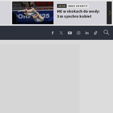
15:30
INNE SPORTY
ME w skokach do wody:
▶
3 m synchro kobiet