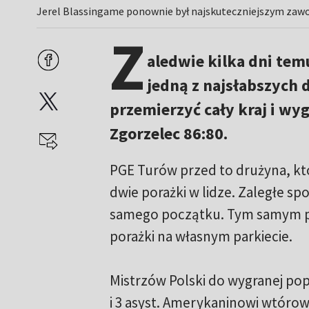
Jerel Blassingame ponownie był najskuteczniejszym zaw
Z
aledwie kilka dni tem
jedną z najsłabszych 
przemierzyć cały kraj i w
Zgorzelec 86:80.
PGE Turów przed to drużyna, kt
dwie porażki w lidze. Zaległe spo
samego początku. Tym samym pie
porażki na własnym parkiecie.
Mistrzów Polski do wygranej pop
i 3 asyst. Amerykaninowi wtórow