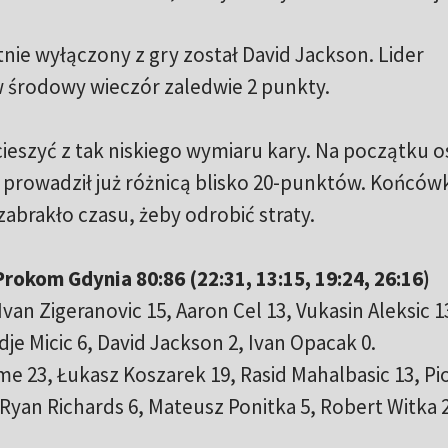
ie wyłączony z gry został David Jackson. Lider
w środowy wieczór zaledwie 2 punkty.
ieszyć z tak niskiego wymiaru kary. Na początku os
 prowadził już różnicą blisko 20-punktów. Końców
abrakło czasu, żeby odrobić straty.
rokom Gdynia 80:86 (22:31, 13:15, 19:24, 26:16)
Ivan Zigeranovic 15, Aaron Cel 13, Vukasin Aleksic 1
je Micic 6, David Jackson 2, Ivan Opacak 0.
e 23, Łukasz Koszarek 19, Rasid Mahalbasic 13, Pi
yan Richards 6, Mateusz Ponitka 5, Robert Witka 2