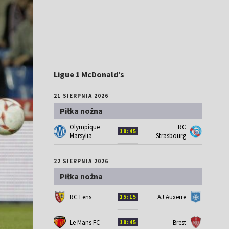
Ligue 1 McDonald’s
21 SIERPNIA 2026
Piłka nożna
Olympique
RC
18:45
Marsylia
Strasbourg
22 SIERPNIA 2026
Piłka nożna
RC Lens
AJ Auxerre
15:15
Le Mans FC
Brest
18:45