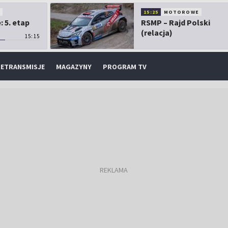
O
15:25
MOTOROWE
 5. etap
RSMP – Rajd Polski
(relacja)
15:15
ETRANSMISJE
MAGAZYNY
PROGRAM TV