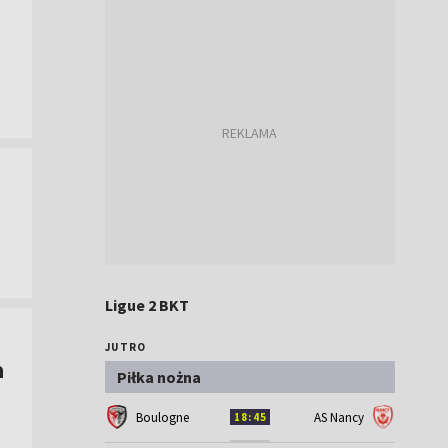
Ligue 2 BKT
JUTRO
a
Piłka nożna
Boulogne
AS Nancy
18:45