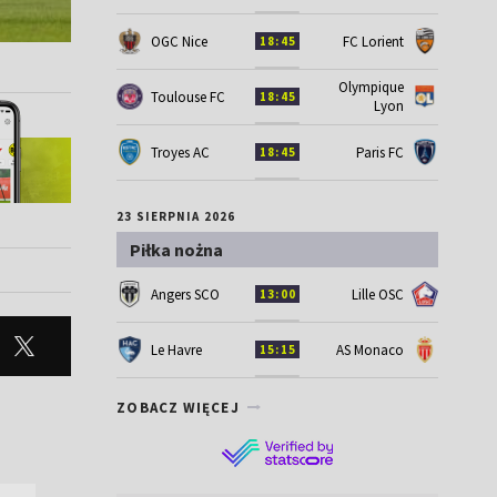
OGC Nice
FC Lorient
18:45
Olympique
Toulouse FC
18:45
Lyon
Troyes AC
Paris FC
18:45
23 SIERPNIA 2026
Piłka nożna
Angers SCO
Lille OSC
13:00
Le Havre
AS Monaco
15:15
ZOBACZ WIĘCEJ