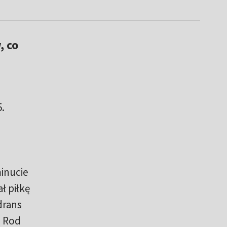
, co
.
inucie
ł piłkę
drans
, Rod