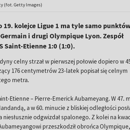
y (fot. Getty Images)
 19. kolejce Ligue 1 ma tyle samo punktów
-Germain i drugi Olympique Lyon. Zespół
 Saint-Etienne 1:0 (1:0).
dyny celny strzał w pierwszej połowie dopiero w 45
zący 176 centymetrów 23-latek popisał się celnym
tego metra.
int-Etienne – Pierre-Emerick Aubameyang. W 47. m
dandą, a w 60. minucie z bliskiej odległości posła
ia niesłusznie odgwizdał spalonego. Z kolei na kwa
Aubameyangowi przeszkodził obrońca Olympique