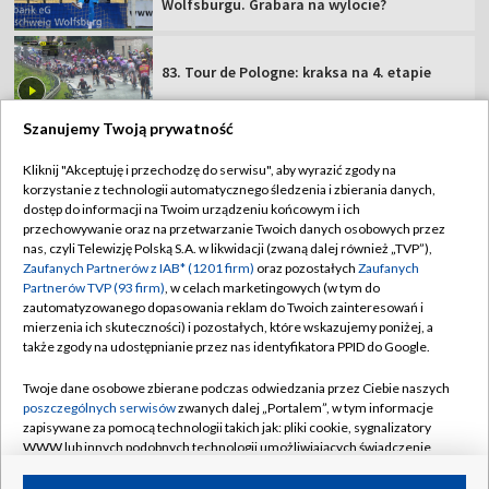
Wolfsburgu. Grabara na wylocie?
83. Tour de Pologne: kraksa na 4. etapie
Szanujemy Twoją prywatność
Kliknij "Akceptuję i przechodzę do serwisu", aby wyrazić zgody na
korzystanie z technologii automatycznego śledzenia i zbierania danych,
TVP
dostęp do informacji na Twoim urządzeniu końcowym i ich
przechowywanie oraz na przetwarzanie Twoich danych osobowych przez
Abonament TVP
Regulamin TVP
nas, czyli Telewizję Polską S.A. w likwidacji (zwaną dalej również „TVP”),
Polityka prywatności
Sklep TVP
Zaufanych Partnerów z IAB* (1201 firm)
oraz pozostałych
Zaufanych
Partnerów TVP (93 firm)
, w celach marketingowych (w tym do
Biuro Reklamy
Moje zgody
zautomatyzowanego dopasowania reklam do Twoich zainteresowań i
mierzenia ich skuteczności) i pozostałych, które wskazujemy poniżej, a
Oferta Handlowa
Biuro reklamy
także zgody na udostępnianie przez nas identyfikatora PPID do Google.
Telegazeta ogłoszenia
Kontakt
Twoje dane osobowe zbierane podczas odwiedzania przez Ciebie naszych
Emisja w TVP
poszczególnych serwisów
zwanych dalej „Portalem”, w tym informacje
zapisywane za pomocą technologii takich jak: pliki cookie, sygnalizatory
Kanały
Rada Programowa
WWW lub innych podobnych technologii umożliwiających świadczenie
dopasowanych i bezpiecznych usług, personalizację treści oraz reklam,
Ogłoszenia przetargowe
udostępnianie funkcji mediów społecznościowych oraz analizowanie