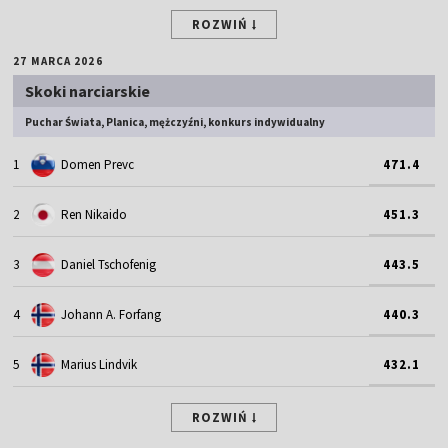
ROZWIŃ
27 MARCA 2026
Skoki narciarskie
Puchar Świata, Planica, mężczyźni, konkurs indywidualny
1
Domen Prevc
471.4
2
Ren Nikaido
451.3
3
Daniel Tschofenig
443.5
4
Johann A. Forfang
440.3
5
Marius Lindvik
432.1
ROZWIŃ