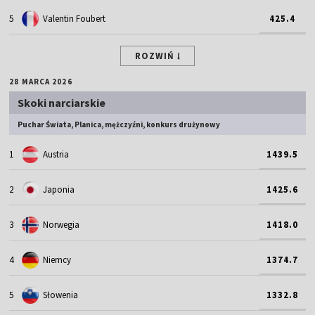
5
Valentin Foubert
425.4
ROZWIŃ
28 MARCA 2026
Skoki narciarskie
Puchar Świata, Planica, mężczyźni, konkurs drużynowy
1
Austria
1439.5
2
Japonia
1425.6
3
Norwegia
1418.0
4
Niemcy
1374.7
5
Słowenia
1332.8