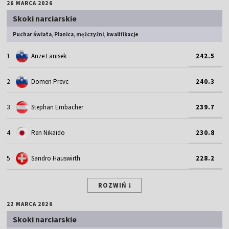
26 MARCA 2026
Skoki narciarskie
Puchar Świata, Planica, mężczyźni, kwalifikacje
1
Anze Lanisek
242.5
2
Domen Prevc
240.3
3
Stephan Embacher
239.7
4
Ren Nikaido
230.8
5
Sandro Hauswirth
228.2
ROZWIŃ
22 MARCA 2026
Skoki narciarskie