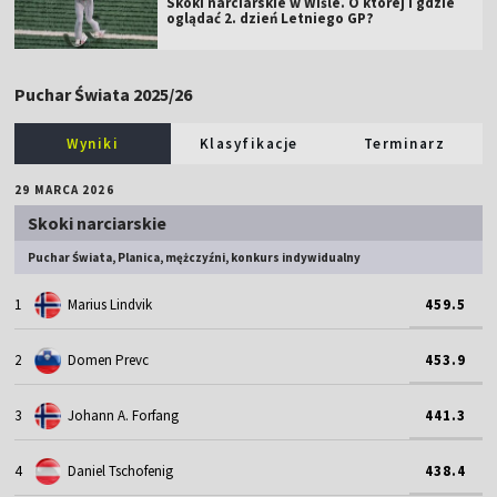
Skoki narciarskie w Wiśle. O której i gdzie
oglądać 2. dzień Letniego GP?
Puchar Świata 2025/26
Wyniki
Klasyfikacje
Terminarz
29 MARCA 2026
Skoki narciarskie
Puchar Świata, Planica, mężczyźni, konkurs indywidualny
1
Marius Lindvik
459.5
2
Domen Prevc
453.9
3
Johann A. Forfang
441.3
4
Daniel Tschofenig
438.4