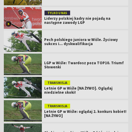
TYLKO U NAS
Liderzy polskiej kadry nie pojadą na
następne zawody LGP
Pech polskiego juniora w Wiśle. Życiowy
sukces i... dyskwalifikacja
LGP w Wiśle: Twardosz poza TOP10. Triumf
Słowenki
TRANSMISJA
Letnie GP w Wiśle [NA ŻYWO]. Oglądaj
niedzielne skoki!
TRANSMISJA
Letnie GP w Wiśle: oglądaj 2. konkurs kobiet!
[NA ŻYWO]