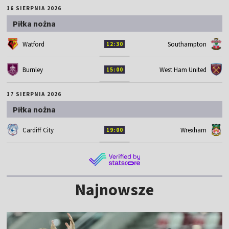
16 SIERPNIA 2026
Piłka nożna
Watford
Southampton
12:30
Burnley
West Ham United
15:00
17 SIERPNIA 2026
Piłka nożna
Cardiff City
Wrexham
19:00
Najnowsze