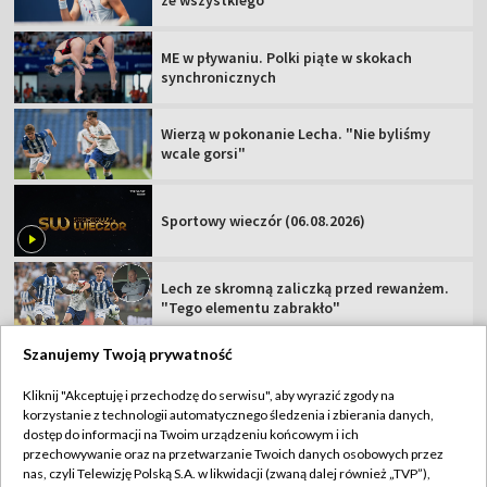
ME w pływaniu. Polki piąte w skokach
synchronicznych
Wierzą w pokonanie Lecha. "Nie byliśmy
wcale gorsi"
Sportowy wieczór (06.08.2026)
Lech ze skromną zaliczką przed rewanżem.
"Tego elementu zabrakło"
Szanujemy Twoją prywatność
Kliknij "Akceptuję i przechodzę do serwisu", aby wyrazić zgody na
korzystanie z technologii automatycznego śledzenia i zbierania danych,
TVP
dostęp do informacji na Twoim urządzeniu końcowym i ich
przechowywanie oraz na przetwarzanie Twoich danych osobowych przez
Abonament TVP
Regulamin TVP
nas, czyli Telewizję Polską S.A. w likwidacji (zwaną dalej również „TVP”),