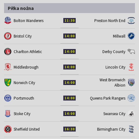
Piłka nożna
Bolton Wanderers
Preston North End
11:30
Bristol City
Millwall
14:00
Charlton Athletic
Derby County
14:00
Middlesbrough
Lincoln City
14:00
West Bromwich
Norwich City
14:00
Albion
Portsmouth
Queens Park Rangers
14:00
Stoke City
Swansea City
14:00
Sheffield United
Birmingham City
16:30