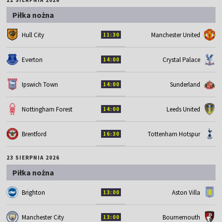
Piłka nożna
Hull City
Manchester United
11:30
Everton
Crystal Palace
14:00
Ipswich Town
Sunderland
14:00
Nottingham Forest
Leeds United
14:00
Brentford
Tottenham Hotspur
16:30
23 SIERPNIA 2026
Piłka nożna
Brighton
Aston Villa
13:00
Manchester City
Bournemouth
13:00