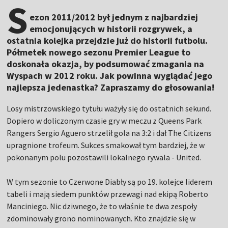
S
ezon 2011/2012 był jednym z najbardziej
emocjonujących w historii rozgrywek, a
ostatnia kolejka przejdzie już do historii futbolu.
Półmetek nowego sezonu Premier League to
doskonała okazja, by podsumować zmagania na
Wyspach w 2012 roku. Jak powinna wyglądać jego
najlepsza jedenastka? Zapraszamy do głosowania!
Losy mistrzowskiego tytułu ważyły się do ostatnich sekund.
Dopiero w doliczonym czasie gry w meczu z Queens Park
Rangers Sergio Aguero strzelił gola na 3:2 i dał The Citizens
upragnione trofeum. Sukces smakował tym bardziej, że w
pokonanym polu pozostawili lokalnego rywala - United.
W tym sezonie to Czerwone Diabły są po 19. kolejce liderem
tabeli i mają siedem punktów przewagi nad ekipą Roberto
Manciniego. Nic dziwnego, że to właśnie te dwa zespoły
zdominowały grono nominowanych. Kto znajdzie się w