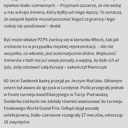
opiekun biało-czerwonych.
– Przyznam szczerze, że nie widzę
u nas w kraju trenera, który byłby od niego lepszy. To oznacza,
że związek będzie musiał poszukać kogoś za granicą i tego
należy się spodziewać
– dodał.
Być może władze PZPS zwrócą się w kierunku Włoch, tak jak
zrobiono to w przypadku męskiej reprezentacji.
– Ale nie
wszystko, co włoskie, jest automatycznie dobre. Większość
trenerów z Italii ma już swoje posady, a wątpię, by było ich aż
tylu, żeby obstawić całą Europę
– zakończył Niemczyk.
60-letni Świderek kadrę przejął po Jerzym Matlaku. Głównym
celem był awans do igrzysk w Londynie. Polki przegrały jednak
w finale turnieju kwalifikacyjnego w Turcji. Pod wodzą
Świderka siatkarki nie zdołały również awansować do turnieju
finałowego World Grand Prix. Odkąd objął posadę
selekcjonera, biało-czerwone rozegrały 27 meczów, odnosząc
16 zwycięstw.