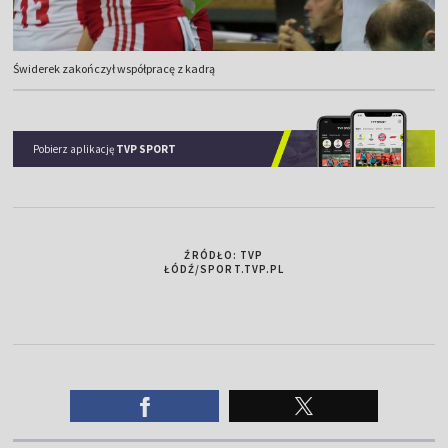
Świderek zakończył współpracę z kadrą
Pobierz aplikację
TVP SPORT
ŹRÓDŁO: TVP
ŁÓDŹ/SPORT.TVP.PL