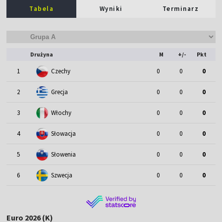
Tabela
Wyniki
Terminarz
Drużyna
M
+/-
Pkt
1
Czechy
0
0
0
2
Grecja
0
0
0
3
Włochy
0
0
0
4
Słowacja
0
0
0
5
Słowenia
0
0
0
6
Szwecja
0
0
0
Euro 2026 (K)