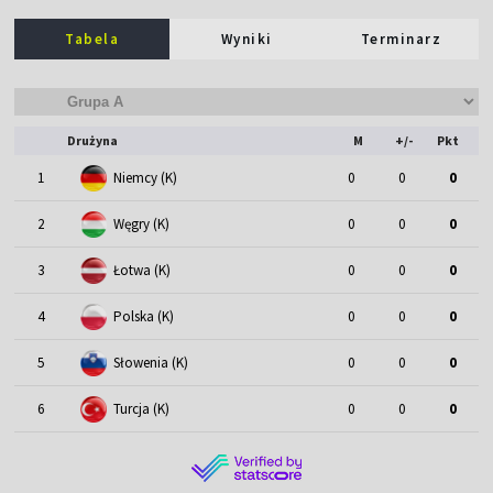
Tabela
Wyniki
Terminarz
Drużyna
M
+/-
Pkt
1
Niemcy (K)
0
0
0
2
Węgry (K)
0
0
0
3
Łotwa (K)
0
0
0
4
Polska (K)
0
0
0
5
Słowenia (K)
0
0
0
6
Turcja (K)
0
0
0