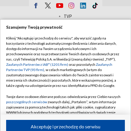
TVP
Abonament TVP
Regulamin TVP
Szanujemy Twoją prywatność
Polityka prywatności
Sklep TVP
Kliknij "Akceptuję i przechodzę do serwisu", aby wyrazić zgody na
korzystanie z technologii automatycznego śledzenia i zbierania danych,
Biuro Reklamy
Moje zgody
dostęp do informacji na Twoim urządzeniu końcowym i ich
Oferta Handlowa
Biuro reklamy
przechowywanie oraz na przetwarzanie Twoich danych osobowych przez
nas, czyli Telewizję Polską S.A. w likwidacji (zwaną dalej również „TVP”),
Telegazeta ogłoszenia
Kontakt
Zaufanych Partnerów z IAB* (1201 firm)
oraz pozostałych
Zaufanych
Partnerów TVP (93 firm)
, w celach marketingowych (w tym do
Emisja w TVP
zautomatyzowanego dopasowania reklam do Twoich zainteresowań i
mierzenia ich skuteczności) i pozostałych, które wskazujemy poniżej, a
Kanały
Rada Programowa
także zgody na udostępnianie przez nas identyfikatora PPID do Google.
Ogłoszenia przetargowe
©2026 Telewizja Polska Spółka Akcyjna w likwidacji
Twoje dane osobowe zbierane podczas odwiedzania przez Ciebie naszych
Akademia Telewizyjna
poszczególnych serwisów
zwanych dalej „Portalem”, w tym informacje
zapisywane za pomocą technologii takich jak: pliki cookie, sygnalizatory
Informacje o nadawcy
WWW lub innych podobnych technologii umożliwiających świadczenie
dopasowanych i bezpiecznych usług, personalizację treści oraz reklam,
Centrum informacji TVP
udostępnianie funkcji mediów społecznościowych oraz analizowanie
Akceptuję i przechodzę do serwisu
System NOS
ruchu w Internecie.