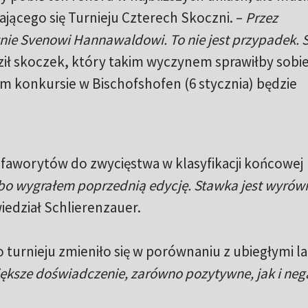
ającego się Turnieju Czterech Skoczni. –
Przez
edynie Svenowi Hannawaldowi. To nie jest przypadek.
ził skoczek, który takim wyczynem sprawiłby sobi
im konkursie w Bischofshofen (6 stycznia) będzie
 faworytów do zwycięstwa w klasyfikacji końcowej
bo wygrałem poprzednią edycję. Stawka jest wyrów
iedział Schlierenzauer.
 turnieju zmieniło się w porównaniu z ubiegłymi la
iększe doświadczenie, zarówno pozytywne, jak i ne