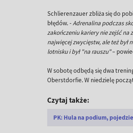
Schlierenzauer zbliża się do po
błędów. -
Adrenalina podczas sko
zakończeniu kariery nie zejść na 
najwięcej zwycięstw, ale też by
lotnisku i był "na rauszu"
– powied
W sobotę odbędą się dwa trening
Oberstdorfie. W niedzielę począt
Czytaj także:
PK: Hula na podium, pojedzie