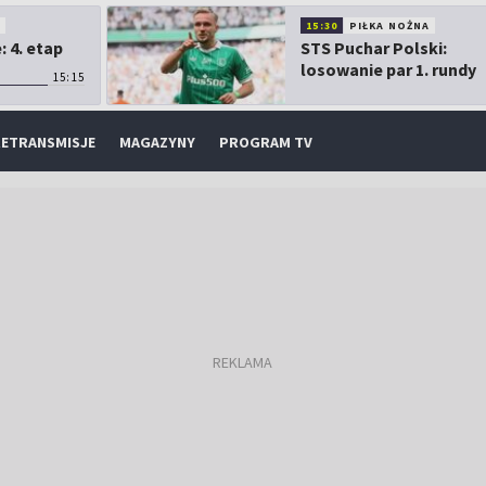
O
15:30
PIŁKA NOŻNA
 4. etap
STS Puchar Polski:
losowanie par 1. rundy
15:15
ETRANSMISJE
MAGAZYNY
PROGRAM TV