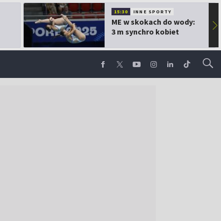
15:30
INNE SPORTY
ME w skokach do wody:
▶
3 m synchro kobiet