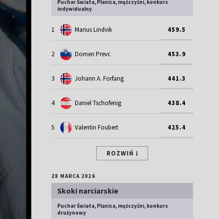
Puchar Świata, Planica, mężczyźni, konkurs
indywidualny
1
Marius Lindvik
459.5
2
Domen Prevc
453.9
3
Johann A. Forfang
441.3
4
Daniel Tschofenig
438.4
5
Valentin Foubert
425.4
ROZWIŃ
28 MARCA 2026
Skoki narciarskie
Puchar Świata, Planica, mężczyźni, konkurs
drużynowy