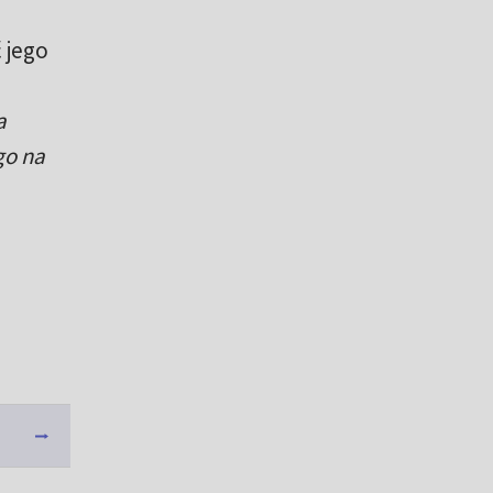
 jego
a
go na