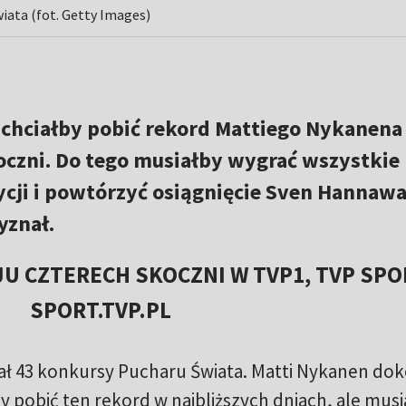
wiata (fot. Getty Images)
 chciałby pobić rekord Mattiego Nykanena
oczni. Do tego musiałby wygrać wszystkie
ycji i powtórzyć osiągnięcie Sven Hannawa
yznał.
U CZTERECH SKOCZNI W TVP1, TVP SPOR
SPORT.TVP.PL
rał 43 konkursy Pucharu Świata. Matti Nykanen do
łby pobić ten rekord w najbliższych dniach, ale musi