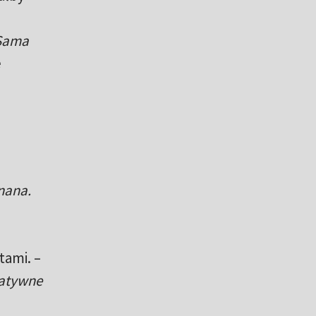
 Sama
e
nana.
tami. –
gatywne