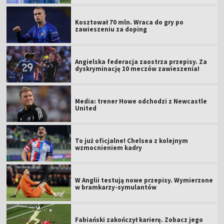
Kosztował 70 mln. Wraca do gry po
zawieszeniu za doping
Angielska federacja zaostrza przepisy. Za
dyskryminację 10 meczów zawieszenia!
Media: trener Howe odchodzi z Newcastle
United
To już oficjalne! Chelsea z kolejnym
wzmocnieniem kadry
W Anglii testują nowe przepisy. Wymierzone
w bramkarzy-symulantów
Fabiański zakończył karierę. Zobacz jego