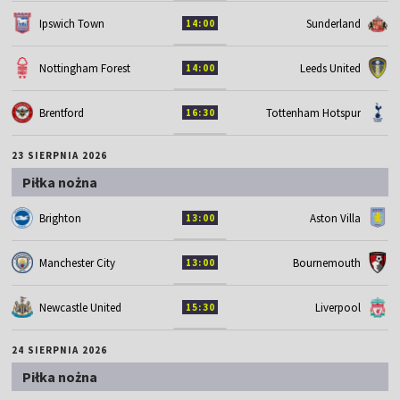
Ipswich Town
Sunderland
14:00
Nottingham Forest
Leeds United
14:00
Brentford
Tottenham Hotspur
16:30
23 SIERPNIA 2026
Piłka nożna
Brighton
Aston Villa
13:00
Manchester City
Bournemouth
13:00
Newcastle United
Liverpool
15:30
24 SIERPNIA 2026
Piłka nożna