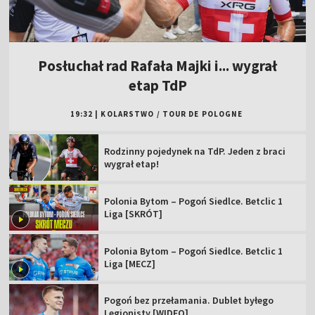
Posłuchał rad Rafała Majki i... wygrał
etap TdP
19:32
|
KOLARSTWO
/
TOUR DE POLOGNE
Rodzinny pojedynek na TdP. Jeden z braci
wygrał etap!
Polonia Bytom – Pogoń Siedlce. Betclic 1
Liga [SKRÓT]
Polonia Bytom – Pogoń Siedlce. Betclic 1
Liga [MECZ]
Pogoń bez przełamania. Dublet byłego
Legionisty [WIDEO]