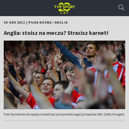
29 GRU 2012
|
PIŁKA NOŻNA
/
ANGLIA
Anglia: stoisz na meczu? Stracisz karnet!
Fani Sunderlandu będą musieli bacznie przestrzegać przepisów (fot. Getty Images)