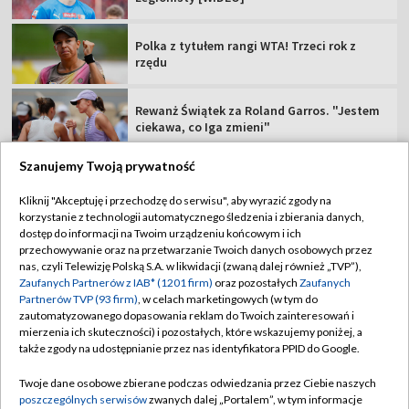
Polka z tytułem rangi WTA! Trzeci rok z
rzędu
Rewanż Świątek za Roland Garros. "Jestem
ciekawa, co Iga zmieni"
Szanujemy Twoją prywatność
Kliknij "Akceptuję i przechodzę do serwisu", aby wyrazić zgody na
korzystanie z technologii automatycznego śledzenia i zbierania danych,
TVP
dostęp do informacji na Twoim urządzeniu końcowym i ich
przechowywanie oraz na przetwarzanie Twoich danych osobowych przez
Abonament TVP
Regulamin TVP
nas, czyli Telewizję Polską S.A. w likwidacji (zwaną dalej również „TVP”),
Polityka prywatności
Sklep TVP
Zaufanych Partnerów z IAB* (1201 firm)
oraz pozostałych
Zaufanych
Partnerów TVP (93 firm)
, w celach marketingowych (w tym do
Biuro Reklamy
Moje zgody
zautomatyzowanego dopasowania reklam do Twoich zainteresowań i
mierzenia ich skuteczności) i pozostałych, które wskazujemy poniżej, a
Oferta Handlowa
Biuro reklamy
także zgody na udostępnianie przez nas identyfikatora PPID do Google.
Telegazeta ogłoszenia
Kontakt
Twoje dane osobowe zbierane podczas odwiedzania przez Ciebie naszych
Emisja w TVP
poszczególnych serwisów
zwanych dalej „Portalem”, w tym informacje