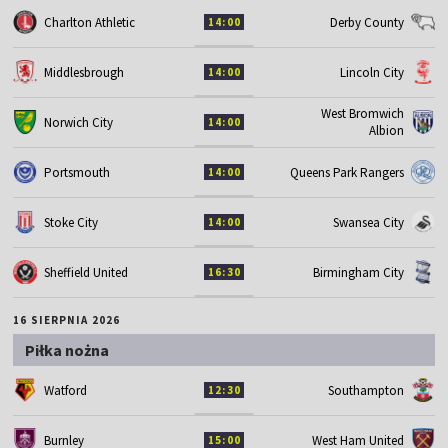
Charlton Athletic
Derby County
14:00
Middlesbrough
Lincoln City
14:00
West Bromwich
Norwich City
14:00
Albion
Portsmouth
Queens Park Rangers
14:00
Stoke City
Swansea City
14:00
Sheffield United
Birmingham City
16:30
16 SIERPNIA 2026
Piłka nożna
Watford
Southampton
12:30
Burnley
West Ham United
15:00