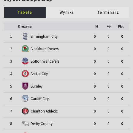
Tabela
Wyniki
Terminarz
Drużyna
M
+/-
Pkt
1
Birmingham City
0
0
0
2
Blackburn Rovers
0
0
0
3
Bolton Wanderers
0
0
0
4
Bristol City
0
0
0
5
Burnley
0
0
0
6
Cardiff City
0
0
0
7
Charlton Athletic
0
0
0
8
Derby County
0
0
0