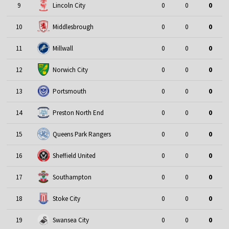
9
Lincoln City
0
0
0
10
Middlesbrough
0
0
0
11
Millwall
0
0
0
12
Norwich City
0
0
0
13
Portsmouth
0
0
0
14
Preston North End
0
0
0
15
Queens Park Rangers
0
0
0
16
Sheffield United
0
0
0
17
Southampton
0
0
0
18
Stoke City
0
0
0
19
Swansea City
0
0
0