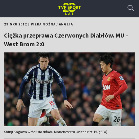
29 GRU 2012
|
PIŁKA NOŻNA
/
ANGLIA
Ciężka przeprawa Czerwonych Diabłów. MU –
West Brom 2:0
Shinji Kagawa wrócił do składu Manchesteru United (fot. PAP/EPA)