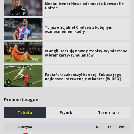
Media: trener Howe odchodzi z Newcastle
United
To już oficjalne! Chelsea z kolejnym
wzmocnieniem kadry
W Anglii testują nowe przepisy. Wymierzone
w bramkarzy-symulantów
Fabiański zakończył karierę. Zobacz jego
najlepsze interwencje w kadrze [WIDEO]
Premier League
Tabela
Wyniki
Terminarz
Drużyna
M
+/-
Pkt