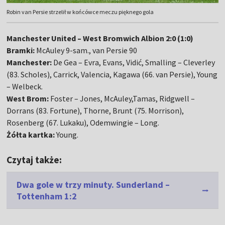
Robin van Persie strzelił w końcówce meczu pięknego gola
Manchester United – West Bromwich Albion 2:0 (1:0)
Bramki:
McAuley 9-sam., van Persie 90
Manchester:
De Gea – Evra, Evans, Vidić, Smalling – Cleverley
(83. Scholes), Carrick, Valencia, Kagawa (66. van Persie), Young
– Welbeck.
West Brom:
Foster – Jones, McAuley,Tamas, Ridgwell –
Dorrans (83. Fortune), Thorne, Brunt (75. Morrison),
Rosenberg (67. Lukaku), Odemwingie – Long.
Żółta kartka:
Young.
Czytaj także:
Dwa gole w trzy minuty. Sunderland –
Tottenham 1:2