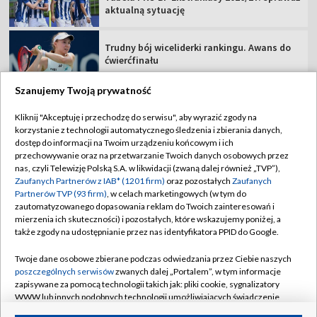
aktualną sytuację
Trudny bój wiceliderki rankingu. Awans do
ćwierćfinału
Szanujemy Twoją prywatność
Kliknij "Akceptuję i przechodzę do serwisu", aby wyrazić zgody na
korzystanie z technologii automatycznego śledzenia i zbierania danych,
TVP
dostęp do informacji na Twoim urządzeniu końcowym i ich
przechowywanie oraz na przetwarzanie Twoich danych osobowych przez
Abonament TVP
Regulamin TVP
nas, czyli Telewizję Polską S.A. w likwidacji (zwaną dalej również „TVP”),
Polityka prywatności
Sklep TVP
Zaufanych Partnerów z IAB* (1201 firm)
oraz pozostałych
Zaufanych
Partnerów TVP (93 firm)
, w celach marketingowych (w tym do
Biuro Reklamy
Moje zgody
zautomatyzowanego dopasowania reklam do Twoich zainteresowań i
mierzenia ich skuteczności) i pozostałych, które wskazujemy poniżej, a
Oferta Handlowa
Biuro reklamy
także zgody na udostępnianie przez nas identyfikatora PPID do Google.
Telegazeta ogłoszenia
Kontakt
Twoje dane osobowe zbierane podczas odwiedzania przez Ciebie naszych
Emisja w TVP
poszczególnych serwisów
zwanych dalej „Portalem”, w tym informacje
zapisywane za pomocą technologii takich jak: pliki cookie, sygnalizatory
Kanały
Rada Programowa
WWW lub innych podobnych technologii umożliwiających świadczenie
dopasowanych i bezpiecznych usług, personalizację treści oraz reklam,
Ogłoszenia przetargowe