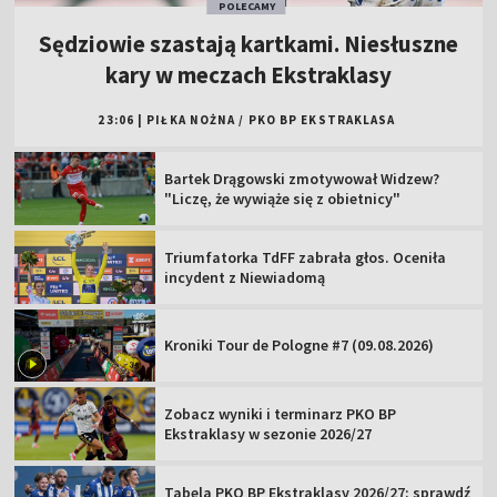
POLECAMY
Sędziowie szastają kartkami. Niesłuszne
kary w meczach Ekstraklasy
23:06
|
PIŁKA NOŻNA
/
PKO BP EKSTRAKLASA
Bartek Drągowski zmotywował Widzew?
"Liczę, że wywiąże się z obietnicy"
Triumfatorka TdFF zabrała głos. Oceniła
incydent z Niewiadomą
Kroniki Tour de Pologne #7 (09.08.2026)
Zobacz wyniki i terminarz PKO BP
Ekstraklasy w sezonie 2026/27
Tabela PKO BP Ekstraklasy 2026/27: sprawdź