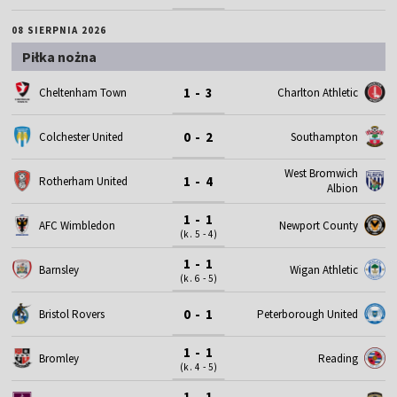
08 SIERPNIA 2026
Piłka nożna
1 - 3
Cheltenham Town
Charlton Athletic
0 - 2
Colchester United
Southampton
West Bromwich
1 - 4
Rotherham United
Albion
1 - 1
AFC Wimbledon
Newport County
(k. 5 - 4)
1 - 1
Barnsley
Wigan Athletic
(k. 6 - 5)
0 - 1
Bristol Rovers
Peterborough United
1 - 1
Bromley
Reading
(k. 4 - 5)
1 - 1