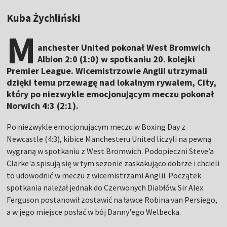
Kuba Żychliński
M
anchester United pokonał West Bromwich
Albion 2:0 (1:0) w spotkaniu 20. kolejki
Premier League. Wicemistrzowie Anglii utrzymali
dzięki temu przewagę nad lokalnym rywalem, City,
który po niezwykle emocjonującym meczu pokonał
Norwich 4:3 (2:1).
Po niezwykle emocjonującym meczu w Boxing Day z
Newcastle (4:3), kibice Manchesteru United liczyli na pewną
wygraną w spotkaniu z West Bromwich. Podopieczni Steve’a
Clarke'a spisują się w tym sezonie zaskakująco dobrze i chcieli
to udowodnić w meczu z wicemistrzami Anglii. Początek
spotkania należał jednak do Czerwonych Diabłów. Sir Alex
Ferguson postanowił zostawić na ławce Robina van Persiego,
a w jego miejsce posłać w bój Danny'ego Welbecka.