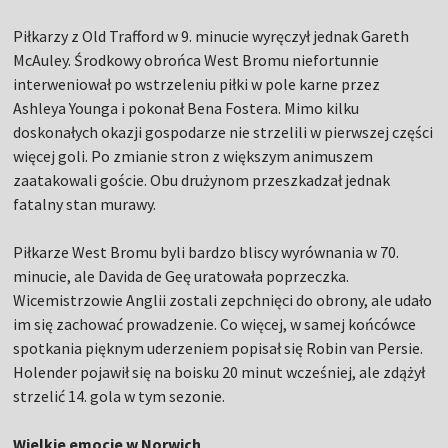
Piłkarzy z Old Trafford w 9. minucie wyręczył jednak Gareth
McAuley. Środkowy obrońca West Bromu niefortunnie
interweniował po wstrzeleniu piłki w pole karne przez
Ashleya Younga i pokonał Bena Fostera. Mimo kilku
doskonałych okazji gospodarze nie strzelili w pierwszej części
więcej goli. Po zmianie stron z większym animuszem
zaatakowali goście. Obu drużynom przeszkadzał jednak
fatalny stan murawy.
Piłkarze West Bromu byli bardzo bliscy wyrównania w 70.
minucie, ale Davida de Geę uratowała poprzeczka.
Wicemistrzowie Anglii zostali zepchnięci do obrony, ale udało
im się zachować prowadzenie. Co więcej, w samej końcówce
spotkania pięknym uderzeniem popisał się Robin van Persie.
Holender pojawił się na boisku 20 minut wcześniej, ale zdążył
strzelić 14. gola w tym sezonie.
Wielkie emocje w Norwich