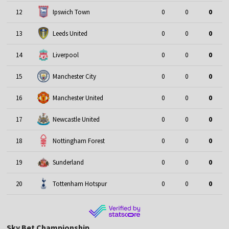
12
Ipswich Town
0
0
0
13
Leeds United
0
0
0
14
Liverpool
0
0
0
15
Manchester City
0
0
0
16
Manchester United
0
0
0
17
Newcastle United
0
0
0
18
Nottingham Forest
0
0
0
19
Sunderland
0
0
0
20
Tottenham Hotspur
0
0
0
Sky Bet Championship