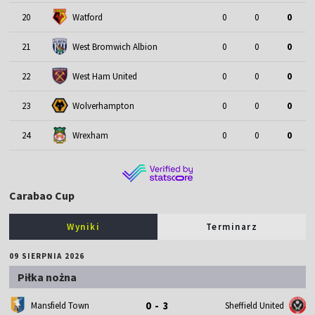
20
Watford
0
0
0
21
West Bromwich Albion
0
0
0
22
West Ham United
0
0
0
23
Wolverhampton
0
0
0
24
Wrexham
0
0
0
Carabao Cup
Wyniki
Terminarz
09 SIERPNIA 2026
Piłka nożna
0 - 3
Mansfield Town
Sheffield United