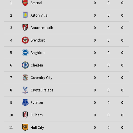
1
Arsenal
0
0
0
2
Aston Villa
0
0
0
3
Bournemouth
0
0
0
4
Brentford
0
0
0
5
Brighton
0
0
0
6
Chelsea
0
0
0
7
Coventry City
0
0
0
8
Crystal Palace
0
0
0
9
Everton
0
0
0
10
Fulham
0
0
0
11
Hull City
0
0
0