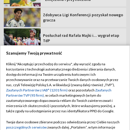
Zdobywca Ligi Konferencji pozyskał nowego
gracza
Posłuchał rad Rafała Majki i... wygrał etap
TdP
Szanujemy Twoją prywatność
Kliknij "Akceptuję i przechodzę do serwisu", aby wyrazić zgody na
korzystanie z technologii automatycznego śledzenia i zbierania danych,
TVP
dostęp do informacji na Twoim urządzeniu końcowym i ich
przechowywanie oraz na przetwarzanie Twoich danych osobowych przez
Abonament TVP
Regulamin TVP
nas, czyli Telewizję Polską S.A. w likwidacji (zwaną dalej również „TVP”),
Polityka prywatności
Sklep TVP
Zaufanych Partnerów z IAB* (1201 firm)
oraz pozostałych
Zaufanych
Partnerów TVP (93 firm)
, w celach marketingowych (w tym do
Biuro Reklamy
Moje zgody
zautomatyzowanego dopasowania reklam do Twoich zainteresowań i
mierzenia ich skuteczności) i pozostałych, które wskazujemy poniżej, a
Oferta Handlowa
Biuro reklamy
także zgody na udostępnianie przez nas identyfikatora PPID do Google.
Telegazeta ogłoszenia
Kontakt
Twoje dane osobowe zbierane podczas odwiedzania przez Ciebie naszych
Emisja w TVP
poszczególnych serwisów
zwanych dalej „Portalem”, w tym informacje