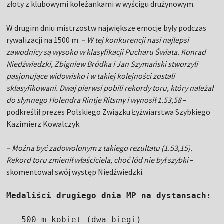
złoty z klubowymi koleżankami w wyścigu drużynowym.
W drugim dniu mistrzostw największe emocje były podczas
rywalizacji na 1500 m.
– W tej konkurencji nasi najlepsi
zawodnicy są wysoko w klasyfikacji Pucharu Świata. Konrad
Niedźwiedzki, Zbigniew Bródka i Jan Szymański stworzyli
pasjonujące widowisko i w takiej kolejności zostali
sklasyfikowani. Dwaj pierwsi pobili rekordy toru, który należał
do słynnego Holendra Rintje Ritsmy i wynosił 1.53,58
–
podkreślił prezes Polskiego Związku Łyżwiarstwa Szybkiego
Kazimierz Kowalczyk.
– Można być zadowolonym z takiego rezultatu (1.53,15).
Rekord toru zmienił właściciela, choć lód nie był szybki
–
skomentował swój występ Niedźwiedzki.
Medaliści drugiego dnia MP na dystansach:
   500 m kobiet (dwa biegi)
