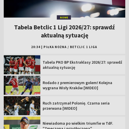
NOWE
Tabela Betclic 1 Ligi 2026/27: sprawdź
aktualną sytuację
20:34
|
PIŁKA NOŻNA
/
BETCLIC 1 LIGA
Tabela PKO BP Ekstraklasy 2026/27: sprawdź
aktualną sytuację
Rodado z premierowym golem! Kolejna
wygrana Wisły Kraków [WIDEO]
Ruch zatrzymał Polonię. Czarna seria
przerwana [WIDEO]
Niewiadoma po wielkim triumfie w TdF.
"Zmęczona i przytłoczona"