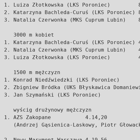
1. Luiza Złotkowska (LKS Poroniec)         8
2. Katarzyna Bachleda-Curuś (LKS Poroniec) 8
3. Natalia Czerwonka (MKS Cuprum Lubin)    8
   3000 m kobiet

1. Katarzyna Bachleda-Curuś (LKS Poroniec) 4
2. Natalia Czerwonka (MKS Cuprum Lubin)    4
3. Luiza Złotkowska (LKS Poroniec)         4
   1500 m mężczyzn

1. Konrad Niedźwiedzki (LKS Poroniec)       
2. Zbigniew Bródka (UKS Błyskawica Domaniewi
3. Jan Szymański (LKS Poroniec)             
   wyścig drużynowy mężczyzn

1. AZS Zakopane           4.14,20

   (Andrzej Gąsienica-Laskowy, Piotr Głowack
2. Nowy Marymont Warszawa 4.19,56
