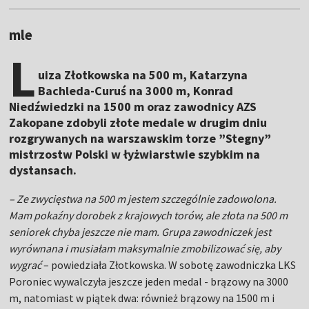
mle
L
uiza Złotkowska na 500 m, Katarzyna
Bachleda-Curuś na 3000 m, Konrad
Niedźwiedzki na 1500 m oraz zawodnicy AZS
Zakopane zdobyli złote medale w drugim dniu
rozgrywanych na warszawskim torze ”Stegny”
mistrzostw Polski w łyżwiarstwie szybkim na
dystansach.
– Ze zwycięstwa na 500 m jestem szczególnie zadowolona.
Mam pokaźny dorobek z krajowych torów, ale złota na 500 m
seniorek chyba jeszcze nie mam. Grupa zawodniczek jest
wyrównana i musiałam maksymalnie zmobilizować się, aby
wygrać
– powiedziała Złotkowska. W sobotę zawodniczka LKS
Poroniec wywalczyła jeszcze jeden medal - brązowy na 3000
m, natomiast w piątek dwa: również brązowy na 1500 m i