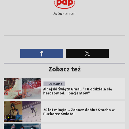
ŹRÓDŁO: PAP
Zobacz też
POLECAMY
Alpejski Święty Graal. "Tu oddziela się
herosów od... pacjentów"
20 lat minęło... Zobacz debiut Stocha w
Pucharze Świata!