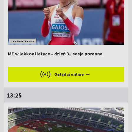
LEKKOATLETYKA
ME w lekkoatletyce – dzień 3., sesja poranna
Oglądaj online
13:25