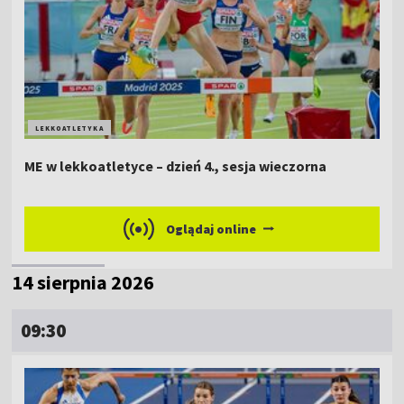
LEKKOATLETYKA
ME w lekkoatletyce – dzień 4., sesja wieczorna
Oglądaj online
14 sierpnia 2026
09:30