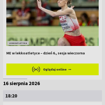
LEKKOATLETYKA
ME w lekkoatletyce – dzień 6., sesja wieczorna
Oglądaj online
16 sierpnia 2026
18:20