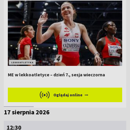
LEKKOATLETYKA
ME w lekkoatletyce – dzień 7., sesja wieczorna
Oglądaj online
17 sierpnia 2026
12:30