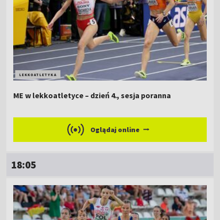
LEKKOATLETYKA
ME w lekkoatletyce – dzień 4., sesja poranna
Oglądaj online
18:05