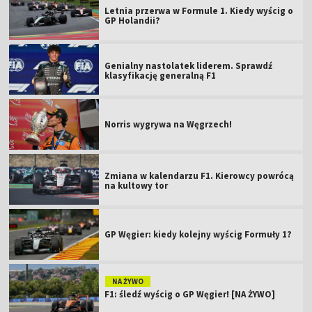
Letnia przerwa w Formule 1. Kiedy wyścig o
GP Holandii?
Genialny nastolatek liderem. Sprawdź
klasyfikację generalną F1
Norris wygrywa na Węgrzech!
Zmiana w kalendarzu F1. Kierowcy powrócą
na kultowy tor
GP Węgier: kiedy kolejny wyścig Formuły 1?
NA ŻYWO
F1: śledź wyścig o GP Węgier! [NA ŻYWO]