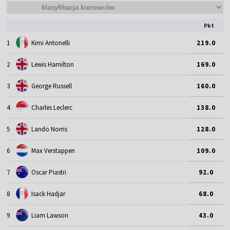
Pkt
1
Kimi Antonelli
219.0
2
Lewis Hamilton
169.0
3
George Russell
160.0
4
Charles Leclerc
138.0
5
Lando Norris
128.0
6
Max Verstappen
109.0
7
Oscar Piastri
92.0
8
Isack Hadjar
68.0
9
Liam Lawson
43.0