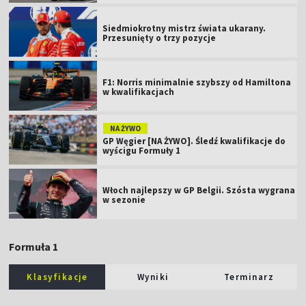
Siedmiokrotny mistrz świata ukarany.
Przesunięty o trzy pozycje
F1: Norris minimalnie szybszy od Hamiltona
w kwalifikacjach
NA ŻYWO
GP Węgier [NA ŻYWO]. Śledź kwalifikacje do
wyścigu Formuły 1
Włoch najlepszy w GP Belgii. Szósta wygrana
w sezonie
Formuła 1
Klasyfikacje
Wyniki
Terminarz