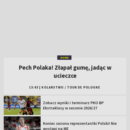
NOWE
Pech Polaka! Złapał gumę, jadąc w
ucieczce
13:43
|
KOLARSTWO
/
TOUR DE POLOGNE
Zobacz wyniki i terminarz PKO BP
Ekstraklasy w sezonie 2026/27
Koniec sezonu reprezentantki Polski! Nie
wystąpi na ME
To dlatego nie możecie przegapić ME.
Pojedynki, podteksty, show
Polka na ósmym miejscu w sprincie
podczas ME