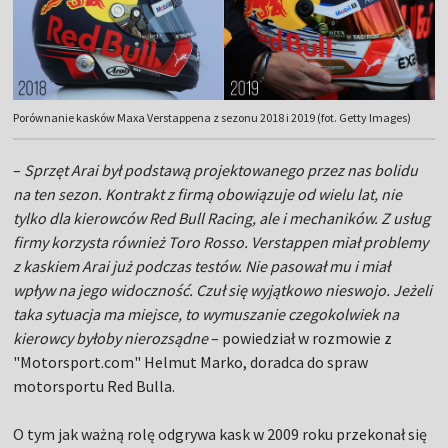
Porównanie kasków Maxa Verstappena z sezonu 2018 i 2019 (fot. Getty Images)
–
Sprzęt Arai był podstawą projektowanego przez nas bolidu
na ten sezon. Kontrakt z firmą obowiązuje od wielu lat, nie
tylko dla kierowców Red Bull Racing, ale i mechaników. Z usług
firmy korzysta również Toro Rosso. Verstappen miał problemy
z kaskiem Arai już podczas testów. Nie pasował mu i miał
wpływ na jego widoczność. Czuł się wyjątkowo nieswojo. Jeżeli
taka sytuacja ma miejsce, to wymuszanie czegokolwiek na
kierowcy byłoby nierozsądne
– powiedział w rozmowie z
"Motorsport.com" Helmut Marko, doradca do spraw
motorsportu Red Bulla.
O tym jak ważną rolę odgrywa kask w 2009 roku przekonał się