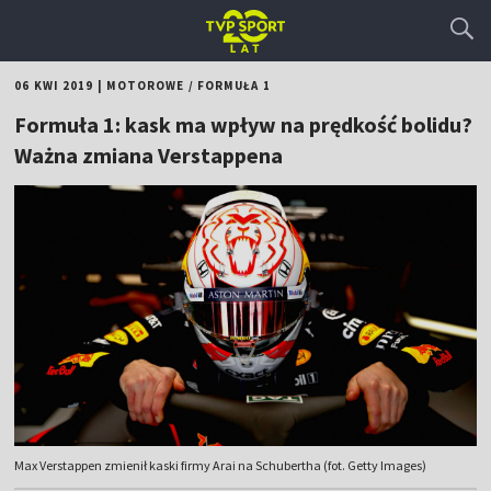
06 KWI 2019
|
MOTOROWE
/
FORMUŁA 1
Formuła 1: kask ma wpływ na prędkość bolidu?
Ważna zmiana Verstappena
Max Verstappen zmienił kaski firmy Arai na Schubertha (fot. Getty Images)