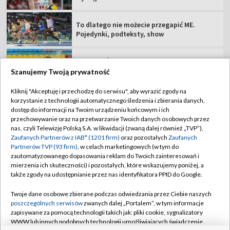
Jako pierwszy przepłynął Bałtyk. Specjalny
gość "Sportowego Wieczoru"
Argentyna się wyłamała. Oficjalne poparcie
dla Infantino
Szanujemy Twoją prywatność
Kliknij "Akceptuję i przechodzę do serwisu", aby wyrazić zgody na
korzystanie z technologii automatycznego śledzenia i zbierania danych,
TVP
dostęp do informacji na Twoim urządzeniu końcowym i ich
Abonament TVP
Regulamin TVP
przechowywanie oraz na przetwarzanie Twoich danych osobowych przez
nas, czyli Telewizję Polską S.A. w likwidacji (zwaną dalej również „TVP”),
Polityka prywatności
Sklep TVP
Zaufanych Partnerów z IAB* (1201 firm)
oraz pozostałych
Zaufanych
Partnerów TVP (93 firm)
, w celach marketingowych (w tym do
Biuro Reklamy
Moje zgody
zautomatyzowanego dopasowania reklam do Twoich zainteresowań i
mierzenia ich skuteczności) i pozostałych, które wskazujemy poniżej, a
Oferta Handlowa
Biuro reklamy
także zgody na udostępnianie przez nas identyfikatora PPID do Google.
Telegazeta ogłoszenia
Kontakt
Twoje dane osobowe zbierane podczas odwiedzania przez Ciebie naszych
Emisja w TVP
poszczególnych serwisów
zwanych dalej „Portalem”, w tym informacje
zapisywane za pomocą technologii takich jak: pliki cookie, sygnalizatory
Kanały
Rada Programowa
WWW lub innych podobnych technologii umożliwiających świadczenie