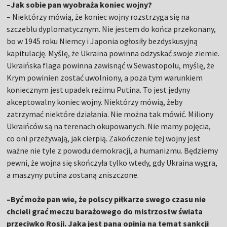
–Jak sobie pan wyobraża koniec wojny?
– Niektórzy mówią, że koniec wojny rozstrzyga się na
szczeblu dyplomatycznym. Nie jestem do końca przekonany,
bo w 1945 roku Niemcy i Japonia ogłosiły bezdyskusyjną
kapitulację. Myślę, że Ukraina powinna odzyskać swoje ziemie.
Ukraińska flaga powinna zawisnąć w Sewastopolu, myślę, że
Krym powinien zostać uwolniony, a poza tym warunkiem
koniecznym jest upadek reżimu Putina. To jest jedyny
akceptowalny koniec wojny. Niektórzy mówią, żeby
zatrzymać niektóre działania. Nie można tak mówić. Miliony
Ukraińców są na terenach okupowanych. Nie mamy pojęcia,
co oni przeżywają, jak cierpią. Zakończenie tej wojny jest
ważne nie tyle z powodu demokracji, a humanizmu. Będziemy
pewni, że wojna się skończyła tylko wtedy, gdy Ukraina wygra,
a maszyny putina zostaną zniszczone.
–Być może pan wie, że polscy piłkarze swego czasu nie
chcieli grać meczu barażowego do mistrzostw świata
przeciwko Rosji. Jaka jest pana opinia na temat sankcji