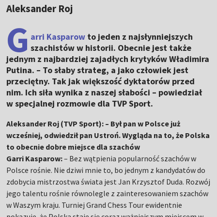
Aleksander Roj
G
arri Kasparow
to jeden z najsłynniejszych
szachistów w historii. Obecnie jest także
jednym z najbardziej zajadłych krytyków Władimira
Putina. – To słaby strateg, a jako człowiek jest
przeciętny. Tak jak większość dyktatorów przed
nim. Ich siła wynika z naszej słabości – powiedział
w specjalnej rozmowie dla TVP Sport.
Aleksander Roj (TVP Sport): – Był pan w Polsce już
wcześniej, odwiedził pan Ustroń. Wygląda na to, że Polska
to obecnie dobre miejsce dla szachów
Garri Kasparow:
– Bez wątpienia popularność szachów w
Polsce rośnie. Nie dziwi mnie to, bo jednym z kandydatów do
zdobycia mistrzostwa świata jest Jan Krzysztof Duda. Rozwój
jego talentu rośnie równolegle z zainteresowaniem szachów
w Waszym kraju. Turniej Grand Chess Tour ewidentnie
pokazuje, że Polska staje się coraz ważniejszym miejscem w