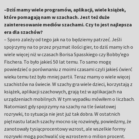
–Dziś mamy wiele programów, aplikacji, wiele książek,
które pomagają nam w szachach. Jest też duże
zainteresowanie mediów szachami. Czy to jest najlepsza
era dla szachów?
– Sporo zależy od tego jak na to będziemy patrzeć. Jeśli
spojrzymy na to przez pryzmat ilości gier, to dziś mamy ich o
wiele więcej niż w czasach Borisa Spasskiego czy Bobby’ego
Fischera. To było jakieś 50 lat temu. To samo mogę
powiedzieć o porównaniu z moimi czasami czyli jakieś ćwierć
wieku temu też było mniej partii. Teraz mamy o wiele więcej
szachistów na świecie. W szachy gra wiele dzieci, korzystają z
książek, aplikacji szachowych, grają też w aplikacjach na
urządzeniach mobilnych. W tym wypadku mówiłem o liczbach.
Natomiast gdy spojrzymy na szachy na tle światowej
rozrywki, to sytuacja nie jest już tak dobra. W ostatnich
piętnastu latach szachy mocno się rozwinęły, powiedzmy, że
zanotowały tysiącprocentowy wzrost, ale wszelkie formy
rozrywki mogą pochwalić się wzrostem o milion procent.