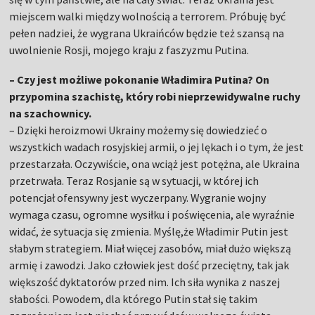
miejscem walki między wolnością a terrorem. Próbuję być
pełen nadziei, że wygrana Ukraińców będzie też szansą na
uwolnienie Rosji, mojego kraju z faszyzmu Putina.
– Czy jest możliwe pokonanie Władimira Putina? On
przypomina szachistę, który robi nieprzewidywalne ruchy
na szachownicy.
– Dzięki heroizmowi Ukrainy możemy się dowiedzieć o
wszystkich wadach rosyjskiej armii, o jej lękach i o tym, że jest
przestarzała. Oczywiście, ona wciąż jest potężna, ale Ukraina
przetrwała. Teraz Rosjanie są w sytuacji, w której ich
potencjał ofensywny jest wyczerpany. Wygranie wojny
wymaga czasu, ogromne wysiłku i poświęcenia, ale wyraźnie
widać, że sytuacja się zmienia. Myślę,że Władimir Putin jest
słabym strategiem. Miał więcej zasobów, miał dużo większą
armię i zawodzi. Jako człowiek jest dość przeciętny, tak jak
większość dyktatorów przed nim. Ich siła wynika z naszej
słabości. Powodem, dla którego Putin stał się takim