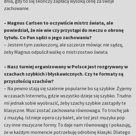
dnia, gdy to się skończy zapłacą wysoką cenę za swoje
zachowanie.
– Magnus Carlsen to oczywiście mistrz świata, ale
powiedział, że nie wie czy przystąpi do meczu o obronę
tytułu. Co Pan sądzi o jego zachowaniu?
– Jestem tym zaskoczony, ale szczerze mówiąc nie sądzę,
żeby Magnus odpuścił walkę o mistrzostwo świata.
– Nasz turniej organizowany w Polsce jest rozgrywany w
szachach szybkich i błyskawicznych. Czy te formaty są
przyszłością szachów?
– Na pewno stają się szalenie popularne bo są szybkie. Żyjemy
w czasach Internetu, gdzie wszystko dzieje się szybko. Trudno
mi jednak sobie wyobrazić, żeby szachy szybkie zastąpiły te
klasyczne. Musi zostać zachowana równowaga. To trochę jak
z muzyką. Istnieje opera czy balet, ale też jest muzyka pop
czy inne muzyczne formy. To daje nam równowagę i pokazuję,
że w każdym momencie potrzebuję odrobinę klasyki. Dlatego