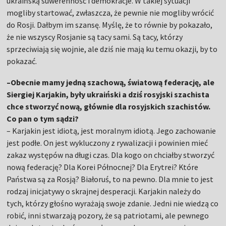
ukraińską suwerenność i demokracje. W takiej sytuacji
mogliby startować, zwłaszcza, że pewnie nie mogliby wrócić
do Rosji. Dałbym im szansę. Myślę, że to równie by pokazało,
że nie wszyscy Rosjanie są tacy sami. Są tacy, którzy
sprzeciwiają się wojnie, ale dziś nie mają ku temu okazji, by to
pokazać.
–Obecnie mamy jedną szachową, światową federację, ale
Siergiej Karjakin, były ukraiński a dziś rosyjski szachista
chce stworzyć nową, głównie dla rosyjskich szachistów.
Co pan o tym sądzi?
– Karjakin jest idiotą, jest moralnym idiotą. Jego zachowanie
jest podłe. On jest wykluczony z rywalizacji i powinien mieć
zakaz występów na długi czas. Dla kogo on chciałby stworzyć
nową federację? Dla Korei Północnej? Dla Erytrei? Które
Państwa są za Rosją? Białoruś, to na pewno. Dla mnie to jest
rodzaj inicjatywy o skrajnej desperacji. Karjakin należy do
tych, którzy głośno wyrażają swoje zdanie. Jedni nie wiedzą co
robić, inni stwarzają pozory, że są patriotami, ale pewnego