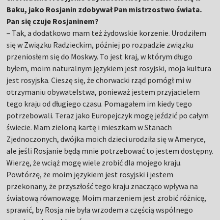
Baku, jako Rosjanin zdobywał Pan mistrzostwo świata.
Pan się czuje Rosjaninem?
– Tak, a dodatkowo mam też żydowskie korzenie. Urodziłem
się w Związku Radzieckim, później po rozpadzie związku
przeniosłem się do Moskwy. To jest kraj, w którym długo
byłem, moim naturalnym językiem jest rosyjski, moja kultura
jest rosyjska. Cieszę się, że chorwacki rząd pomógł mi w
otrzymaniu obywatelstwa, ponieważ jestem przyjacielem
tego kraju od długiego czasu. Pomagałem im kiedy tego
potrzebowali. Teraz jako Europejczyk mogę jeździć po całym
świecie. Mam zieloną kartę i mieszkam w Stanach
Zjednoczonych, dwójka moich dzieci urodziła się w Ameryce,
ale jeśli Rosjanie będą mnie potrzebować to jestem dostępny.
Wierzę, że wciąż mogę wiele zrobić dla mojego kraju.
Powtórzę, że moim językiem jest rosyjski i jestem
przekonany, że przyszłość tego kraju znacząco wpływa na
światową równowagę. Moim marzeniem jest zrobić różnicę,
sprawić, by Rosja nie była wrzodem a częścią wspólnego