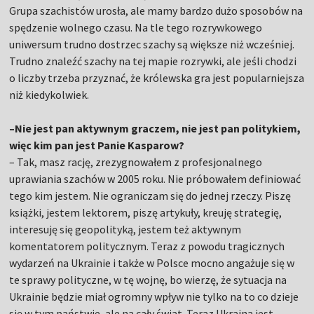
Grupa szachistów urosła, ale mamy bardzo dużo sposobów na
spędzenie wolnego czasu. Na tle tego rozrywkowego
uniwersum trudno dostrzec szachy są większe niż wcześniej.
Trudno znaleźć szachy na tej mapie rozrywki, ale jeśli chodzi
o liczby trzeba przyznać, że królewska gra jest popularniejsza
niż kiedykolwiek.
–Nie jest pan aktywnym graczem, nie jest pan politykiem,
więc kim pan jest Panie Kasparow?
– Tak, masz rację, zrezygnowałem z profesjonalnego
uprawiania szachów w 2005 roku. Nie próbowałem definiować
tego kim jestem. Nie ograniczam się do jednej rzeczy. Piszę
książki, jestem lektorem, piszę artykuły, kreuję strategię,
interesuję się geopolityką, jestem też aktywnym
komentatorem politycznym. Teraz z powodu tragicznych
wydarzeń na Ukrainie i także w Polsce mocno angażuje się w
te sprawy polityczne, w tę wojnę, bo wierzę, że sytuacja na
Ukrainie będzie miał ogromny wpływ nie tylko na to co dzieje
się w tym państwie, ale na cały świat. Teraz Ukraina jest