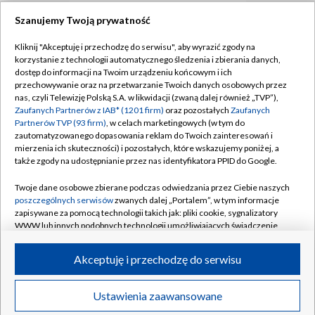
Szanujemy Twoją prywatność
TVP
Kliknij "Akceptuję i przechodzę do serwisu", aby wyrazić zgody na
korzystanie z technologii automatycznego śledzenia i zbierania danych,
Abonament TVP
Regulamin TVP
dostęp do informacji na Twoim urządzeniu końcowym i ich
Polityka prywatności
Sklep TVP
przechowywanie oraz na przetwarzanie Twoich danych osobowych przez
nas, czyli Telewizję Polską S.A. w likwidacji (zwaną dalej również „TVP”),
Biuro Reklamy
Moje zgody
Zaufanych Partnerów z IAB* (1201 firm)
oraz pozostałych
Zaufanych
Partnerów TVP (93 firm)
, w celach marketingowych (w tym do
Oferta Handlowa
Biuro reklamy
zautomatyzowanego dopasowania reklam do Twoich zainteresowań i
mierzenia ich skuteczności) i pozostałych, które wskazujemy poniżej, a
Telegazeta ogłoszenia
Kontakt
także zgody na udostępnianie przez nas identyfikatora PPID do Google.
Emisja w TVP
Twoje dane osobowe zbierane podczas odwiedzania przez Ciebie naszych
Kanały
Rada Programowa
poszczególnych serwisów
zwanych dalej „Portalem”, w tym informacje
zapisywane za pomocą technologii takich jak: pliki cookie, sygnalizatory
Ogłoszenia przetargowe
WWW lub innych podobnych technologii umożliwiających świadczenie
©2026 Telewizja Polska Spółka Akcyjna w likwidacji
dopasowanych i bezpiecznych usług, personalizację treści oraz reklam,
Akademia Telewizyjna
udostępnianie funkcji mediów społecznościowych oraz analizowanie
Akceptuję i przechodzę do serwisu
Informacje o nadawcy
ruchu w Internecie.
Centrum informacji TVP
Twoje dane osobowe zbierane podczas odwiedzania przez Ciebie
Ustawienia zaawansowane
News
Transmisje
Wideo
Więcej
poszczególnych serwisów
na Portalu, takie jak adresy IP, identyfikatory
System NOS