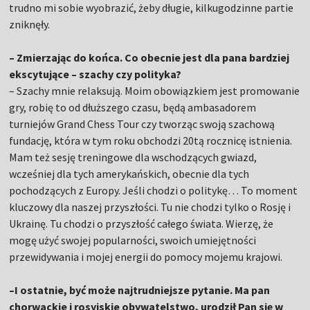
trudno mi sobie wyobrazić, żeby długie, kilkugodzinne partie
zniknęły.
– Zmierzając do końca. Co obecnie jest dla pana bardziej
ekscytujące – szachy czy polityka?
– Szachy mnie relaksują. Moim obowiązkiem jest promowanie
gry, robię to od dłuższego czasu, będą ambasadorem
turniejów Grand Chess Tour czy tworząc swoją szachową
fundację, która w tym roku obchodzi 20tą rocznicę istnienia.
Mam też sesję treningowe dla wschodzących gwiazd,
wcześniej dla tych amerykańskich, obecnie dla tych
pochodzących z Europy. Jeśli chodzi o politykę… To moment
kluczowy dla naszej przyszłości. Tu nie chodzi tylko o Rosję i
Ukrainę. Tu chodzi o przyszłość całego świata. Wierzę, że
mogę użyć swojej popularności, swoich umiejętności
przewidywania i mojej energii do pomocy mojemu krajowi.
–I ostatnie, być może najtrudniejsze pytanie. Ma pan
chorwackie i rosyjskie obywatelstwo, urodził Pan się w