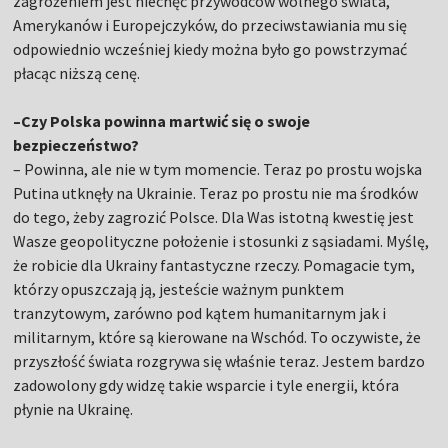
zagrożeniem jest niechęć przywódców wolnego świata,
Amerykanów i Europejczyków, do przeciwstawiania mu się
odpowiednio wcześniej kiedy można było go powstrzymać
płacąc niższą cenę.
–Czy Polska powinna martwić się o swoje
bezpieczeństwo?
– Powinna, ale nie w tym momencie. Teraz po prostu wojska
Putina utknęły na Ukrainie. Teraz po prostu nie ma środków
do tego, żeby zagrozić Polsce. Dla Was istotną kwestię jest
Wasze geopolityczne położenie i stosunki z sąsiadami. Myślę,
że robicie dla Ukrainy fantastyczne rzeczy. Pomagacie tym,
którzy opuszczają ją, jesteście ważnym punktem
tranzytowym, zarówno pod kątem humanitarnym jak i
militarnym, które są kierowane na Wschód. To oczywiste, że
przyszłość świata rozgrywa się właśnie teraz. Jestem bardzo
zadowolony gdy widzę takie wsparcie i tyle energii, która
płynie na Ukrainę.