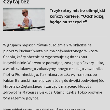
Czytaj też
Trzykrotny mistrz olimpijski
kończy karierę. "Odchodzę,
będąc na szczycie"
W grupach męskich równie dużo zmian. W składzie na
pierwszy Puchar Świata nie ma doświadczonego Wiktora
Chabla, który obecnie przygotowuje się do sezonu
indywidualnie. W czwórce podwójnej zastąpi go Cezary Litka,
a w roli szlakowego zobaczymy innego młodego zawodnika,
Piotra Płomińskiego. Ta zmiana została wymuszona, bo
Fabian Barański musiał przesiąść się do dwojki podwójnej (do
Mirosława Ziętarskiego) i zastąpić mającego kłopoty
zdrowotne Mateusza Biskupa. Olimpijczyk z Tokio popłynie
tym razem w jedynce.
Nowy skład także w męskiej czwórce bez sternika.