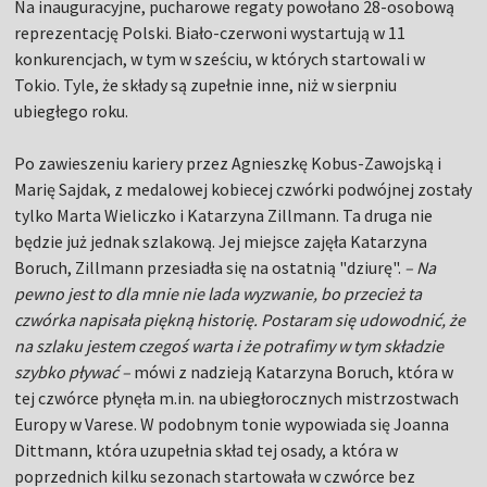
Na inauguracyjne, pucharowe regaty powołano 28-osobową
reprezentację Polski. Biało-czerwoni wystartują w 11
konkurencjach, w tym w sześciu, w których startowali w
Tokio. Tyle, że składy są zupełnie inne, niż w sierpniu
ubiegłego roku.
Po zawieszeniu kariery przez Agnieszkę Kobus-Zawojską i
Marię Sajdak, z medalowej kobiecej czwórki podwójnej zostały
tylko Marta Wieliczko i Katarzyna Zillmann. Ta druga nie
będzie już jednak szlakową. Jej miejsce zajęła Katarzyna
Boruch, Zillmann przesiadła się na ostatnią "dziurę".
– Na
pewno jest to dla mnie nie lada wyzwanie, bo przecież ta
czwórka napisała piękną historię. Postaram się udowodnić, że
na szlaku jestem czegoś warta i że potrafimy w tym składzie
szybko pływać –
mówi z nadzieją Katarzyna Boruch, która w
tej czwórce płynęła m.in. na ubiegłorocznych mistrzostwach
Europy w Varese. W podobnym tonie wypowiada się Joanna
Dittmann, która uzupełnia skład tej osady, a która w
poprzednich kilku sezonach startowała w czwórce bez