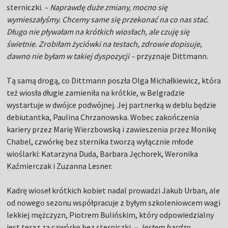
sterniczki.
– Naprawdę duże zmiany, mocno się
wymieszałyśmy. Chcemy same się przekonać na co nas stać.
Długo nie pływałam na krótkich wiosłach, ale czuję się
świetnie. Zrobiłam życiówki na testach, zdrowie dopisuje,
dawno nie byłam w takiej dyspozycji –
przyznaje Dittmann.
Tą samą drogą, co Dittmann poszła Olga Michałkiewicz, która
też wiosła długie zamieniła na krótkie, w Belgradzie
wystartuje w dwójce podwójnej. Jej partnerką w deblu będzie
debiutantka, Paulina Chrzanowska. Wobec zakończenia
kariery przez Marię Wierzbowską i zawieszenia przez Monikę
Chabel, czwórkę bez sternika tworzą wyłącznie młode
wioślarki: Katarzyna Duda, Barbara Jęchorek, Weronika
Kaźmierczak i Zuzanna Lesner.
Kadrę wioseł krótkich kobiet nadal prowadzi Jakub Urban, ale
od nowego sezonu współpracuje z byłym szkoleniowcem wagi
lekkiej mężczyzn, Piotrem Bulińskim, który odpowiedzialny
jest teraz za czwórkę bez sterniczki.
– Jestem bardzo