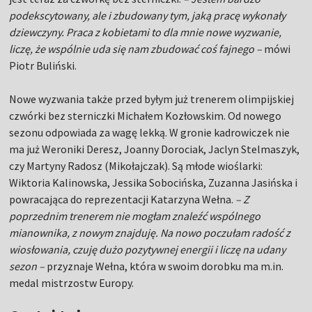
podekscytowany, ale i zbudowany tym, jaką pracę wykonały
dziewczyny. Praca z kobietami to dla mnie nowe wyzwanie,
liczę, że wspólnie uda się nam zbudować coś fajnego –
mówi
Piotr Buliński.
Nowe wyzwania także przed byłym już trenerem olimpijskiej
czwórki bez sterniczki Michałem Kozłowskim. Od nowego
sezonu odpowiada za wagę lekką. W gronie kadrowiczek nie
ma już Weroniki Deresz, Joanny Dorociak, Jaclyn Stelmaszyk,
czy Martyny Radosz (Mikołajczak). Są młode wioślarki:
Wiktoria Kalinowska, Jessika Sobocińska, Zuzanna Jasińska i
powracająca do reprezentacji Katarzyna Wełna.
– Z
poprzednim trenerem nie mogłam znaleźć wspólnego
mianownika, z nowym znajduję. Na nowo poczułam radość z
wiosłowania, czuję dużo pozytywnej energii i liczę na udany
sezon –
przyznaje Wełna, która w swoim dorobku ma m.in.
medal mistrzostw Europy.