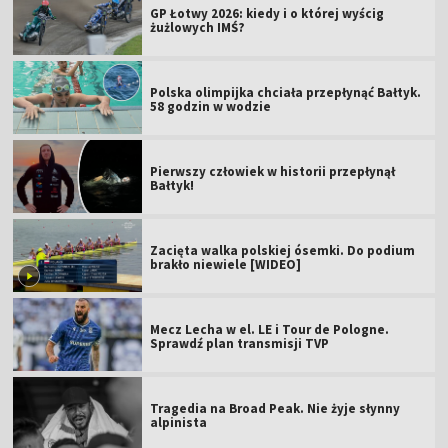
GP Łotwy 2026: kiedy i o której wyścig
żużlowych IMŚ?
Polska olimpijka chciała przepłynąć Bałtyk.
58 godzin w wodzie
Pierwszy człowiek w historii przepłynął
Bałtyk!
Zacięta walka polskiej ósemki. Do podium
brakło niewiele [WIDEO]
Mecz Lecha w el. LE i Tour de Pologne.
Sprawdź plan transmisji TVP
Tragedia na Broad Peak. Nie żyje słynny
alpinista