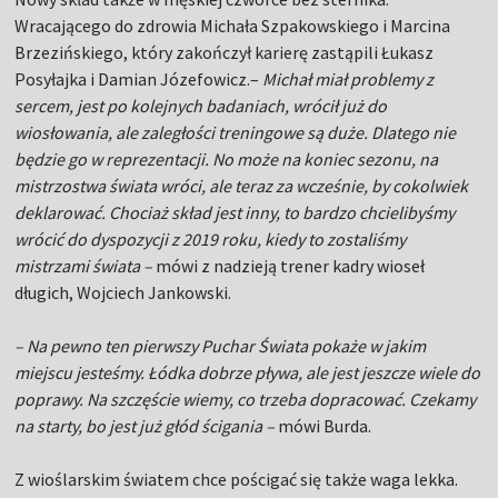
Wracającego do zdrowia Michała Szpakowskiego i Marcina
Brzezińskiego, który zakończył karierę zastąpili Łukasz
Posyłajka i Damian Józefowicz.–
Michał miał problemy z
sercem, jest po kolejnych badaniach, wrócił już do
wiosłowania, ale zaległości treningowe są duże. Dlatego nie
będzie go w reprezentacji. No może na koniec sezonu, na
mistrzostwa świata wróci, ale teraz za wcześnie, by cokolwiek
deklarować. Chociaż skład jest inny, to bardzo chcielibyśmy
wrócić do dyspozycji z 2019 roku, kiedy to zostaliśmy
mistrzami świata –
mówi z nadzieją trener kadry wioseł
długich, Wojciech Jankowski.
– Na pewno ten pierwszy Puchar Świata pokaże w jakim
miejscu jesteśmy. Łódka dobrze pływa, ale jest jeszcze wiele do
poprawy. Na szczęście wiemy, co trzeba dopracować. Czekamy
na starty, bo jest już głód ścigania –
mówi Burda.
Z wioślarskim światem chce pościgać się także waga lekka.