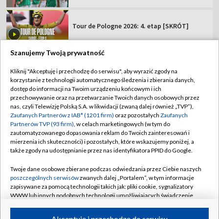
Tour de Pologne 2026: 4. etap [SKRÓT]
Szanujemy Twoją prywatność
Kliknij "Akceptuję i przechodzę do serwisu", aby wyrazić zgody na
korzystanie z technologii automatycznego śledzenia i zbierania danych,
TVP
dostęp do informacji na Twoim urządzeniu końcowym i ich
Abonament TVP
Regulamin TVP
przechowywanie oraz na przetwarzanie Twoich danych osobowych przez
nas, czyli Telewizję Polską S.A. w likwidacji (zwaną dalej również „TVP”),
Polityka prywatności
Sklep TVP
Zaufanych Partnerów z IAB* (1201 firm)
oraz pozostałych
Zaufanych
Partnerów TVP (93 firm)
, w celach marketingowych (w tym do
Biuro Reklamy
Moje zgody
zautomatyzowanego dopasowania reklam do Twoich zainteresowań i
mierzenia ich skuteczności) i pozostałych, które wskazujemy poniżej, a
Oferta Handlowa
Biuro reklamy
także zgody na udostępnianie przez nas identyfikatora PPID do Google.
Telegazeta ogłoszenia
Kontakt
Twoje dane osobowe zbierane podczas odwiedzania przez Ciebie naszych
Emisja w TVP
poszczególnych serwisów
zwanych dalej „Portalem”, w tym informacje
zapisywane za pomocą technologii takich jak: pliki cookie, sygnalizatory
Kanały
Rada Programowa
WWW lub innych podobnych technologii umożliwiających świadczenie
dopasowanych i bezpiecznych usług, personalizację treści oraz reklam,
Ogłoszenia przetargowe
udostępnianie funkcji mediów społecznościowych oraz analizowanie
©2026 Telewizja Polska Spółka Akcyjna w likwidacji
Akceptuję i przechodzę do serwisu