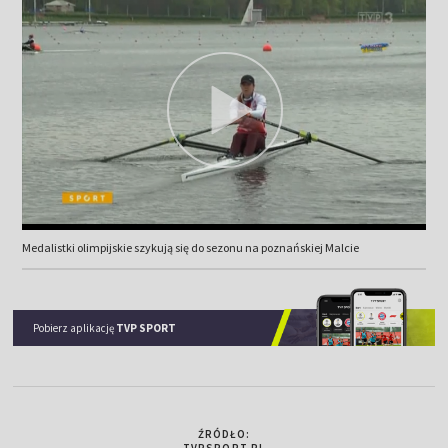
Medalistki olimpijskie szykują się do sezonu na poznańskiej Malcie
Pobierz aplikację
TVP SPORT
ŹRÓDŁO:
TVPSPORT.PL