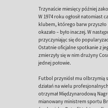
Trzynaście miesięcy później zak
W 1974 roku ogłosił natomiast ca
klubem, którego barw przyszło m
okazało – było inaczej. W następ
przyczyniając się do popularyza
Ostatnie oficjalne spotkanie z j
zmierzyły się w nim drużyny Cos
jednej połowie.
Futbol przyniósł mu olbrzymią s
działań na wielu profesjonalnyc
otrzymał Międzynarodową Nagrod
mianowany ministrem sportu Braz