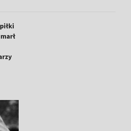
piłki
zmarł
arzy