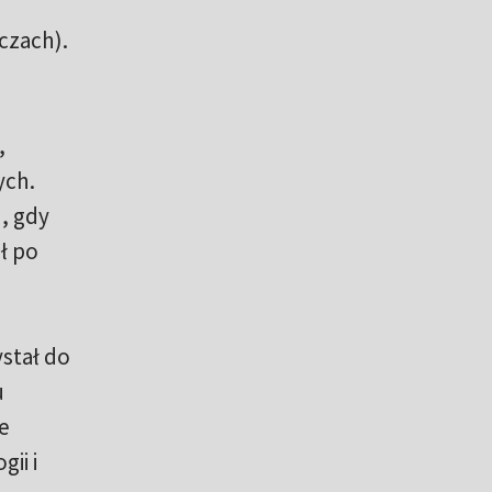
czach).
,
ych.
u, gdy
ł po
stał do
u
e
ii i