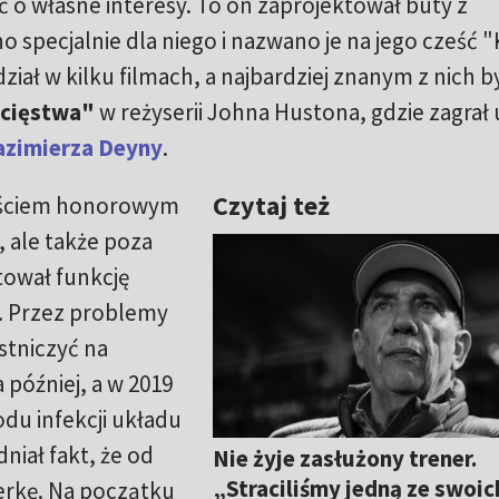
ć o własne interesy. To on zaprojektował buty z
 specjalnie dla niego i nazwano je na jego cześć "
iał w kilku filmach, a najbardziej znanym z nich b
ycięstwa"
w reżyserii Johna Hustona, gdzie zagrał
azimierza Deyny
.
Czytaj też
gościem honorowym
, ale także poza
tował funkcję
. Przez problemy
stniczyć na
 później, a w 2019
du infekcji układu
iał fakt, że od
Nie żyje zasłużony trener.
„Straciliśmy jedną ze swoic
nerkę. Na początku