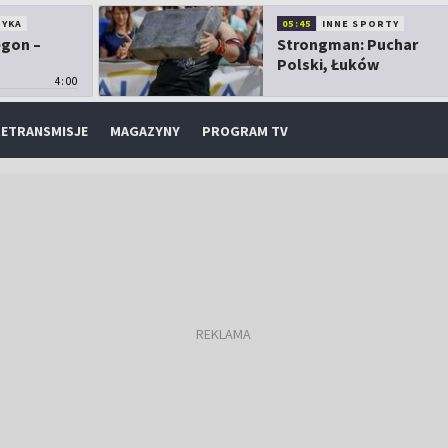
TYKA
05:45
INNE SPORTY
egon –
Strongman: Puchar
Polski, Łuków
4:00
ETRANSMISJE
MAGAZYNY
PROGRAM TV