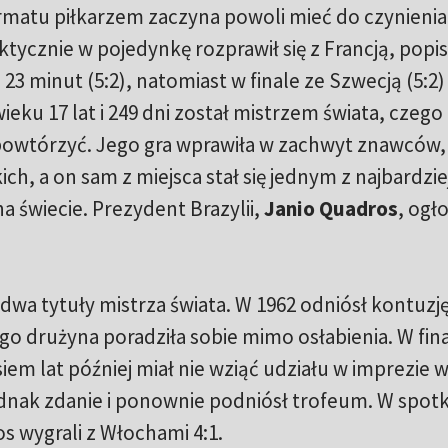
ormatu piłkarzem zaczyna powoli mieć do czynienia
ktycznie w pojedynkę rozprawił się z Francją, popis
23 minut (5:2), natomiast w finale ze Szwecją (5:2)
eku 17 lat i 249 dni został mistrzem świata, czego 
ł powtórzyć. Jego gra wprawiła w zachwyt znawców,
ch, a on sam z miejsca stał się jednym z najbardzie
świecie. Prezydent Brazylii,
Janio Quadros
, ogło
dwa tytuły mistrza świata. W 1962 odniósł kontuzję
o drużyna poradziła sobie mimo osłabienia. W fin
iem lat później miał nie wziąć udziału w imprezie 
dnak zdanie i ponownie podniósł trofeum. W spotk
s wygrali z Włochami 4:1.