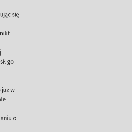
ując się
nikt
j
sił go
 już w
ale
w
aniu o