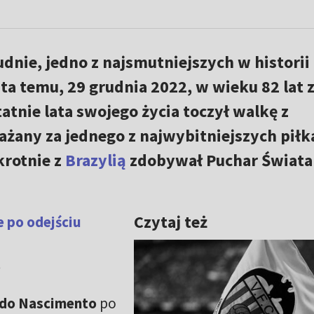
nie, jedno z najsmutniejszych w historii 
ta temu, 29 grudnia 2022, w wieku 82 lat 
tatnie lata swojego życia toczył walkę z
żany za jednego z najwybitniejszych piłk
krotnie z
Brazylią
zdobywał Puchar Świata
Czytaj też
 po odejściu
o
 do Nascimento
po