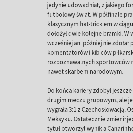
jedynie udowadniał, z jakiego f
futbolowy świat. W półfinale pra
klasycznym hat-trickiem w ciągu 
dołożył dwie kolejne bramki. W wi
wcześniej ani później nie zdoła
komentatorów i kibiców piłkarski
rozpoznawalnych sportowców na 
nawet skarbem narodowym.
Do końca kariery zdobył jeszcze 
drugim meczu grupowym, ale jeg
wygrała 3:1 z Czechosłowacją. Os
Meksyku. Ostatecznie zmienił je
tytuł otworzył wynik a Canarinho