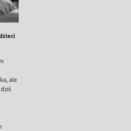
e
 dzieci
ym
ka, ale
 dziś
h