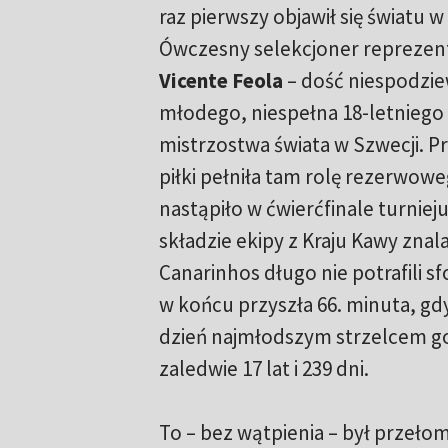
raz pierwszy objawił się światu w
Ówczesny selekcjoner reprezentac
Vicente Feola
– dość niespodzie
młodego, niespełna 18-letniego
mistrzostwa świata w Szwecji. P
piłki pełniła tam rolę rezerwow
nastąpiło w ćwierćfinale turnieju
składzie ekipy z Kraju Kawy znal
Canarinhos długo nie potrafili s
w końcu przyszła 66. minuta, gd
dzień najmłodszym strzelcem go
zaledwie 17 lat i 239 dni.
To – bez wątpienia – był przeło