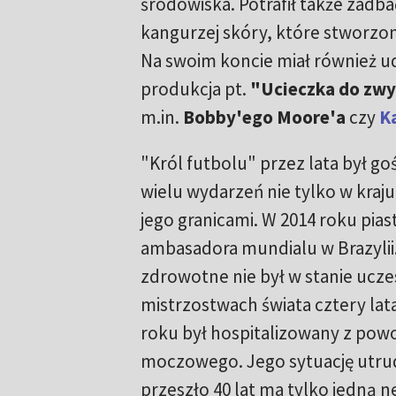
środowiska. Potrafił także zadba
kangurzej skóry, które stworzono
Na swoim koncie miał również udz
produkcja pt.
"Ucieczka do zw
m.in.
Bobby'ego Moore'a
czy
K
"Król futbolu" przez lata był 
wielu wydarzeń nie tylko w kraju
jego granicami. W 2014 roku pias
ambasadora mundialu w Brazylii
zdrowotne nie był w stanie ucze
mistrzostwach świata cztery lata
roku był hospitalizowany z powo
moczowego. Jego sytuację utrudn
przeszło 40 lat ma tylko jedną 