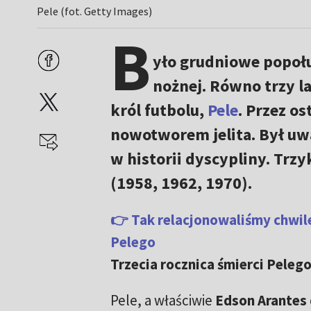
Pele (fot. Getty Images)
B
yło grudniowe popołud
nożnej. Równo trzy la
król futbolu,
Pele
. Przez os
nowotworem jelita. Był uwa
w historii dyscypliny. Trzy
(1958, 1962, 1970).
👉 Tak relacjonowaliśmy chwile
Pelego
Trzecia rocznica śmierci Peleg
Pele, a właściwie
Edson Arantes