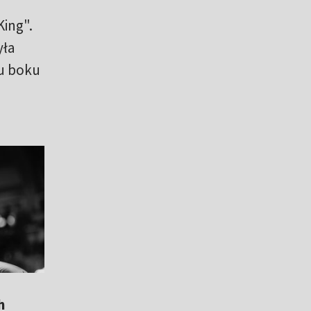
King".
yła
 u boku
h