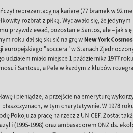
ończył reprezentacyjną karierę (77 bramek w 92 me
łkowity rozbrat z piłką. Wydawało się, że jedynym
u przywdziewać, pozostanie Santos, ale – jak się
nym roku dał się skusić na grę w
New York Cosmos
cji europejskiego "soccera" w Stanach Zjednoczon
ego udziałem miało miejsce 1 października 1977 rok
mosu i Santosu, a Pele w każdym z klubów rozegra
ławę i pieniądze, a przejście na emeryturę wykorzy
h płaszczyznach, w tym charytatywnie. W 1978 rok
ę Pokoju za pracę na rzecz z UNICEF. Został takż
ylii (1995-1998) oraz ambasadorem ONZ ds. ekolog