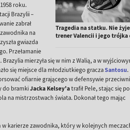
 1958 roku.
ji Brazylii –
wanie zabrał
Tragedia na statku. Nie żyj
 zawodnika na
trener Valencii i jego trójka
rzyszła gwiazda
ego. Przełamanie
. Brazylia mierzyła się w nim z Walią, a w wyjściow
azło się miejsce dla młodziutkiego gracza
Santosu
.
forsować ofiarnie grającego w defensywie przeciwni
y do bramki
Jacka Kelsey'a
trafił Pele, stając się po
la na mistrzostwach świata. Dokonał tego mając
m w karierze zawodnika, który w kolejnych meczac