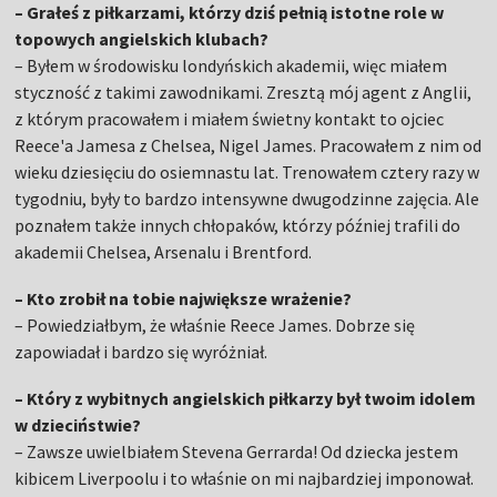
– Grałeś z piłkarzami, którzy dziś pełnią istotne role w
topowych angielskich klubach?
– Byłem w środowisku londyńskich akademii, więc miałem
styczność z takimi zawodnikami. Zresztą mój agent z Anglii,
z którym pracowałem i miałem świetny kontakt to ojciec
Reece'a Jamesa z Chelsea, Nigel James. Pracowałem z nim od
wieku dziesięciu do osiemnastu lat. Trenowałem cztery razy w
tygodniu, były to bardzo intensywne dwugodzinne zajęcia. Ale
poznałem także innych chłopaków, którzy później trafili do
akademii Chelsea, Arsenalu i Brentford.
– Kto zrobił na tobie największe wrażenie?
– Powiedziałbym, że właśnie Reece James. Dobrze się
zapowiadał i bardzo się wyróżniał.
– Który z wybitnych angielskich piłkarzy był twoim idolem
w dzieciństwie?
– Zawsze uwielbiałem Stevena Gerrarda! Od dziecka jestem
kibicem Liverpoolu i to właśnie on mi najbardziej imponował.