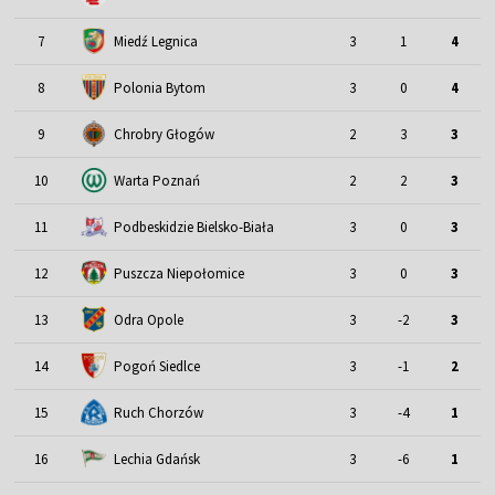
7
Miedź Legnica
3
1
4
8
Polonia Bytom
3
0
4
9
Chrobry Głogów
2
3
3
10
Warta Poznań
2
2
3
11
Podbeskidzie Bielsko-Biała
3
0
3
12
Puszcza Niepołomice
3
0
3
13
Odra Opole
3
-2
3
14
Pogoń Siedlce
3
-1
2
15
Ruch Chorzów
3
-4
1
16
Lechia Gdańsk
3
-6
1