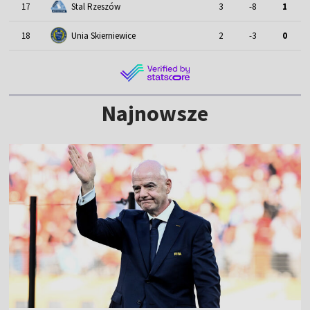
17
Stal Rzeszów
3
-8
1
18
Unia Skierniewice
2
-3
0
Najnowsze