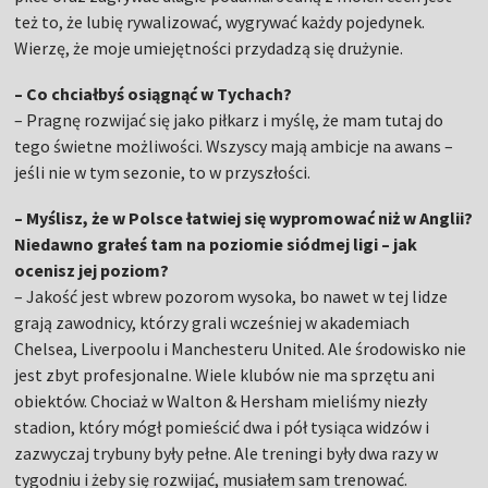
też to, że lubię rywalizować, wygrywać każdy pojedynek.
Wierzę, że moje umiejętności przydadzą się drużynie.
– Co chciałbyś osiągnąć w Tychach?
– Pragnę rozwijać się jako piłkarz i myślę, że mam tutaj do
tego świetne możliwości. Wszyscy mają ambicje na awans –
jeśli nie w tym sezonie, to w przyszłości.
– Myślisz, że w Polsce łatwiej się wypromować niż w Anglii?
Niedawno grałeś tam na poziomie siódmej ligi – jak
ocenisz jej poziom?
– Jakość jest wbrew pozorom wysoka, bo nawet w tej lidze
grają zawodnicy, którzy grali wcześniej w akademiach
Chelsea, Liverpoolu i Manchesteru United. Ale środowisko nie
jest zbyt profesjonalne. Wiele klubów nie ma sprzętu ani
obiektów. Chociaż w Walton & Hersham mieliśmy niezły
stadion, który mógł pomieścić dwa i pół tysiąca widzów i
zazwyczaj trybuny były pełne. Ale treningi były dwa razy w
tygodniu i żeby się rozwijać, musiałem sam trenować.