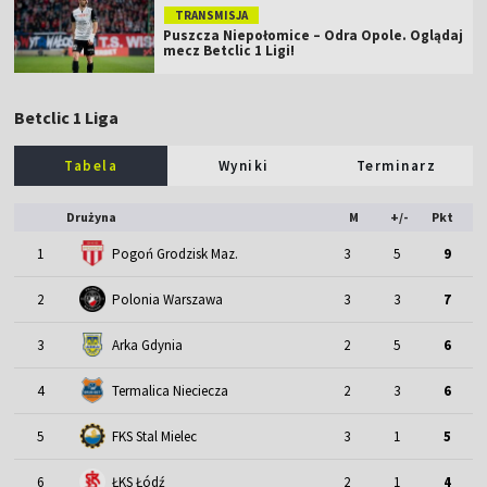
TRANSMISJA
Puszcza Niepołomice – Odra Opole. Oglądaj
mecz Betclic 1 Ligi!
Betclic 1 Liga
Tabela
Wyniki
Terminarz
Drużyna
M
+/-
Pkt
1
Pogoń Grodzisk Maz.
3
5
9
2
Polonia Warszawa
3
3
7
3
Arka Gdynia
2
5
6
4
Termalica Nieciecza
2
3
6
5
FKS Stal Mielec
3
1
5
6
ŁKS Łódź
2
1
4