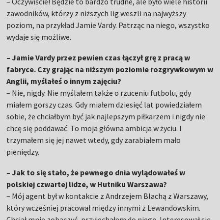
– Oczywiście! Będzie to bardzo trudne, ale było wiele historii
zawodników, którzy z niższych lig weszli na najwyższy
poziom, na przykład Jamie Vardy. Patrząc na niego, wszystko
wydaje się możliwe.
– Jamie Vardy przez pewien czas łączył grę z pracą w
fabryce. Czy grając na niższym poziomie rozgrywkowym w
Anglii, myślałeś o innym zajęciu?
– Nie, nigdy. Nie myślałem także o rzuceniu futbolu, gdy
miałem gorszy czas. Gdy miałem dziesięć lat powiedziałem
sobie, że chciałbym być jak najlepszym piłkarzem i nigdy nie
chcę się poddawać. To moja główna ambicja w życiu. I
trzymałem się jej nawet wtedy, gdy zarabiałem mało
pieniędzy.
– Jak to się stało, że pewnego dnia wylądowałeś w
polskiej czwartej lidze, w Hutniku Warszawa?
– Mój agent był w kontakcie z Andrzejem Blachą z Warszawy,
który wcześniej pracował między innymi z Lewandowskim.
Chciał mnie zobaczyć, przyjechałem do niego. Interesował się