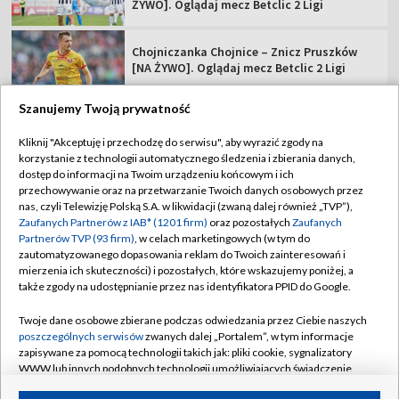
ŻYWO]. Oglądaj mecz Betclic 2 Ligi
Chojniczanka Chojnice – Znicz Pruszków
[NA ŻYWO]. Oglądaj mecz Betclic 2 Ligi
Szanujemy Twoją prywatność
Kliknij "Akceptuję i przechodzę do serwisu", aby wyrazić zgody na
korzystanie z technologii automatycznego śledzenia i zbierania danych,
TVP
dostęp do informacji na Twoim urządzeniu końcowym i ich
Abonament TVP
Regulamin TVP
przechowywanie oraz na przetwarzanie Twoich danych osobowych przez
nas, czyli Telewizję Polską S.A. w likwidacji (zwaną dalej również „TVP”),
Polityka prywatności
Sklep TVP
Zaufanych Partnerów z IAB* (1201 firm)
oraz pozostałych
Zaufanych
Partnerów TVP (93 firm)
, w celach marketingowych (w tym do
Biuro Reklamy
Moje zgody
zautomatyzowanego dopasowania reklam do Twoich zainteresowań i
mierzenia ich skuteczności) i pozostałych, które wskazujemy poniżej, a
Oferta Handlowa
Biuro reklamy
także zgody na udostępnianie przez nas identyfikatora PPID do Google.
Telegazeta ogłoszenia
Kontakt
Twoje dane osobowe zbierane podczas odwiedzania przez Ciebie naszych
Emisja w TVP
poszczególnych serwisów
zwanych dalej „Portalem”, w tym informacje
zapisywane za pomocą technologii takich jak: pliki cookie, sygnalizatory
Kanały
Rada Programowa
WWW lub innych podobnych technologii umożliwiających świadczenie
dopasowanych i bezpiecznych usług, personalizację treści oraz reklam,
Ogłoszenia przetargowe