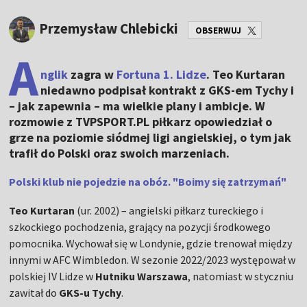
Przemysław Chlebicki
OBSERWUJ
A
nglik
zagra w
Fortuna 1. Lidze
. Teo Kurtaran
niedawno podpisał kontrakt z GKS-em Tychy i
– jak zapewnia – ma wielkie plany i ambicje. W
rozmowie z TVPSPORT.PL piłkarz opowiedział o
grze na poziomie siódmej ligi angielskiej, o tym jak
trafił do Polski oraz swoich marzeniach.
Polski klub nie pojedzie na obóz. "Boimy się zatrzymań"
Teo Kurtaran
(ur. 2002) – angielski piłkarz tureckiego i
szkockiego pochodzenia, grający na pozycji środkowego
pomocnika. Wychował się w Londynie, gdzie trenował między
innymi w AFC Wimbledon. W sezonie 2022/2023 występował w
polskiej IV Lidze w
Hutniku Warszawa
, natomiast w styczniu
zawitał do
GKS-u Tychy
.