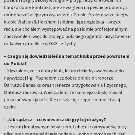
bardzo dobry kontrakt, ale ze względu na pewne problemy z
moim wcześniejszym wyjazdem z Polski. Grałem wcześniej w
klubie Walton & Hersham (siódma liga angielska – przyp.
red.), ale chciałem występować na poziomie profesjonalnym.
Zadzwoniłem więc do mojego polskiego agenta i usłyszałem o
ciekawym projekcie w GKS-ie Tychy.
– Czego się dowiedziałeś na temat klubu przed powrotem
do Polski?
– Słyszałem, że to dobry klub, który chciałby awansować do
najwyższej ligi. Poznałem też dobre opinie o trenerze
Dariuszu Banasiku oraz trenerze przygotowania fizycznego,
Mateuszu Surowcu. Wiedziałem, że na miejscu będę musiał
pokazać swoją jakość. Ale cieszę się z tego, co mnie tutaj
czeka.
– Jak sądzisz – co wniesiesz do gry tej drużyny?
– Jestem kreatywnym piłkarzem. Lubię utrzymywać się przy
piłce oraz zagrywać długie podania. Jedną z moich cech jest