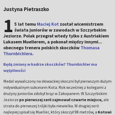
Justyna Pietraszko
1
5 lat temu
Maciej Kot
został wicemistrzem
świata juniorów w zawodach w Szczyrbskim
Jeziorze. Polak przegrał wtedy tylko z Austriakiem
Lukasem Muellerem, a pokonał między innymi...
obecnego trenera polskich skoczków
Thomasa
Thurnbichlera
.
Będą zmiany w kadrze skoczków? Thurnbichler ma
wątpliwości
Medal wywalczony na słowackiej skoczni był pierwszym dużym
indywidualnym sukcesem Kota. Rok wcześniej z kolegami z
drużyny juniorów zdobył brąz w Zakopanem. W Szczyrbskim
Jeziorze
po pierwszej serii zajmował czwarte miejsce,
ale
strata do pierwszej trójki była niewielka. W drugiej serii
najlepiej spisał się Mueller, który skoczył 98 metrów, a
Kotowi