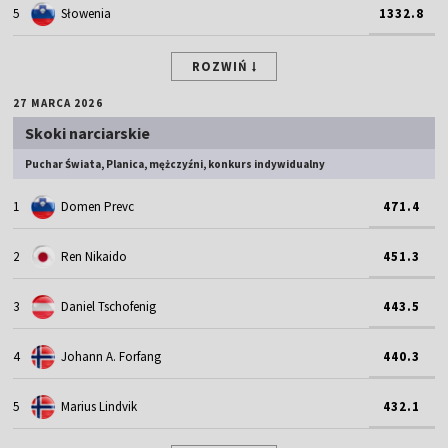
5
Słowenia
1332.8
ROZWIŃ
27 MARCA 2026
Skoki narciarskie
Puchar Świata, Planica, mężczyźni, konkurs indywidualny
1
Domen Prevc
471.4
2
Ren Nikaido
451.3
3
Daniel Tschofenig
443.5
4
Johann A. Forfang
440.3
5
Marius Lindvik
432.1