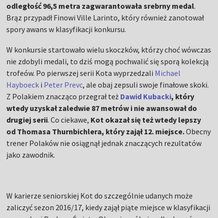
odległość 96,5 metra zagwarantowała srebrny medal
.
Brąz przypadł Finowi Ville Larinto, który również zanotował
spory awans w klasyfikacji konkursu.
W konkursie startowało wielu skoczków, którzy choć wówczas
nie zdobyli medali, to dziś mogą pochwalić się sporą kolekcją
trofeów. Po pierwszej serii Kota wyprzedzali
Michael
Hayboeck
i
Peter Prevc
, ale obaj zepsuli swoje finałowe skoki.
Z Polakiem znacząco przegrał też
Dawid Kubacki
, który
wtedy uzyskał zaledwie 87 metrów i nie awansował do
drugiej serii
. Co ciekawe,
Kot okazał się też wtedy lepszy
od Thomasa Thurnbichlera, który zajął 12. miejsce.
Obecny
trener Polaków nie osiągnął jednak znaczących rezultatów
jako zawodnik.
W karierze seniorskiej Kot do szczególnie udanych może
zaliczyć sezon 2016/17, kiedy zajął piąte miejsce w klasyfikacji