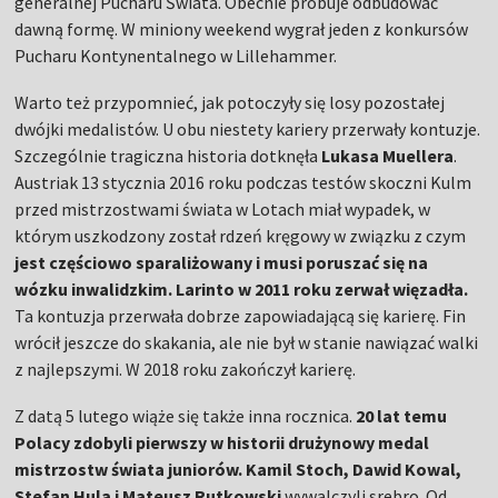
generalnej Pucharu Świata. Obecnie próbuje odbudować
dawną formę. W miniony weekend wygrał jeden z konkursów
Pucharu Kontynentalnego w Lillehammer.
Warto też przypomnieć, jak potoczyły się losy pozostałej
dwójki medalistów. U obu niestety kariery przerwały kontuzje.
Szczególnie tragiczna historia dotknęła
Lukasa Muellera
.
Austriak 13 stycznia 2016 roku podczas testów skoczni Kulm
przed mistrzostwami świata w Lotach miał wypadek, w
którym uszkodzony został rdzeń kręgowy w związku z czym
jest częściowo sparaliżowany i musi poruszać się na
wózku inwalidzkim.
Larinto w 2011 roku zerwał więzadła.
Ta kontuzja przerwała dobrze zapowiadającą się karierę. Fin
wrócił jeszcze do skakania, ale nie był w stanie nawiązać walki
z najlepszymi. W 2018 roku zakończył karierę.
Z datą 5 lutego wiąże się także inna rocznica.
20 lat temu
Polacy zdobyli pierwszy w historii drużynowy medal
mistrzostw świata juniorów. Kamil Stoch, Dawid Kowal,
Stefan Hula i Mateusz Rutkowski
wywalczyli srebro. Od