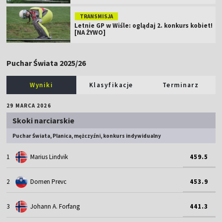
TRANSMISJA
Letnie GP w Wiśle: oglądaj 2. konkurs kobiet!
[NA ŻYWO]
Puchar Świata 2025/26
Wyniki
Klasyfikacje
Terminarz
29 MARCA 2026
Skoki narciarskie
Puchar Świata, Planica, mężczyźni, konkurs indywidualny
1
Marius Lindvik
459.5
2
Domen Prevc
453.9
3
Johann A. Forfang
441.3