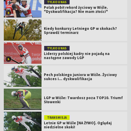
TYLKO U NAS
Polak pobił rekord życiowy w Wiśle.
"Dyskwalifikacja? Nie mam złości"
Kiedy konkursy Letniego GP w skokach?
Sprawdź terminarz
TYLKO U NAS
Liderzy polskiej kadry nie pojadą na
następne zawody LGP
Pech polskiego juniora w Wiśle. Życiowy
sukces i... dyskwalifikacja
LGP w Wiśle: Twardosz poza TOP10. Triumf
Słowenki
TRANSMISJA
Letnie GP w Wiśle [NA ŻYWO]. Oglądaj
niedzielne skoki!