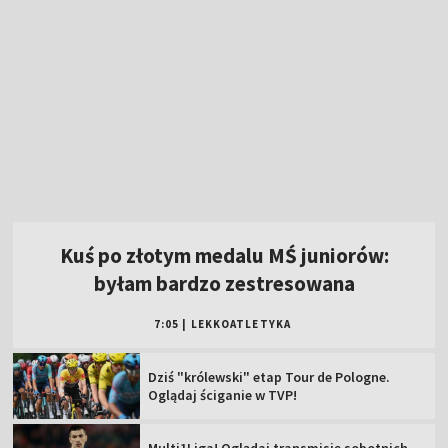
Kuś po złotym medalu MŚ juniorów:
byłam bardzo zestresowana
7:05
|
LEKKOATLETYKA
Dziś "królewski" etap Tour de Pologne.
Oglądaj ściganie w TVP!
Multi1Liga! Oglądaj transmisję sobotnich
meczów 3. kolejki!
Pełnosprawni (08.08.2026)
Zawisza Bydgoszcz – Resovia [NA ŻYWO].
Oglądaj mecz Betclic 2 Ligi