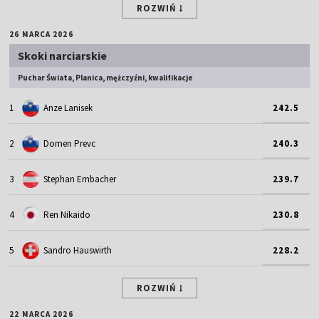
ROZWIŃ
26 MARCA 2026
Skoki narciarskie
Puchar Świata, Planica, mężczyźni, kwalifikacje
1
Anze Lanisek
242.5
2
Domen Prevc
240.3
3
Stephan Embacher
239.7
4
Ren Nikaido
230.8
5
Sandro Hauswirth
228.2
ROZWIŃ
22 MARCA 2026