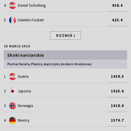
4
Daniel Tschofenig
438.4
5
Valentin Foubert
425.4
ROZWIŃ
28 MARCA 2026
Skoki narciarskie
Puchar Świata, Planica, mężczyźni, konkurs drużynowy
1
Austria
1439.5
2
Japonia
1425.6
3
Norwegia
1418.0
4
Niemcy
1374.7