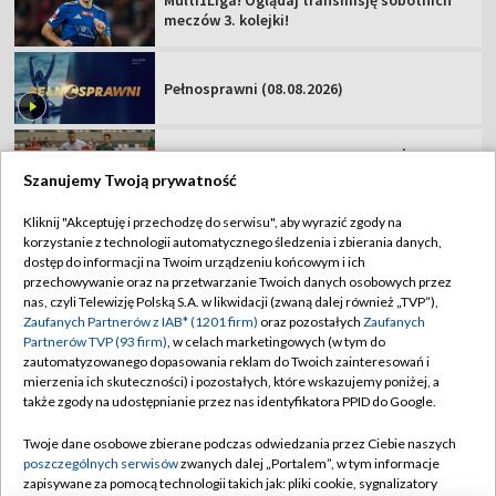
Podhale Nowy Targ – Hutnik Kraków [NA
ŻYWO]. Oglądaj mecz Betclic 2 Ligi
Miedź Legnica – Pogoń Grodzisk
Mazowiecki. Oglądaj mecz Betclic 1 Ligi!
Szanujemy Twoją prywatność
Kliknij "Akceptuję i przechodzę do serwisu", aby wyrazić zgody na
korzystanie z technologii automatycznego śledzenia i zbierania danych,
TVP
dostęp do informacji na Twoim urządzeniu końcowym i ich
Abonament TVP
Regulamin TVP
przechowywanie oraz na przetwarzanie Twoich danych osobowych przez
nas, czyli Telewizję Polską S.A. w likwidacji (zwaną dalej również „TVP”),
Polityka prywatności
Sklep TVP
Zaufanych Partnerów z IAB* (1201 firm)
oraz pozostałych
Zaufanych
Partnerów TVP (93 firm)
, w celach marketingowych (w tym do
Biuro Reklamy
Moje zgody
zautomatyzowanego dopasowania reklam do Twoich zainteresowań i
mierzenia ich skuteczności) i pozostałych, które wskazujemy poniżej, a
Oferta Handlowa
Biuro reklamy
także zgody na udostępnianie przez nas identyfikatora PPID do Google.
Telegazeta ogłoszenia
Kontakt
Twoje dane osobowe zbierane podczas odwiedzania przez Ciebie naszych
Emisja w TVP
poszczególnych serwisów
zwanych dalej „Portalem”, w tym informacje
zapisywane za pomocą technologii takich jak: pliki cookie, sygnalizatory
Kanały
Rada Programowa