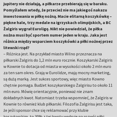
jupitery nie działają, a piłkarze przebierają się w baraku.
Pomyślałem wtedy, że przecież nie ma jakiegoś nakazu
inwestowania w piłkę nożną. Macie elitarną koszykówkę –
piękne hale, trzy medale na igrzyskach olimpijskich, a BC
Żalgiris wygrał Euroligę. Nikt nie powiedział, że piłka
nożna musi być sportem numer jeden w kraju. Jaka jest
różnica między wsparciem koszykówki a piłki nożnej przez
litewski rząd?
– Różnica jest. Na przykład miasto Wilno przeznacza na
piłkarski Żalgiris do 1,2 mln euro rocznie. Koszykarski Żalgiris
w Kownie to dotacja od miasta w wysokości około 2 mln euro
za ten sam okres. Grają w Eurolidze, mają mocny marketing,
są dużą marką. Jest sukces sportowy, więc miasto Kowno
chętnie pomaga. Budżet koszykarskiego Żalgirisu to około 11
mln euro. Mówię orientacyjnie, ponieważ nie znam
dokładnych kwot. Natomiast trzeba wspomnieć, że Żalgiris w
Kownie to również klub piłkarski. Filozofia Żalgirisu jest taka,
że jeśli sponsor chce się reklamować przy klubie
koszykarskim, to 30% z tej kwoty wędruje na rozwój piłki