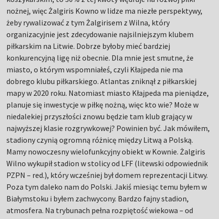
nożnej, więc Żalgiris Kowno w lidze ma niezłe perspektywy,
żeby rywalizować z tym Żalgirisem z Wilna, który
organizacyjnie jest zdecydowanie najsilniejszym klubem
piłkarskim na Litwie. Dobrze byłoby mieć bardziej
konkurencyjną ligę niż obecnie. Dla mnie jest smutne, że
miasto, o którym wspomniałeś, czyli Kłajpeda nie ma
dobrego klubu piłkarskiego. Atlantas zniknął z piłkarskiej
mapy w 2020 roku. Natomiast miasto Kłajpeda ma pieniądze,
planuje się inwestycje w piłkę nożną, więc kto wie? Może w
niedalekiej przyszłości znowu będzie tam klub grający w
najwyższej klasie rozgrywkowej? Powinien być. Jak mówiłem,
stadiony czynią ogromną różnicę między Litwą a Polską.
Mamy nowoczesny wielofunkcyjny obiekt w Kownie. Żalgiris
Wilno wykupił stadion w stolicy od LFF (litewski odpowiednik
PZPN – red.), który wcześniej był domem reprezentacji Litwy.
Poza tym daleko nam do Polski. Jakiś miesiąc temu byłem w
Białymstoku i byłem zachwycony. Bardzo fajny stadion,
atmosfera. Na trybunach pełna rozpiętość wiekowa – od