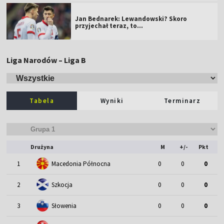
Jan Bednarek: Lewandowski? Skoro
przyjechał teraz, to…
Liga Narodów – Liga B
Tabela
Wyniki
Terminarz
Drużyna
M
+/-
Pkt
1
Macedonia Północna
0
0
0
2
Szkocja
0
0
0
3
Słowenia
0
0
0