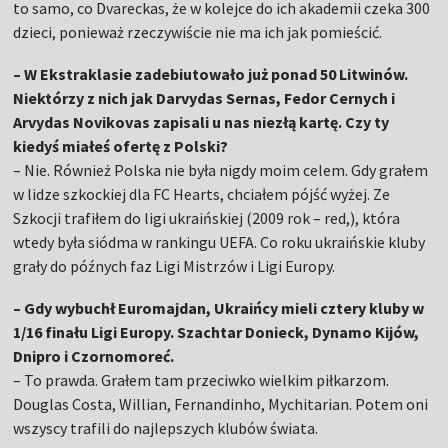
to samo, co Dvareckas, że w kolejce do ich akademii czeka 300
dzieci, ponieważ rzeczywiście nie ma ich jak pomieścić.
– W Ekstraklasie zadebiutowało już ponad 50 Litwinów.
Niektórzy z nich jak Darvydas Sernas, Fedor Cernych i
Arvydas Novikovas zapisali u nas niezłą kartę. Czy ty
kiedyś miałeś ofertę z Polski?
– Nie. Również Polska nie była nigdy moim celem. Gdy grałem
w lidze szkockiej dla FC Hearts, chciałem pójść wyżej. Ze
Szkocji trafiłem do ligi ukraińskiej (2009 rok – red,), która
wtedy była siódma w rankingu UEFA. Co roku ukraińskie kluby
grały do późnych faz Ligi Mistrzów i Ligi Europy.
– Gdy wybuchł Euromajdan, Ukraińcy mieli cztery kluby w
1/16 finału Ligi Europy. Szachtar Donieck, Dynamo Kijów,
Dnipro i Czornomoreć.
–
To prawda. Grałem tam przeciwko wielkim piłkarzom.
Douglas Costa, Willian, Fernandinho, Mychitarian. Potem oni
wszyscy trafili do najlepszych klubów świata.