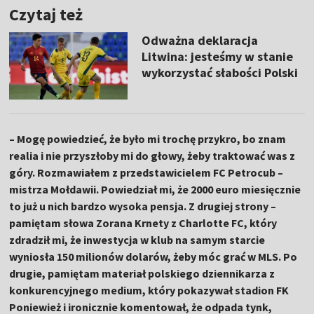
Czytaj też
Odważna deklaracja
Litwina: jesteśmy w stanie
wykorzystać słabości Polski
– Mogę powiedzieć, że było mi trochę przykro, bo znam
realia i nie przyszłoby mi do głowy, żeby traktować was z
góry. Rozmawiałem z przedstawicielem FC Petrocub –
mistrza Mołdawii. Powiedział mi, że 2000 euro miesięcznie
to już u nich bardzo wysoka pensja. Z drugiej strony –
pamiętam słowa Zorana Krnety z Charlotte FC, który
zdradził mi, że inwestycja w klub na samym starcie
wyniosła 150 milionów dolarów, żeby móc grać w MLS. Po
drugie, pamiętam materiał polskiego dziennikarza z
konkurencyjnego medium, który pokazywał stadion FK
Poniewież i ironicznie komentował, że odpada tynk,