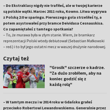
– Do Ekstraklasy nigdy nie trafiłeś, ale w twojej karierze
są polskie wątki. Marzec 2011 roku, Kowno. Litwa wygrywa
z Polską 2:0 w sparingu. Pierwszego gola strzeliłeś ty, a
potem asystowałeś przy bramce Deividasa Cesnauskisa.
Co zapamiętałeś z tamtego spotkania?
–
To, że murawa była w złym stanie. Wiem, że bramkarz
reprezentacji Polski wtedy debiutował (Sebastian Małkowski
– red.) i to był jego ostatni mecz w waszej drużynie narodowej.
Czytaj też
"Grosik" szczerze o kadrze.
"Za dużo zrobiłem, aby na
koniec godzić się z
każdą rolą"
– W tamtym meczu i w 2014 roku w Gdańsku grałeś
przeciwko Robertowi Lewandowskiemu. Generalnie przez