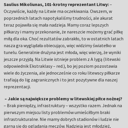
Saulius Mikoliunas, 101-krotny reprezentant Litwy:
–
Oczywiście, każdy na Litwie ma oczekiwania. Owszem, w
poprzednich latach napotykaliśmy trudności, ale akurat
teraz pojawiła się mała nadzieja. Mamy coraz lepszych
piłkarzy i mamy przekonanie, że nareszcie możemy grać piłkę
miłą dla oka. Choć rezultatów zabrakło, to w ostatnich latach
nasza gra wyglądała obiecująco, więc widzimy światełko w
tunelu. Generalnie drużyna jest młoda, więc wierzę, że wyniki
jeszcze przyjdą. Na Litwie istnieje problem z A lygą (litewski
odpowiednik Ekstraklasy – red.), bo jej poziom pozostawia
wiele do życzenia, ale jednocześnie co roku litewscy piłkarze
trafiają do lig zagranicznych i to jest pozytywne dla naszej
reprezentacji.
– Jakie są największe problemy w litewskiej piłce nożnej?
–
Brak pieniędzy, infrastruktury – wszystko razem. Jednak na
pierwszym miejscu listy problemów umieściłbym braki
infrastrukturalne. Nie mamy dobrych stadionów i ludzie nie
garną się do oglądania meczów. Nadzieją jest młodzież,