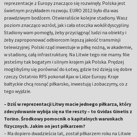
reprezentacje z Europy znacząco się rozwinęły. Polska jest
świetnym przykładem rozwoju. EURO 2012 było dla was
prawdziwym bodźcem. Otwieraliście kolejne stadiony. Wasz
poziom znacząco wzrósł, jak i cała otoczka wokół dyscypliny.
Stadiony wam pomogły, żeby przyciągnąć ludzi na obiekty i
żeby zaproponować odbiorcom lepszą jakość transmisji
telewizyjnej. Polski rząd inwestuje w piłkę nożną, w akademie,
w stadiony, całą infrastrukturę. Na Litwie tego nie mamy. Nie
jesteśmy tak bogatym i silnym krajem jak Polska. Prędzej
moglibyśmy się porównać do Łotwy, gdzie też dzieją się dobre
rzeczy. Ostatnio RFS pokonał Ajax w Lidze Europy. Kraje
bałtyckie chcą rosnąć piłkarsko, inwestują i zobaczymy, co z
tego wyjdzie.
– Dziś w reprezentacji Litwy macie jednego piłkarza, który
zdecydowanie wybija się na tle reszty – to Gvidas Ginetis z
Torino. Środkowy pomocnik o kapitalnych warunkach
fizycznych. Jakim on jest piłkarzem?
–
Ma dopiero dwadzieścia lat, został piłkarzem roku na Litwie