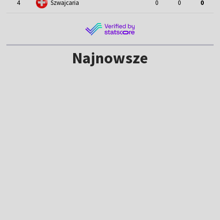
4
Szwajcaria
0
0
0
Najnowsze
NOWE
Rekord Polski juniorów sztafety.