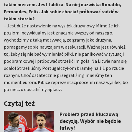
takim meczem. Jest tablica. Na niej nazwiska Ronaldo,
Fernandes, Felix. Jak sobie chociaż próbować radzić w
takim starciu?
– Jest duże nastawienie na wysiłek drużynowy. Mimo że ich
poziom indywidualny jest znacznie wyższy od naszego,
wychodzimy z taką motywacją, że gramy jako drużyna,
pomagamy sobie nawzajem w asekuracji. Ważne jest również
to, żeby się nie bać wymieniać piłki, nie panikować w sytuacji
podbramkowej i próbować strzelić im gola. Na Litwie nam się
udało! Strzeliliśmy Portugalczykom bramkę na 1:1 po rzucie
rożnym. Choć ostatecznie przegraliśmy, mieliśmy ten
moment euforii. Kibice reprezentacji docenili nasz wysiłek, bo
po meczu dostaliśmy aplauz.
Czytaj też
Probierz przed kluczową
decyzją. Wybór nie będzie
łatwy!