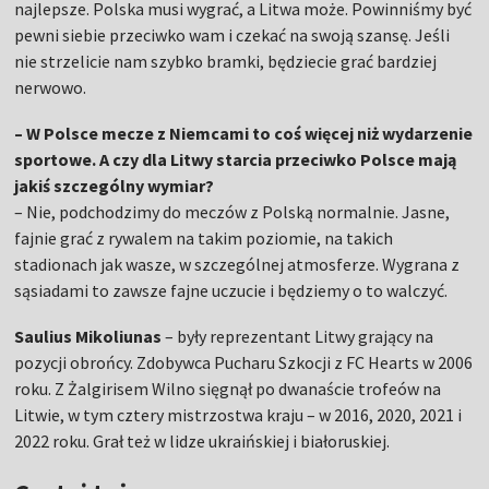
najlepsze. Polska musi wygrać, a Litwa może. Powinniśmy być
pewni siebie przeciwko wam i czekać na swoją szansę. Jeśli
nie strzelicie nam szybko bramki, będziecie grać bardziej
nerwowo.
– W Polsce mecze z Niemcami to coś więcej niż wydarzenie
sportowe. A czy dla Litwy starcia przeciwko Polsce mają
jakiś szczególny wymiar?
–
Nie, podchodzimy do meczów z Polską normalnie. Jasne,
fajnie grać z rywalem na takim poziomie, na takich
stadionach jak wasze, w szczególnej atmosferze. Wygrana z
sąsiadami to zawsze fajne uczucie i będziemy o to walczyć.
Saulius Mikoliunas
– były reprezentant Litwy grający na
pozycji obrońcy. Zdobywca Pucharu Szkocji z FC Hearts w 2006
roku. Z Żalgirisem Wilno sięgnął po dwanaście trofeów na
Litwie, w tym cztery mistrzostwa kraju – w 2016, 2020, 2021 i
2022 roku. Grał też w lidze ukraińskiej i białoruskiej.