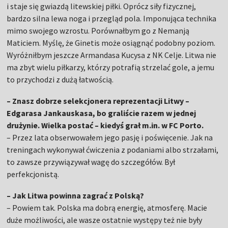
i staje się gwiazdą litewskiej piłki. Oprócz siły fizycznej,
bardzo silna lewa noga i przegląd pola. Imponująca technika
mimo swojego wzrostu. Porównałbym go z Nemanją
Maticiem. Myślę, że Ginetis może osiągnąć podobny poziom.
Wyróżniłbym jeszcze Armandasa Kucysa z NK Celje. Litwa nie
ma zbyt wielu piłkarzy, którzy potrafią strzelać gole, a jemu
to przychodzi z dużą łatwością.
– Znasz dobrze selekcjonera reprezentacji Litwy –
Edgarasa Jankauskasa, bo graliście razem w jednej
drużynie. Wielka postać – kiedyś grał m.in. w FC Porto.
–
Przez lata obserwowałem jego pasję i poświęcenie. Jak na
treningach wykonywał ćwiczenia z podaniami albo strzałami,
to zawsze przywiązywał wagę do szczegółów. Był
perfekcjonistą.
– Jak Litwa powinna zagrać z Polską?
–
Powiem tak. Polska ma dobrą energię, atmosferę. Macie
duże możliwości, ale wasze ostatnie występy też nie były