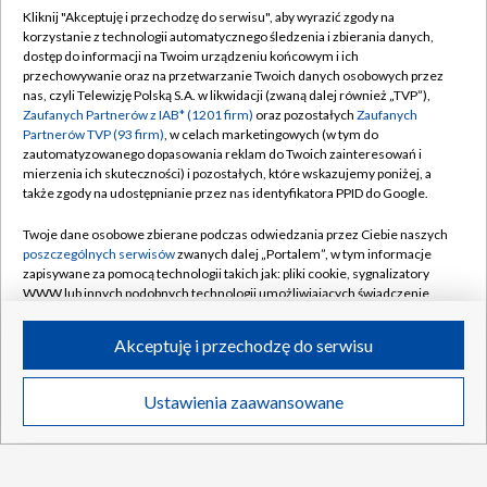
Oburzenie po meczu Korona – Legia.
Kliknij "Akceptuję i przechodzę do serwisu", aby wyrazić zgody na
"Bałagan i ewidentny karny"
korzystanie z technologii automatycznego śledzenia i zbierania danych,
dostęp do informacji na Twoim urządzeniu końcowym i ich
przechowywanie oraz na przetwarzanie Twoich danych osobowych przez
nas, czyli Telewizję Polską S.A. w likwidacji (zwaną dalej również „TVP”),
Zaufanych Partnerów z IAB* (1201 firm)
oraz pozostałych
Zaufanych
Partnerów TVP (93 firm)
, w celach marketingowych (w tym do
TVP
zautomatyzowanego dopasowania reklam do Twoich zainteresowań i
mierzenia ich skuteczności) i pozostałych, które wskazujemy poniżej, a
Abonament TVP
Regulamin TVP
także zgody na udostępnianie przez nas identyfikatora PPID do Google.
Polityka prywatności
Sklep TVP
Twoje dane osobowe zbierane podczas odwiedzania przez Ciebie naszych
Biuro Reklamy
Moje zgody
poszczególnych serwisów
zwanych dalej „Portalem”, w tym informacje
zapisywane za pomocą technologii takich jak: pliki cookie, sygnalizatory
Oferta Handlowa
Biuro reklamy
WWW lub innych podobnych technologii umożliwiających świadczenie
dopasowanych i bezpiecznych usług, personalizację treści oraz reklam,
Telegazeta ogłoszenia
Kontakt
udostępnianie funkcji mediów społecznościowych oraz analizowanie
Akceptuję i przechodzę do serwisu
ruchu w Internecie.
Emisja w TVP
Kanały
Rada Programowa
Twoje dane osobowe zbierane podczas odwiedzania przez Ciebie
Ustawienia zaawansowane
News
Transmisje
Wideo
Więcej
poszczególnych serwisów
na Portalu, takie jak adresy IP, identyfikatory
Ogłoszenia przetargowe
Twoich urządzeń końcowych i identyfikatory plików cookie, informacje o
©2026 Telewizja Polska Spółka Akcyjna w likwidacji
DO GÓRY
Twoich wyszukiwaniach w serwisach Portalu czy historia odwiedzin będą
Akademia Telewizyjna
przetwarzane przez TVP,
Zaufanych Partnerów z IAB
oraz pozostałych