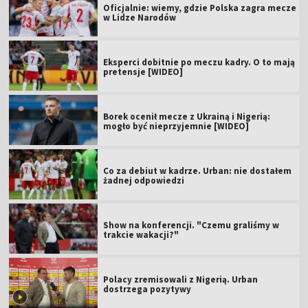
Oficjalnie: wiemy, gdzie Polska zagra mecze
w Lidze Narodów
Eksperci dobitnie po meczu kadry. O to mają
pretensje [WIDEO]
Borek ocenił mecze z Ukrainą i Nigerią:
mogło być nieprzyjemnie [WIDEO]
Co za debiut w kadrze. Urban: nie dostałem
żadnej odpowiedzi
Show na konferencji. "Czemu graliśmy w
trakcie wakacji?"
Polacy zremisowali z Nigerią. Urban
dostrzega pozytywy