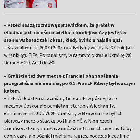
– Przed naszą rozmową sprawdziłem, że grałeś w
eliminacjach do ośmiu wielkich turniejów. Czy jesteś w
stanie wskazać taki okres, kiedy byliście najsilniejsi?
– Stawiałbym na 2007 i 2008 rok. Byliśmy wtedy na 37. miejscu
w rankingu FIFA. Pokonaliśmy w tamtym okresie Ukrainę 2:0,
Rumunię 3:0, Austrię 2:0.
– Graliście też dwa mecze z Francją i oba spotkania
przegraliście minimalnie, po 0:1. Franck Ribery był waszym
katem.
–
Tak! W dodatku straciliśmy te bramki w późnej fazie
meczów. Doskonale pamiętam starcie z Włochami w
eliminacjach EURO 2008. Graliśmy w Neapolu i to był ich
pierwszy mecz o stawkę po finale MŚ w Niemczech.
Zremisowaliśmy z mistrzami świata 1:1 na ich terenie. To był
dobry czas, ale później mieliśmy regres, podczas kiedy inne