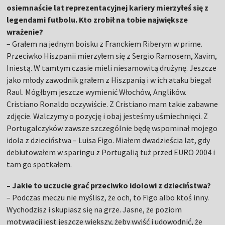
osiemnaście lat reprezentacyjnej kariery mierzyłeś się z
legendami futbolu. Kto zrobił na tobie największe
wrażenie?
–
Grałem na jednym boisku z Franckiem Riberym w prime.
Przeciwko Hiszpanii mierzyłem się z Sergio Ramosem, Xavim,
Iniestą. W tamtym czasie mieli niesamowitą drużynę. Jeszcze
jako młody zawodnik grałem z Hiszpanią i w ich ataku biegał
Raul. Mógłbym jeszcze wymienić Włochów, Anglików.
Cristiano Ronaldo oczywiście. Z Cristiano mam takie zabawne
zdjęcie. Walczymy o pozycję i obaj jesteśmy uśmiechnięci. Z
Portugalczyków zawsze szczególnie będę wspominał mojego
idola z dzieciństwa – Luisa Figo. Miałem dwadzieścia lat, gdy
debiutowałem w sparingu z Portugalią tuż przed EURO 2004 i
tam go spotkałem.
– Jakie to uczucie grać przeciwko idolowi z dzieciństwa?
– Podczas meczu nie myślisz, że och, to Figo albo ktoś inny.
Wychodzisz i skupiasz się na grze. Jasne, że poziom
motywacji jest jeszcze większy, żeby wyjść i udowodnić, że