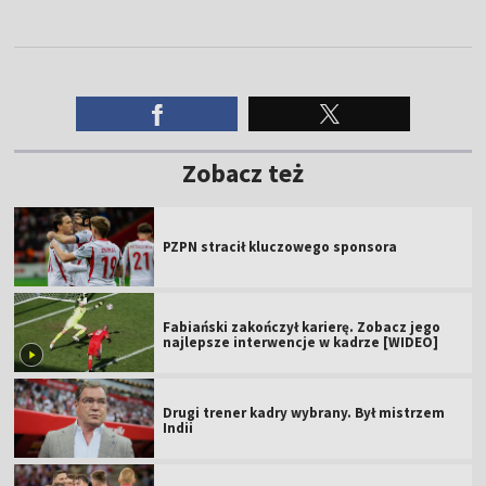
Zobacz też
PZPN stracił kluczowego sponsora
Fabiański zakończył karierę. Zobacz jego
najlepsze interwencje w kadrze [WIDEO]
Drugi trener kadry wybrany. Był mistrzem
Indii