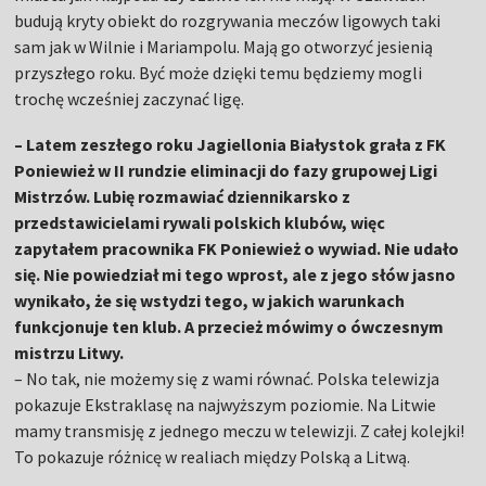
budują kryty obiekt do rozgrywania meczów ligowych taki
sam jak w Wilnie i Mariampolu. Mają go otworzyć jesienią
przyszłego roku. Być może dzięki temu będziemy mogli
trochę wcześniej zaczynać ligę.
– Latem zeszłego roku Jagiellonia Białystok grała z FK
Poniewież w II rundzie eliminacji do fazy grupowej Ligi
Mistrzów. Lubię rozmawiać dziennikarsko z
przedstawicielami rywali polskich klubów, więc
zapytałem pracownika FK Poniewież o wywiad. Nie udało
się. Nie powiedział mi tego wprost, ale z jego słów jasno
wynikało, że się wstydzi tego, w jakich warunkach
funkcjonuje ten klub. A przecież mówimy o ówczesnym
mistrzu Litwy.
– No tak, nie możemy się z wami równać. Polska telewizja
pokazuje Ekstraklasę na najwyższym poziomie. Na Litwie
mamy transmisję z jednego meczu w telewizji. Z całej kolejki!
To pokazuje różnicę w realiach między Polską a Litwą.