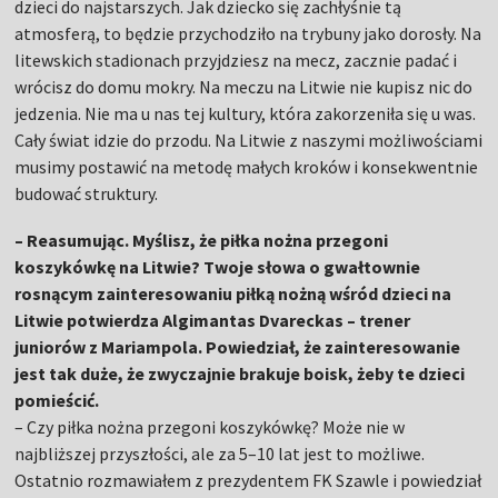
dzieci do najstarszych. Jak dziecko się zachłyśnie tą
atmosferą, to będzie przychodziło na trybuny jako dorosły. Na
litewskich stadionach przyjdziesz na mecz, zacznie padać i
wrócisz do domu mokry. Na meczu na Litwie nie kupisz nic do
jedzenia. Nie ma u nas tej kultury, która zakorzeniła się u was.
Cały świat idzie do przodu. Na Litwie z naszymi możliwościami
musimy postawić na metodę małych kroków i konsekwentnie
budować struktury.
– Reasumując. Myślisz, że piłka nożna przegoni
koszykówkę na Litwie? Twoje słowa o gwałtownie
rosnącym zainteresowaniu piłką nożną wśród dzieci na
Litwie potwierdza Algimantas Dvareckas – trener
juniorów z Mariampola. Powiedział, że zainteresowanie
jest tak duże, że zwyczajnie brakuje boisk, żeby te dzieci
pomieścić.
–
Czy piłka nożna przegoni koszykówkę? Może nie w
najbliższej przyszłości, ale za 5–10 lat jest to możliwe.
Ostatnio rozmawiałem z prezydentem FK Szawle i powiedział