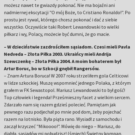
możesz nawet te gwiazdy pokonać. Nie ma bojaźni ani
nadmiernej ekscytacji "O mój Boże, to Cristiano Ronaldo!". Po
prostu jest rywal, którego chcesz pokonać i dać z siebie
wszystko. Oczywiście taki Robert Lewandowski to wielki
piłkarz i wy, Polacy, możecie być dumni, że go macie.
– W dzieciństwie zazdrościłem sąsiadom. Czesi mieli Pavla
Nedveda – Złota Piłka 2003. Ukraińcy mieli Andrija
Szewczenkę – Złota Piłka 2004. A moim bohaterem był
Artur Boruc, bo w Szkocji gnębił Rangersów.
–
Znam Artura Boruca! W 2007 roku strzeliłem gola Celticowi
w lidze szkockiej. Muszę wspomnieć jednego Polaka, z którym
grałem w FK Sewastopol. Mariusz Lewandowski to był gość!
Top człowiek i legenda! Prześmieszny facet z wielkim sercem.
Zdarzało nam się razem gdzieś polecieć. Pamiętam jak
pewnego razu podjechał po mnie pod dom, żeby pojechać
razem na lotnisko. Była piąta rano. Wysiadł z samochodu i
zaczął krzyczeć "Mikoooo!". Mówię do niego – Mariusz, do
diabła, sąsiadów mi pobudzisz! (śmiech) Świetny kompan.