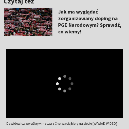
Czytaj też
Jak ma wyglądać
zorganizowany doping na
PGE Narodowym? Sprawdź,
co wiemy!
Dawidowicz: porażkę w meczu z Chorwacją biorę na siebie [WYWIAD WIDEO]