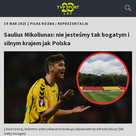
19 MAR 2025
|
PIŁKA NOŻNA
/
REPREZENTACJA
Saulius Mikoliunas: nie jesteśmy tak bogatym i
silnym krajem jak Polska
Litwa to kraj, któremu zdecydowanie brakuje odpowiedniej infrastruktury (fot.
Getty Images)