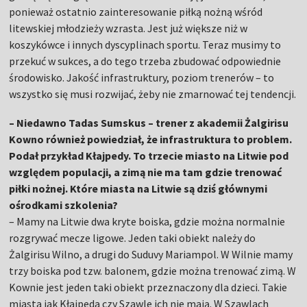
ponieważ ostatnio zainteresowanie piłką nożną wśród
litewskiej młodzieży wzrasta. Jest już większe niż w
koszykówce i innych dyscyplinach sportu. Teraz musimy to
przekuć w sukces, a do tego trzeba zbudować odpowiednie
środowisko. Jakość infrastruktury, poziom trenerów – to
wszystko się musi rozwijać, żeby nie zmarnować tej tendencji.
– Niedawno Tadas Sumskus – trener z akademii Żalgirisu
Kowno również powiedział, że infrastruktura to problem.
Podał przykład Kłajpedy. To trzecie miasto na Litwie pod
względem populacji, a zimą nie ma tam gdzie trenować
piłki nożnej. Które miasta na Litwie są dziś głównymi
ośrodkami szkolenia?
– Mamy na Litwie dwa kryte boiska, gdzie można normalnie
rozgrywać mecze ligowe. Jeden taki obiekt należy do
Żalgirisu Wilno, a drugi do Suduvy Mariampol. W Wilnie mamy
trzy boiska pod tzw. balonem, gdzie można trenować zimą. W
Kownie jest jeden taki obiekt przeznaczony dla dzieci. Takie
miasta jak Kłajpeda czy Szawle ich nie mają. W Szawlach