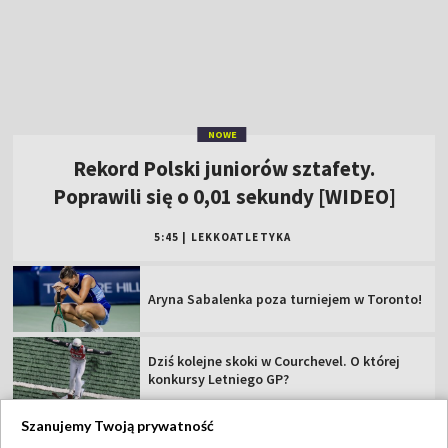
Poprawili się o 0,01 sekundy [WIDEO]
5:45
|
LEKKOATLETYKA
Aryna Sabalenka poza turniejem w Toronto!
Dziś kolejne skoki w Courchevel. O której
konkursy Letniego GP?
Legenda nie ma złudzeń. "Jagiellonia
ponownie powalczy o mistrzostwo"
Szybki koniec walki Gamrota. Został
zdemolowany [WIDEO]
MŚ do lat 20, Oregon 2026 – dzień 4. [ZAPIS]
Szanujemy Twoją prywatność