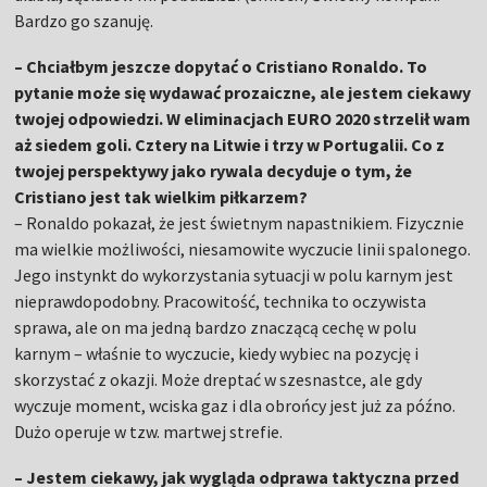
Bardzo go szanuję.
– Chciałbym jeszcze dopytać o Cristiano Ronaldo. To
pytanie może się wydawać prozaiczne, ale jestem ciekawy
twojej odpowiedzi. W eliminacjach EURO 2020 strzelił wam
aż siedem goli. Cztery na Litwie i trzy w Portugalii. Co z
twojej perspektywy jako rywala decyduje o tym, że
Cristiano jest tak wielkim piłkarzem?
– Ronaldo pokazał, że jest świetnym napastnikiem. Fizycznie
ma wielkie możliwości, niesamowite wyczucie linii spalonego.
Jego instynkt do wykorzystania sytuacji w polu karnym jest
nieprawdopodobny. Pracowitość, technika to oczywista
sprawa, ale on ma jedną bardzo znaczącą cechę w polu
karnym – właśnie to wyczucie, kiedy wybiec na pozycję i
skorzystać z okazji. Może dreptać w szesnastce, ale gdy
wyczuje moment, wciska gaz i dla obrońcy jest już za późno.
Dużo operuje w tzw. martwej strefie.
– Jestem ciekawy, jak wygląda odprawa taktyczna przed