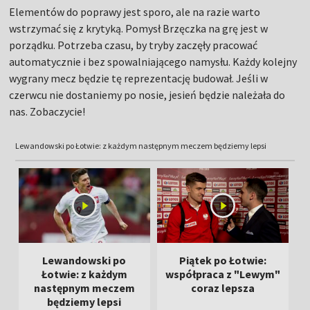
Elementów do poprawy jest sporo, ale na razie warto
wstrzymać się z krytyką. Pomysł Brzęczka na grę jest w
porządku. Potrzeba czasu, by tryby zaczęły pracować
automatycznie i bez spowalniającego namysłu. Każdy kolejny
wygrany mecz będzie tę reprezentację budował. Jeśli w
czerwcu nie dostaniemy po nosie, jesień będzie należała do
nas. Zobaczycie!
Lewandowski po Łotwie: z każdym następnym meczem będziemy lepsi
Lewandowski po
Piątek po Łotwie:
P
Łotwie: z każdym
współpraca z "Lewym"
p
następnym meczem
coraz lepsza
będziemy lepsi