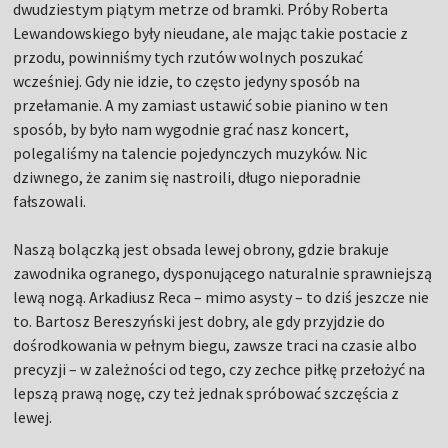
dwudziestym piątym metrze od bramki. Próby Roberta
Lewandowskiego były nieudane, ale mając takie postacie z
przodu, powinniśmy tych rzutów wolnych poszukać
wcześniej. Gdy nie idzie, to często jedyny sposób na
przełamanie. A my zamiast ustawić sobie pianino w ten
sposób, by było nam wygodnie grać nasz koncert,
polegaliśmy na talencie pojedynczych muzyków. Nic
dziwnego, że zanim się nastroili, długo nieporadnie
fałszowali.
Naszą bolączką jest obsada lewej obrony, gdzie brakuje
zawodnika ogranego, dysponującego naturalnie sprawniejszą
lewą nogą. Arkadiusz Reca – mimo asysty – to dziś jeszcze nie
to. Bartosz Bereszyński jest dobry, ale gdy przyjdzie do
dośrodkowania w pełnym biegu, zawsze traci na czasie albo
precyzji – w zależności od tego, czy zechce piłkę przełożyć na
lepszą prawą nogę, czy też jednak spróbować szczęścia z
lewej.