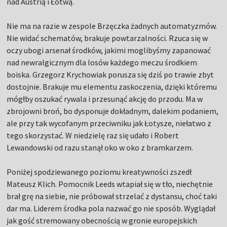
nad Austrią i Łotwą.
Nie ma na razie w zespole Brzęczka żadnych automatyzmów.
Nie widać schematów, brakuje powtarzalności. Rzuca się w
oczy ubogi arsenał środków, jakimi moglibyśmy zapanować
nad newralgicznym dla losów każdego meczu środkiem
boiska. Grzegorz Krychowiak porusza się dziś po trawie zbyt
dostojnie. Brakuje mu elementu zaskoczenia, dzięki któremu
mógłby oszukać rywala i przesunąć akcję do przodu. Ma w
zbrojowni broń, bo dysponuje dokładnym, dalekim podaniem,
ale przy tak wycofanym przeciwniku jak Łotysze, niełatwo z
tego skorzystać. W niedzielę raz się udało i Robert
Lewandowski od razu stanął oko w oko z bramkarzem.
Poniżej spodziewanego poziomu kreatywności zszedł
Mateusz Klich. Pomocnik Leeds wtapiał się w tło, niechętnie
brał grę na siebie, nie próbował strzelać z dystansu, choć taki
dar ma. Liderem środka pola nazwać go nie sposób. Wyglądał
jak gość stremowany obecnością w gronie europejskich