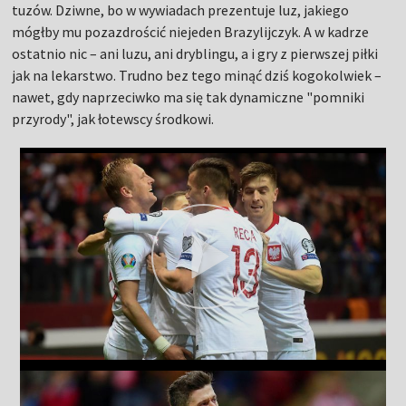
tuzów. Dziwne, bo w wywiadach prezentuje luz, jakiego
mógłby mu pozazdrościć niejeden Brazylijczyk. A w kadrze
ostatnio nic – ani luzu, ani dryblingu, a i gry z pierwszej piłki
jak na lekarstwo. Trudno bez tego minąć dziś kogokolwiek –
nawet, gdy naprzeciwko ma się tak dynamiczne "pomniki
przyrody", jak łotewscy środkowi.