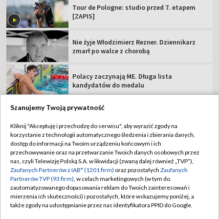
Tour de Pologne: studio przed 7. etapem
[ZAPIS]
Nie żyje Włodzimierz Rezner. Dziennikarz
zmarł po walce z chorobą
Polacy zaczynają ME. Długa lista
kandydatów do medalu
Szanujemy Twoją prywatność
Kliknij "Akceptuję i przechodzę do serwisu", aby wyrazić zgody na
korzystanie z technologii automatycznego śledzenia i zbierania danych,
TVP
dostęp do informacji na Twoim urządzeniu końcowym i ich
Abonament TVP
Regulamin TVP
przechowywanie oraz na przetwarzanie Twoich danych osobowych przez
nas, czyli Telewizję Polską S.A. w likwidacji (zwaną dalej również „TVP”),
Polityka prywatności
Sklep TVP
Zaufanych Partnerów z IAB* (1201 firm)
oraz pozostałych
Zaufanych
Partnerów TVP (93 firm)
, w celach marketingowych (w tym do
Biuro Reklamy
Moje zgody
zautomatyzowanego dopasowania reklam do Twoich zainteresowań i
mierzenia ich skuteczności) i pozostałych, które wskazujemy poniżej, a
Oferta Handlowa
Biuro reklamy
także zgody na udostępnianie przez nas identyfikatora PPID do Google.
Telegazeta ogłoszenia
Kontakt