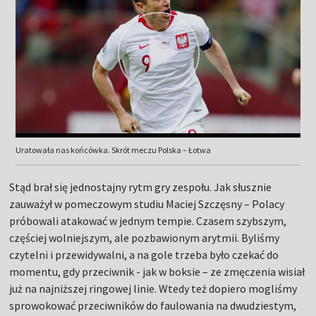
Uratowała nas końcówka. Skrót meczu Polska – Łotwa
Stąd brał się jednostajny rytm gry zespołu. Jak słusznie
zauważył w pomeczowym studiu Maciej Szczęsny – Polacy
próbowali atakować w jednym tempie. Czasem szybszym,
częściej wolniejszym, ale pozbawionym arytmii. Byliśmy
czytelni i przewidywalni, a na gole trzeba było czekać do
momentu, gdy przeciwnik - jak w boksie – ze zmęczenia wisiał
już na najniższej ringowej linie. Wtedy też dopiero mogliśmy
sprowokować przeciwników do faulowania na dwudziestym,