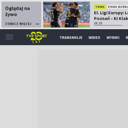
Oglądaj na
TRWA
PIŁKA NOŻN
El. Ligi Europy: 
żywo
Poznań – KI Kla
16:25
ZOBACZ WIĘCEJ
TRANSMISJE
WIDEO
WYNIKI
R