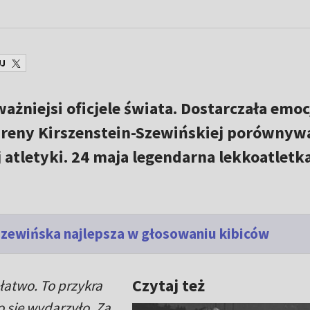
J
ważniejsi oficjele świata. Dostarczała emoc
o Ireny Kirszenstein-Szewińskiej porówny
 atletyki. 24 maja legendarna lekkoatletk
Szewińska najlepsza w głosowaniu kibiców
Czytaj też
łatwo. To przykra
o się wydarzyło. Za