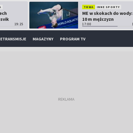
A
TRWA
INNE SPORTY
Lech
ME w skokach do wody:
ksvik
10 m mężczyzn
19:25
17:00
ETRANSMISJE
MAGAZYNY
PROGRAM TV