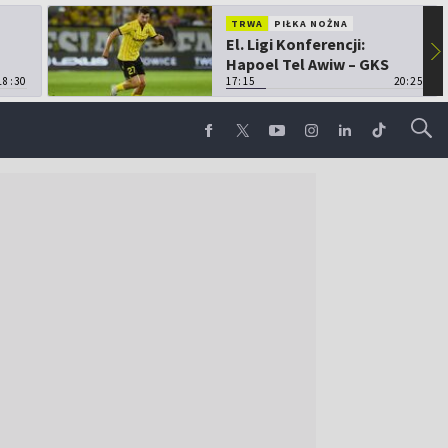
TRWA
PIŁKA NOŻNA
El. Ligi Konferencji:
▶
Hapoel Tel Awiw – GKS
18:30
Katowice
17:15
20:25