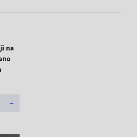
ji na
wano
a