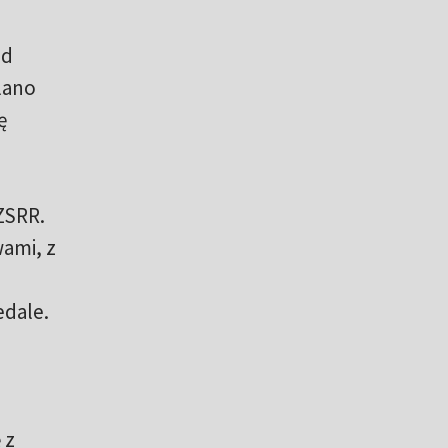
ąd
lano
ę
ZSRR.
ami, z
edale.
 z