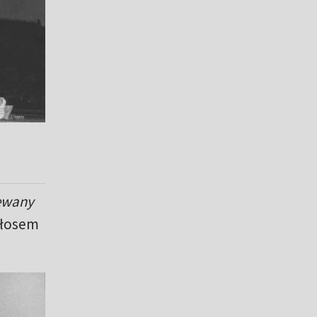
iewany
głosem