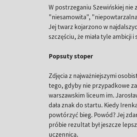
W postrzeganiu Szewińskiej nie z
"niesamowita", "niepowtarzalna"
Jej twarz kojarzono w najdalsz
szczęściu, że miała tyle ambicji i
Popsuty stoper
Zdjęcia z najważniejszymi osobis
tego, gdyby nie przypadkowe zal
warszawskim liceum im. Jarosław
dała znak do startu. Kiedy Irenk
powtórzyć bieg. Powód? Jej zda
próbie rezultat był jeszcze lepsz
uczennicą.