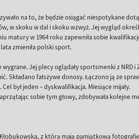
azywało na to, że będzie osiągać niespotykane dot
rów, w skoku w dal i skoku wzwyż. Jej wygląd okreś
niu matury w 1964 roku zapewniła sobie kwalifikacj
 lata zmieniła polski sport.
 wygrane. Jej plecy oglądały sportsmenki z NRD i 
ć. Składano fałszywe donosy. Łączono ją ze spraw
Cel był jeden – dyskwalifikacja. Miesiące mijały.
 zaprzątając sobie tym głowy, zdobywała kolejne m
 Kłobukowska, z którą mają pamiątkową fotografię