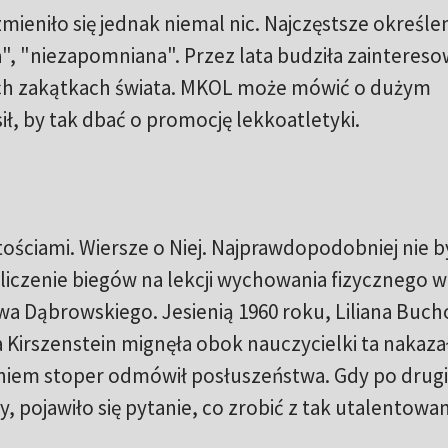
mieniło się jednak niemal nic. Najczęstsze określen
, "niezapomniana". Przez lata budziła zaintereso
ych zakątkach świata. MKOL może mówić o dużym
 sił, by tak dbać o promocję lekkoatletyki.
tościami. Wiersze o Niej. Najprawdopodobniej nie 
iczenie biegów na lekcji wychowania fizycznego w
a Dąbrowskiego. Jesienią 1960 roku, Liliana Buch
a Kirszenstein mignęła obok nauczycielki ta nakaza
niem stoper odmówił posłuszeństwa. Gdy po drugi
y, pojawiło się pytanie, co zrobić z tak utalentowa