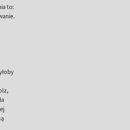
ia to:
wanie.
byłoby
olz,
ła
ej
ną