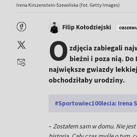
Irena Kirszenstein-Szewińska (fot. Getty Images)
Filip Kołodziejski
OBSERWU
O
zdjęcia zabiegali naj
bieżni i poza nią. D
największe gwiazdy lekkiej
obchodziłaby urodziny.
#Sportowiec100lecia: Irena 
–
Zostałem sam w domu. Nie jest 
historia. Cały czas myślę o tym, c