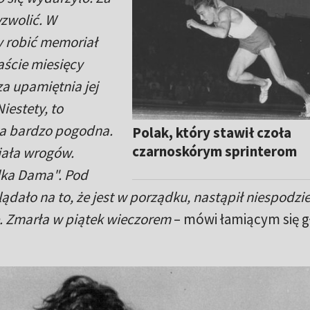
yzwolić. W
y robić memoriał
aście miesięcy
a upamiętnia jej
iestety, to
ła bardzo pogodna.
Polak, który stawił czoła
czarnoskórym sprinterom
iała wrogów.
elka Dama". Pod
lądało na to, że jest w porządku, nastąpił niespodz
e. Zmarła w piątek wieczorem
– mówi łamiącym się 