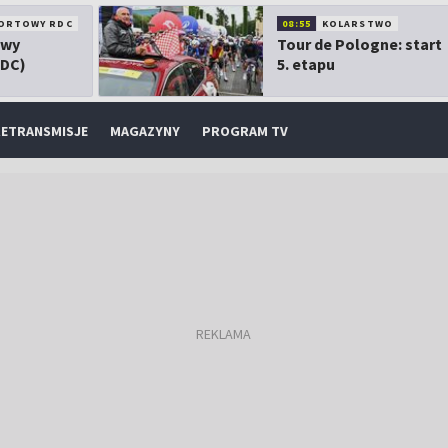
ORTOWY RDC
08:55
KOLARSTWO
owy
Tour de Pologne: start
RDC)
5. etapu
ETRANSMISJE
MAGAZYNY
PROGRAM TV