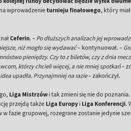
o kolejnej rundy decydować będzie wynik dwum
e na wprowadzenie
turnieju finałowego
, który mia
znał
Ceferin
. –
Po dłuższych analizach jej wprowadz
niejsze, niż mogło się wydawać
– kontynuował. –
Gr
mnóstwo pieniędzy. Czy to z biletów, czy z dnia mec
com, którzy chcieli więcej, a nie mniej spotkań
– zd
 idea upadła. Przynajmniej na razie
– zakończył.
ego,
Liga Mistrzów
i tak zmieni się nie do poznania.
cję przejdą także
Liga Europy
i
Liga Konferencji
. 
 w fazie grupowej, rozegrane zostanie jedynie sze