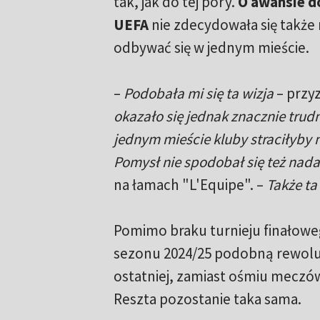
tak, jak do tej pory.
O awansie d
UEFA
nie zdecydowała się takż
odbywać się w jednym mieście.
–
Podobała mi się ta wizja
– przy
okazało się jednak znacznie trud
jednym mieście kluby straciłyby 
Pomysł nie spodobał się też nadaw
na łamach "L'Equipe". –
Także ta
Pomimo braku turnieju finałow
sezonu 2024/25 podobną rewolu
ostatniej, zamiast ośmiu meczów
Reszta pozostanie taka sama.