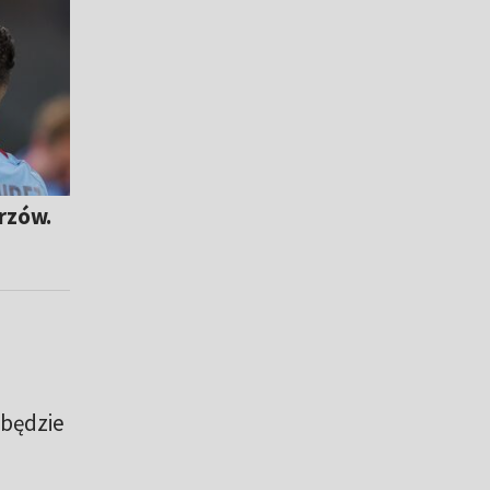
rzów.
 będzie