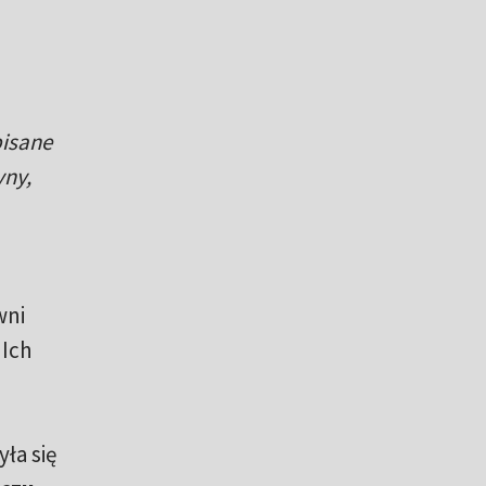
pisane
yny,
wni
 Ich
ła się