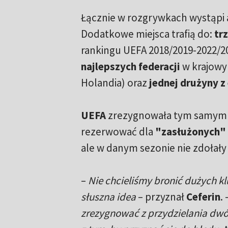
Łącznie w rozgrywkach wystąpi
Dodatkowe miejsca trafią do:
trz
rankingu UEFA 2018/2019-2022/20
najlepszych federacji
w krajowym
Holandia) oraz
jednej drużyny z 
UEFA
zrezygnowała tym samym z
rezerwować dla
"zasłużonych"
ale w danym sezonie nie zdołał
–
Nie chcieliśmy bronić dużych kl
słuszna idea
– przyznał
Ceferin
. 
zrezygnować z przydzielania dwó