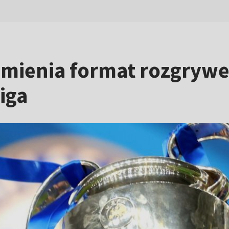
zmienia format rozgryw
liga