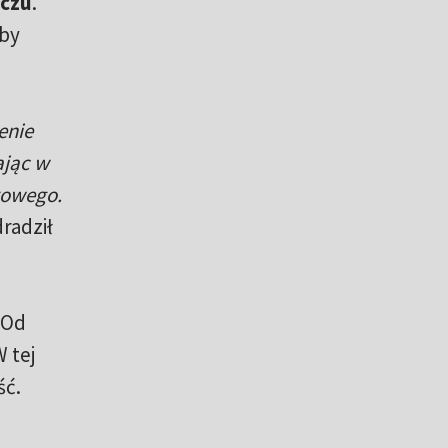
eczu
.
łby
enie
ając w
zowego.
radził
 Od
W tej
ść.