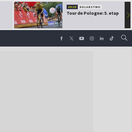
09:30
KOLARSTWO
Tour de Pologne: 5. etap
▶