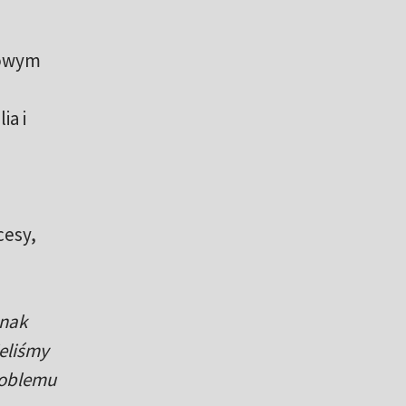
jowym
ia i
cesy,
dnak
eliśmy
oblemu