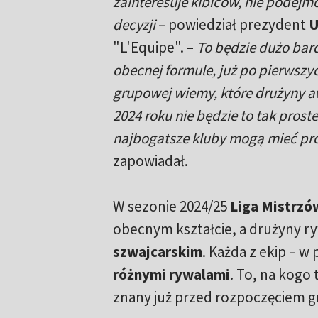
zainteresuje kibiców, nie podej
decyzji
– powiedział prezydent
U
"L'Equipe". –
To będzie dużo bard
obecnej formule, już po pierwsz
grupowej wiemy, które drużyny a
2024 roku nie będzie to tak prost
najbogatsze kluby mogą mieć pr
zapowiadał.
W sezonie 2024/25
Liga Mistrzó
obecnym kształcie, a drużyny 
szwajcarskim
. Każda z ekip – w
różnymi rywalami
. To, na kogo 
znany już przed rozpoczęciem g