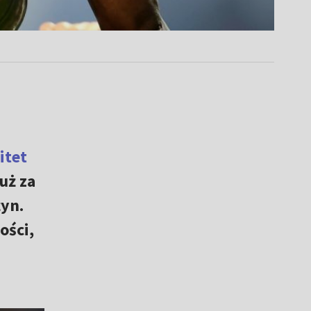
itet
uż za
żyn.
ości,