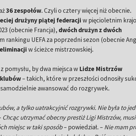
 aż
36 zespołów
. Czyli o cztery więcej niż obecnie.
eciej drużyny piątej federacji
w pięcioletnim kra
23 (obecnie Francja),
dwóch drużyn z dwóch
 rankingu UEFA za poprzedni sezon (obecnie Angl
eliminacji
w ścieżce mistrzowskiej.
 pomysłu, by dwa miejsca w
Lidze Mistrzów
 klubów
– takich, które w przeszłości odnosiły suk
y samodzielnie awansować do rozgrywek.
ubów, a tylko uatrakcyjnić rozgrywki. Nie była to je
–
Chcąc utrzymać obecny prestiż Ligi Mistrzów, musi
ch miejsc w taki sposób
– powiedział. –
Nie mam pr