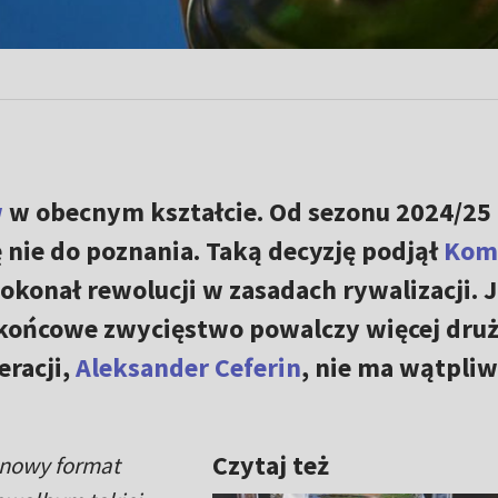
w
w obecnym kształcie. Od sezonu 2024/25
 nie do poznania. Taką decyzję podjął
Kom
dokonał rewolucji w zasadach rywalizacji. J
o końcowe zwycięstwo powalczy więcej dru
eracji,
Aleksander Ceferin
, nie ma wątpliw
Czytaj też
 nowy format