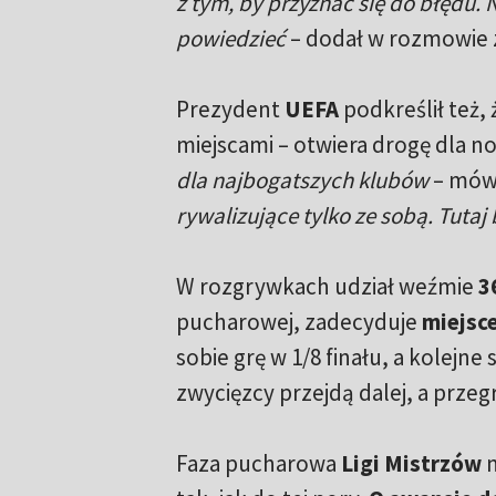
z tym, by przyznać się do błędu. 
powiedzieć
– dodał w rozmowie z
Prezydent
UEFA
podkreślił też,
miejscami – otwiera drogę dla n
dla najbogatszych klubów
– mówi
rywalizujące tylko ze sobą. Tutaj 
W rozgrywkach udział weźmie
3
pucharowej, zadecyduje
miejsce
sobie grę w 1/8 finału, a kolejn
zwycięzcy przejdą dalej, a przegr
Faza pucharowa
Ligi Mistrzów
n