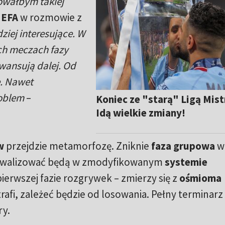
mowałbym takiej
EFA
w rozmowie z
ziej interesujące. W
ych meczach fazy
wansują dalej. Od
e. Nawet
oblem
–
Koniec ze "starą" Ligą Mist
Idą wielkie zmiany!
w
przejdzie metamorfozę. Zniknie
faza grupowa
w
rywalizować będą w zmodyfikowanym
systemie
 pierwszej fazie rozgrywek – zmierzy się z
ośmioma
trafi, zależeć będzie od losowania. Pełny terminarz
ry.