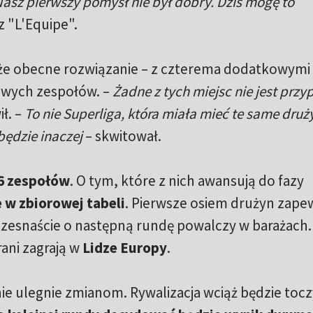
Nasz pierwszy pomysł nie był dobry. Dziś mogę to
 "L'Equipe".
 że obecne rozwiązanie – z czterema dodatkowymi
owych zespołów. –
Żadne z tych miejsc nie jest przy
ł. –
To nie Superliga, która miała mieć te same druż
będzie inaczej
– skwitował.
6 zespołów
. O tym, które z nich awansują do fazy
 w zbiorowej tabeli
. Pierwsze osiem drużyn zape
e szesnaście o następną rundę powalczy w barażach.
ani zagrają w
Lidze Europy
.
ie ulegnie zmianom. Rywalizacja wciąż będzie toczy