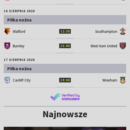
16 SIERPNIA 2026
Piłka nożna
Watford
Southampton
12:30
Burnley
West Ham United
15:00
17 SIERPNIA 2026
Piłka nożna
Cardiff City
Wrexham
19:00
Najnowsze