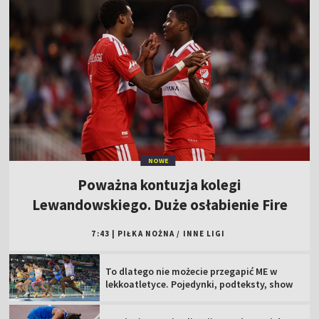
NOWE
Poważna kontuzja kolegi
Lewandowskiego. Duże osłabienie Fire
7:43
|
PIŁKA NOŻNA
/
INNE LIGI
To dlatego nie możecie przegapić ME w
lekkoatletyce. Pojedynki, podteksty, show