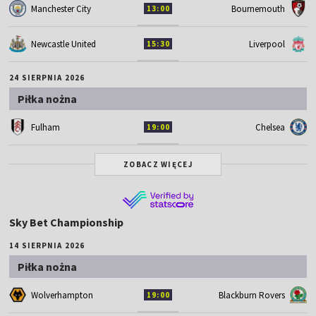
Manchester City
Bournemouth
13:00
Newcastle United
Liverpool
15:30
24 SIERPNIA 2026
Piłka nożna
Fulham
Chelsea
19:00
ZOBACZ WIĘCEJ
Sky Bet Championship
14 SIERPNIA 2026
Piłka nożna
Wolverhampton
Blackburn Rovers
19:00