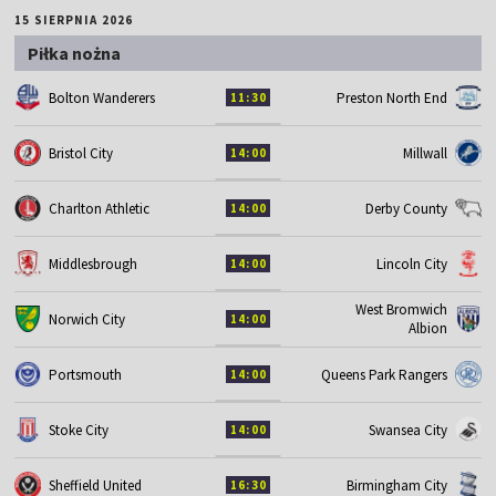
15 SIERPNIA 2026
Piłka nożna
Bolton Wanderers
Preston North End
11:30
Bristol City
Millwall
14:00
Charlton Athletic
Derby County
14:00
Middlesbrough
Lincoln City
14:00
West Bromwich
Norwich City
14:00
Albion
Portsmouth
Queens Park Rangers
14:00
Stoke City
Swansea City
14:00
Sheffield United
Birmingham City
16:30