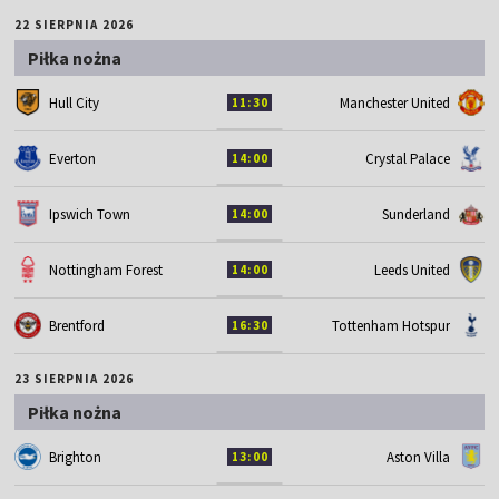
22 SIERPNIA 2026
Piłka nożna
Hull City
Manchester United
11:30
Everton
Crystal Palace
14:00
Ipswich Town
Sunderland
14:00
Nottingham Forest
Leeds United
14:00
Brentford
Tottenham Hotspur
16:30
23 SIERPNIA 2026
Piłka nożna
Brighton
Aston Villa
13:00