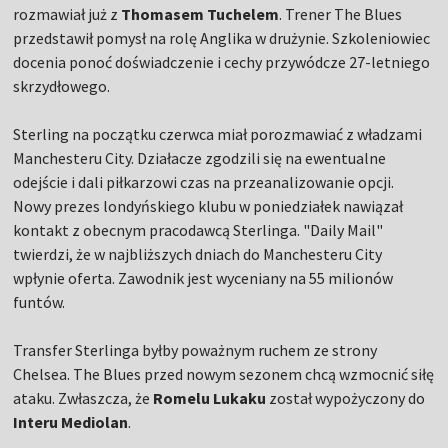
rozmawiał już z
Thomasem Tuchelem
. Trener The Blues
przedstawił pomysł na rolę Anglika w drużynie. Szkoleniowiec
docenia ponoć doświadczenie i cechy przywódcze 27-letniego
skrzydłowego.
Sterling na początku czerwca miał porozmawiać z władzami
Manchesteru City. Działacze zgodzili się na ewentualne
odejście i dali piłkarzowi czas na przeanalizowanie opcji.
Nowy prezes londyńskiego klubu w poniedziałek nawiązał
kontakt z obecnym pracodawcą Sterlinga. "Daily Mail"
twierdzi, że w najbliższych dniach do Manchesteru City
wpłynie oferta. Zawodnik jest wyceniany na 55 milionów
funtów.
Transfer Sterlinga byłby poważnym ruchem ze strony
Chelsea. The Blues przed nowym sezonem chcą wzmocnić siłę
ataku. Zwłaszcza, że
Romelu Lukaku
został wypożyczony do
Interu Mediolan
.