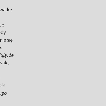
 walkę
ce
ody
ie się
o
ją, że
wak,
nie
ugo