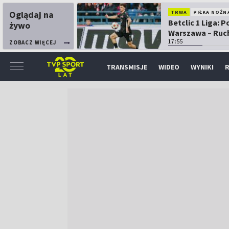
Oglądaj na
TRWA
PIŁKA NOŻN
Betclic 1 Liga: P
żywo
Warszawa – Ruc
Chorzów
17:55
ZOBACZ WIĘCEJ
TRANSMISJE
WIDEO
WYNIKI
R