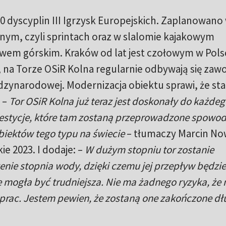
20 dyscyplin III Igrzysk Europejskich. Zaplanowano
nym, czyli sprintach oraz w slalomie kajakowym
wem górskim. Kraków od lat jest czołowym w Pols
na Torze OSiR Kolna regularnie odbywają się zaw
ędzynarodowej. Modernizacja obiektu sprawi, że stan
 –
Tor OSiR Kolna już teraz jest doskonały do każdeg
stycje, które tam zostaną przeprowadzone spowodu
obiektów tego typu na świecie
– tłumaczy Marcin No
ie 2023. I dodaje: –
W dużym stopniu tor zostanie
nie stopnia wody, dzięki czemu jej przepływ będzie
e mogła być trudniejsza. Nie ma żadnego ryzyka, że 
 prac. Jestem pewien, że zostaną one zakończone dł