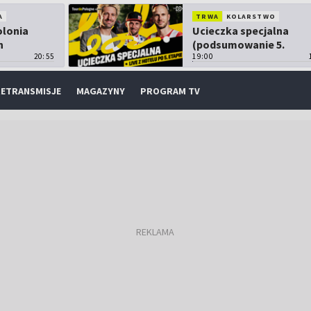
A
TRWA
KOLARSTWO
olonia
Ucieczka specjalna
h
(podsumowanie 5.
20:55
etapu TdP)
19:00
ETRANSMISJE
MAGAZYNY
PROGRAM TV