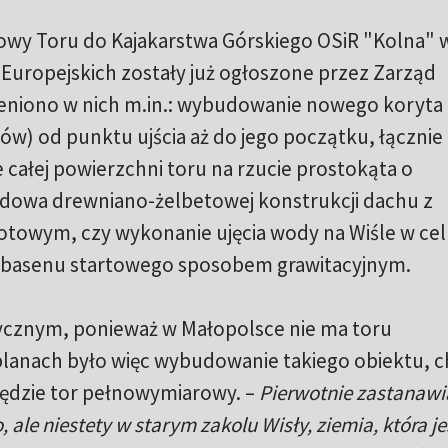
dowy Toru do Kajakarstwa Górskiego OSiR "Kolna" 
k Europejskich zostały już ogłoszone przez Zarząd
eniono w nich m.in.: wybudowanie nowego koryta 
w) od punktu ujścia aż do jego początku, łącznie 
całej powierzchni toru na rzucie prostokąta o
dowa drewniano-żelbetowej konstrukcji dachu z
owym, czy wykonanie ujęcia wody na Wiśle w cel
 basenu startowego sposobem grawitacyjnym.
sycznym, ponieważ w Małopolsce nie ma toru
anach było więc wybudowanie takiego obiektu, c
będzie tor pełnowymiarowy. –
Pierwotnie zastanawi
 ale niestety w starym zakolu Wisły, ziemia, która je