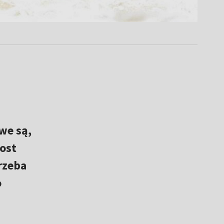
we są,
ost
rzeba
o