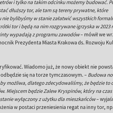
etrów i tylko na takim odcinku możemy budować. P
tać dłuższy tor, ale tam są tereny prywatne, które
 nie bylibyśmy w stanie załatwić wszystkich formal
ótki tor i będą na nim rozgrywane igrzyska w 2023 
printy wypadają z programu zawodów
– mówił we wr
mocnik Prezydenta Miasta Krakowa ds. Rozwoju Ku
ryfikować. Wiadomo już, że nowy obiekt nie powst
ek odbędzie się na torze tymczasowym. –
Budowa n
łaby możliwa, dlatego zdecydowaliśmy, że będzie to 
w. Miejscem będzie Zalew Kryspinów, który na czas
stanie wyłączony z użytku dla mieszkańców
– wyjaś
enia w postaci przeniesienia regat na inny tor, np