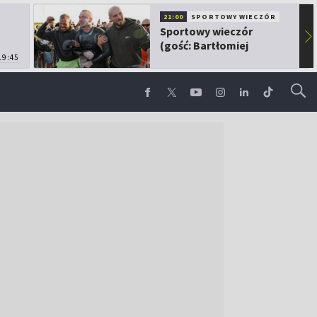
21:00
SPORTOWY WIECZÓR
Sportowy wieczór
▶
(gość: Bartłomiej
19:45
Kubkowski)