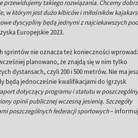
ie przewidujemy takiego rozwiązania. Chcemy dobrz
e, w którym jest dużo kibiców i miłośników kajakar
kowe dyscypliny będą jednymi z najciekawszych po
rzyska Europejskie 2023.
 sprintów nie oznacza też konieczności wprowad
wcześniej planowano, że znajdą się w nim tylko
ch dystansach, czyli 200 i 500 metrów. Nie ma jes
dy będą jednocześnie kwalifikacjami do Igrzysk
raport dotyczący programu i statutu w poszczególn
ony opinii publicznej wczesną jesienią. Szczegóły
ami poszczególnych federacji sportowych
– informu