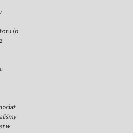
w
toru (o
z
u
hociaż
aliśmy
st w