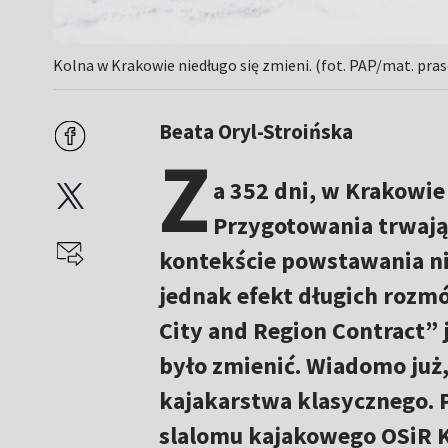
Kolna w Krakowie niedługo się zmieni. (fot. PAP/mat. pra
Beata Oryl-Stroińska
Z
a 352 dni, w Krakowie 
Przygotowania trwają,
kontekście powstawania ni
jednak efekt długich rozm
City and Region Contract” j
było zmienić. Wiadomo już
kajakarstwa klasycznego. P
slalomu kajakowego OSiR 