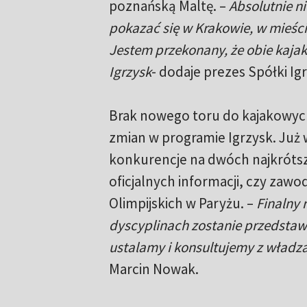
poznańską Maltę. –
Absolutnie n
pokazać się w Krakowie, w mieści
Jestem przekonany, że obie kaja
Igrzysk
- dodaje prezes Spółki Ig
Brak nowego toru do kajakowych
zmian w programie Igrzysk. Już 
konkurencje na dwóch najkrótszy
oficjalnych informacji, czy zawo
Olimpijskich w Paryżu. –
Finalny 
dyscyplinach zostanie przedstawi
ustalamy i konsultujemy z władz
Marcin Nowak.