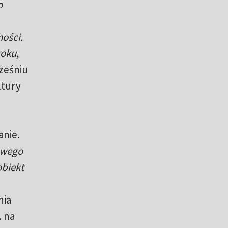
o
ności.
roku,
ześniu
ltury
anie.
owego
obiekt
nia
. na