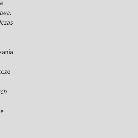
e
stwa.
dczas
zania
zcze
ych
je