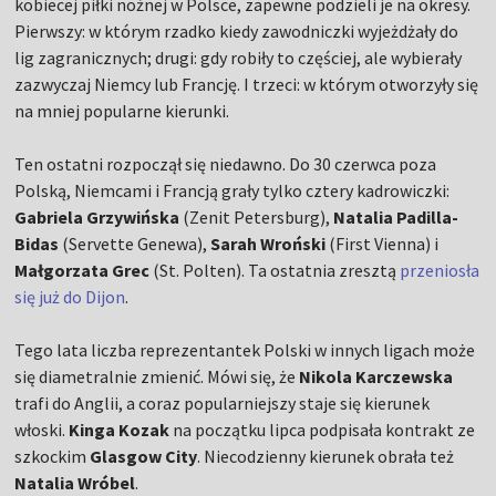
kobiecej piłki nożnej w Polsce, zapewne podzieli je na okresy.
Pierwszy: w którym rzadko kiedy zawodniczki wyjeżdżały do
lig zagranicznych; drugi: gdy robiły to częściej, ale wybierały
zazwyczaj Niemcy lub Francję. I trzeci: w którym otworzyły się
na mniej popularne kierunki.
Ten ostatni rozpoczął się niedawno. Do 30 czerwca poza
Polską, Niemcami i Francją grały tylko cztery kadrowiczki:
Gabriela Grzywińska
(Zenit Petersburg),
Natalia Padilla-
Bidas
(Servette Genewa),
Sarah Wroński
(First Vienna) i
Małgorzata Grec
(St. Polten). Ta ostatnia zresztą
przeniosła
się już do Dijon
.
Tego lata liczba reprezentantek Polski w innych ligach może
się diametralnie zmienić. Mówi się, że
Nikola Karczewska
trafi do Anglii, a coraz popularniejszy staje się kierunek
włoski.
Kinga Kozak
na początku lipca podpisała kontrakt ze
szkockim
Glasgow City
. Niecodzienny kierunek obrała też
Natalia Wróbel
.