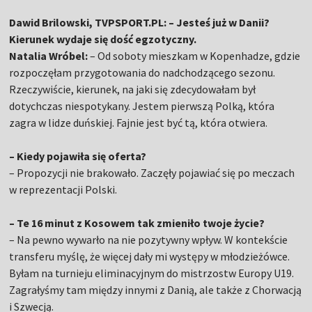
Dawid Brilowski, TVPSPORT.PL: – Jesteś już w Danii?
Kierunek wydaje się dość egzotyczny.
Natalia Wróbel:
– Od soboty mieszkam w Kopenhadze, gdzie
rozpoczęłam przygotowania do nadchodzącego sezonu.
Rzeczywiście, kierunek, na jaki się zdecydowałam był
dotychczas niespotykany. Jestem pierwszą Polką, która
zagra w lidze duńskiej. Fajnie jest być tą, która otwiera.
– Kiedy pojawiła się oferta?
– Propozycji nie brakowało. Zaczęły pojawiać się po meczach
w reprezentacji Polski.
– Te 16 minut z Kosowem tak zmieniło twoje życie?
– Na pewno wywarło na nie pozytywny wpływ. W kontekście
transferu myślę, że więcej dały mi występy w młodzieżówce.
Byłam na turnieju eliminacyjnym do mistrzostw Europy U19.
Zagrałyśmy tam między innymi z Danią, ale także z Chorwacją
i Szwecją.