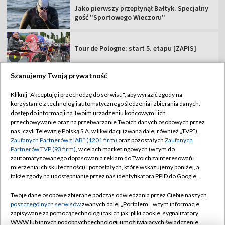
Jako pierwszy przepłynął Bałtyk. Specjalny
gość "Sportowego Wieczoru"
Tour de Pologne: start 5. etapu [ZAPIS]
Szanujemy Twoją prywatność
Kliknij "Akceptuję i przechodzę do serwisu", aby wyrazić zgody na
korzystanie z technologii automatycznego śledzenia i zbierania danych,
TVP
dostęp do informacji na Twoim urządzeniu końcowym i ich
Abonament TVP
Regulamin TVP
przechowywanie oraz na przetwarzanie Twoich danych osobowych przez
nas, czyli Telewizję Polską S.A. w likwidacji (zwaną dalej również „TVP”),
Polityka prywatności
Sklep TVP
Zaufanych Partnerów z IAB* (1201 firm)
oraz pozostałych
Zaufanych
Partnerów TVP (93 firm)
, w celach marketingowych (w tym do
Biuro Reklamy
Moje zgody
zautomatyzowanego dopasowania reklam do Twoich zainteresowań i
mierzenia ich skuteczności) i pozostałych, które wskazujemy poniżej, a
Oferta Handlowa
Biuro reklamy
także zgody na udostępnianie przez nas identyfikatora PPID do Google.
Telegazeta ogłoszenia
Kontakt
Twoje dane osobowe zbierane podczas odwiedzania przez Ciebie naszych
Emisja w TVP
poszczególnych serwisów
zwanych dalej „Portalem”, w tym informacje
zapisywane za pomocą technologii takich jak: pliki cookie, sygnalizatory
Kanały
Rada Programowa
WWW lub innych podobnych technologii umożliwiających świadczenie