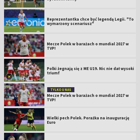
Reprezentantka chce być legendą Legii. "To
wymarzony scenariusz"
Mecze Polek w barażach o mundial 2027 w
TVP!
Polki żegnają się z ME U19. Nic nie dał wysoki
triumf
TYLKO U NAS
Mecze Polek w barażach o mundial 2027 w
TVP!
Wielki pech Polek. Porażka na inaugurację
Euro