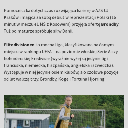
Pomocniczka dotychczas rozwijająca karierę w AZS UJ
Kraków i mająca za sobą debiut w reprezentacji Polski (16
minut w meczu el. MŚ z Kosowem) przyjęła ofertę
Brondby
.
Tuż po maturze spróbuje sił w Danii.
Elitedivisionen
to mocna liga, klasyfikowana na ósmym
miejscu w rankingu UEFA – na poziomie włoskiej Serie A czy
holenderskiej Eredivisie (wyraźnie wyżej są jedynie ligi:
francuska, niemiecka, hiszpańska, angielska i szwedzka).
Występuje w niej jedynie osiem klubów, a o czołowe pozycje
od lat walczą trzy: Brondby, Koge i Fortuna Hjorring.