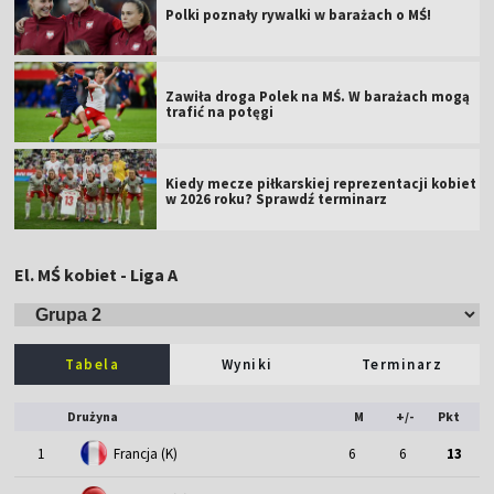
Polki poznały rywalki w barażach o MŚ!
Zawiła droga Polek na MŚ. W barażach mogą
trafić na potęgi
Kiedy mecze piłkarskiej reprezentacji kobiet
w 2026 roku? Sprawdź terminarz
El. MŚ kobiet - Liga A
Tabela
Wyniki
Terminarz
Drużyna
M
+/-
Pkt
1
Francja (K)
6
6
13