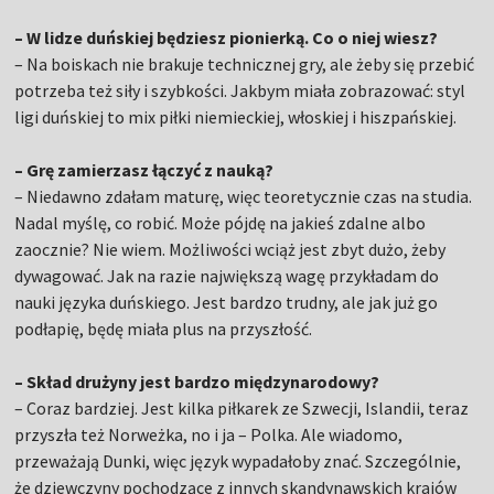
– W lidze duńskiej będziesz pionierką. Co o niej wiesz?
– Na boiskach nie brakuje technicznej gry, ale żeby się przebić
potrzeba też siły i szybkości. Jakbym miała zobrazować: styl
ligi duńskiej to mix piłki niemieckiej, włoskiej i hiszpańskiej.
– Grę zamierzasz łączyć z nauką?
– Niedawno zdałam maturę, więc teoretycznie czas na studia.
Nadal myślę, co robić. Może pójdę na jakieś zdalne albo
zaocznie? Nie wiem. Możliwości wciąż jest zbyt dużo, żeby
dywagować. Jak na razie największą wagę przykładam do
nauki języka duńskiego. Jest bardzo trudny, ale jak już go
podłapię, będę miała plus na przyszłość.
– Skład drużyny jest bardzo międzynarodowy?
– Coraz bardziej. Jest kilka piłkarek ze Szwecji, Islandii, teraz
przyszła też Norweżka, no i ja – Polka. Ale wiadomo,
przeważają Dunki, więc język wypadałoby znać. Szczególnie,
że dziewczyny pochodzące z innych skandynawskich krajów