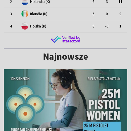
2
Holandia (K)
6
3
11
3
Irlandia (K)
6
0
9
4
Polska (K)
6
-9
1
Najnowsze