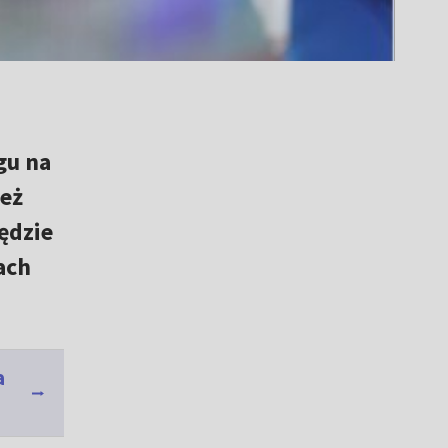
gu na
też
ędzie
ach
a