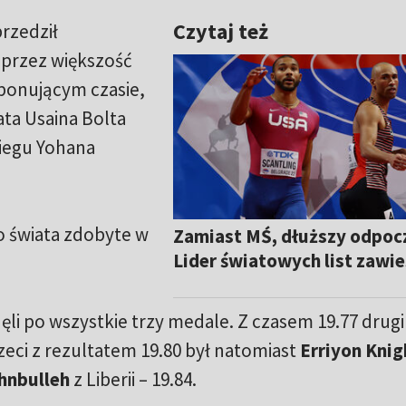
Czytaj też
rzedził
 przez większość
ponującym czasie,
ta Usaina Bolta
biegu Yohana
 świata zdobyte w
Zamiast MŚ, dłuższy odpoc
Lider światowych list zawi
li po wszystkie trzy medale. Z czasem 19.77 drugi
rzeci z rezultatem 19.80 był natomiast
Erriyon Kni
hnbulleh
z Liberii – 19.84.