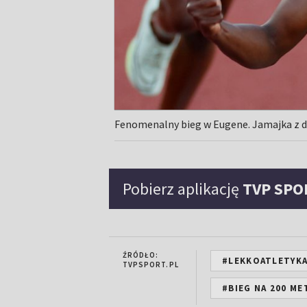
Fenomenalny bieg w Eugene. Jamajka z 
Pobierz aplikację
TVP SPO
ŹRÓDŁO:
#LEKKOATLETYK
TVPSPORT.PL
#BIEG NA 200 M