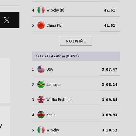
4
Włochy (K)
42.61
5
China (W)
42.61
ROZWIŃ
Sztafeta 4 x 400 m (MIKST)
1
USA
3:07.47
2
Jamajka
3:08.24
3
Wielka Brytania
3:09.84
4
Kenia
3:09.93
y
5
Włochy
3:10.52