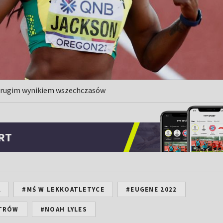
drugim wynikiem wszechczasów
RT
A
#MŚ W LEKKOATLETYCE
#EUGENE 2022
ETRÓW
#NOAH LYLES