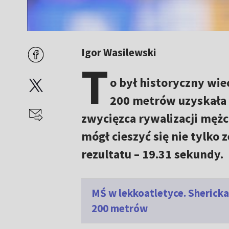
Igor Wasilewski
T
o był historyczny wie
200 metrów uzyskała S
zwycięzca rywalizacji mężc
mógł cieszyć się nie tylko 
rezultatu – 19.31 sekundy.
MŚ w lekkoatletyce. Shericka
200 metrów