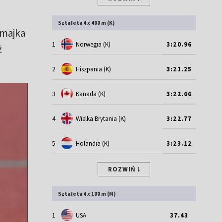
Sztafeta 4 x 400 m (K)
amajka
1
Norwegia (K)
3:20.96
ż
2
Hiszpania (K)
3:21.25
3
Kanada (K)
3:22.66
4
Wielka Brytania (K)
3:22.77
5
Holandia (K)
3:23.12
ROZWIŃ
Sztafeta 4 x 100 m (M)
1
USA
37.43