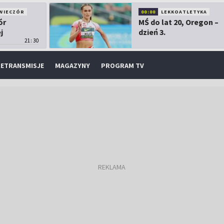
WIECZÓR
00:00
LEKKOATLETYKA
ór
MŚ do lat 20, Oregon –
j
dzień 3.
21:30
ETRANSMISJE
MAGAZYNY
PROGRAM TV