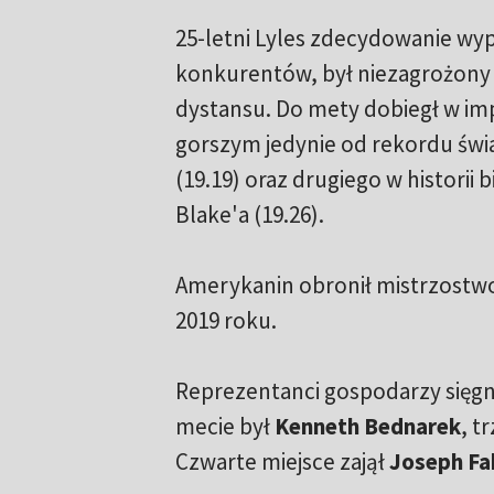
25-letni Lyles zdecydowanie wyp
konkurentów, był niezagrożony
dystansu. Do mety dobiegł w im
gorszym jedynie od rekordu świa
(19.19) oraz drugiego w historii 
Blake'a (19.26).
Amerykanin obronił mistrzostwo
2019 roku.
Reprezentanci gospodarzy sięgnę
mecie był
Kenneth Bednarek
, t
Czwarte miejsce zajął
Joseph Fa