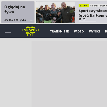
Oglądaj na
TRWA
SPORTOWY 
Sportowy wiecz
żywo
(gość: Bartłomie
Kubkowski)
21:00
ZOBACZ WIĘCEJ
TRANSMISJE
WIDEO
WYNIKI
R