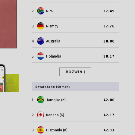
2
RPA
37.49
3
Niemcy
37.76
4
Australia
38.00
5
Holandia
38.17
ROZWIŃ
Sztafeta 4 x 100 m (K)
1
Jamajka (K)
42.00
2
Kanada (K)
42.17
3
Hiszpania (K)
42.31