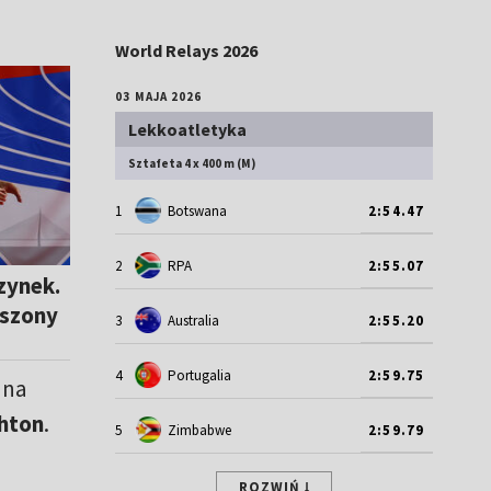
World Relays 2026
03 MAJA 2026
Lekkoatletyka
Sztafeta 4 x 400 m (M)
1
Botswana
2:54.47
2
RPA
2:55.07
zynek.
eszony
3
Australia
2:55.20
4
Portugalia
2:59.75
 na
ghton
.
5
Zimbabwe
2:59.79
ROZWIŃ