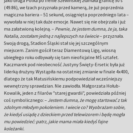
jako druga Polka po Irenie Szewińskiej złamała granicę 50 s
(49.86), we łzach przyznała przed kamerą, że już poprzednia
magiczna bariera – 51 sekund, osiągnięta poprzedniego lata –
wywołała w niej tak duże emocje. Nawet się nie obejrzała i już
ma załatwioną kolejną. –
Pewnie, że jestem dumna, że ja, taka
Natalia, zostałam jedną z najlepszych na świecie
– przyznała.
Swoją drogą, Stadion Śląski stał się jej szczególnym
miejscem. Zanim gościł teraz Diamentową Ligę, wiosną
ubiegłego roku odbywały się tam nieoficjalne MŚ sztafet.
Kaczmarek pod nieobecność Justyny Święty-Ersetic była już
liderką drużyny. Wystąpiła na ostatniej zmianie w finale 4x400,
dlatego że tak Matusińskiemu podpowiedział wcześniejszy
wewnętrzny sprawdzian. Nie zawiodła. Małgorzata Hołub-
Kowalik, jeden z filarów "starej gwardii", powiedziała później
coś symbolicznego: –
Jestem dumna, że mogę startować z tak
zdolnym młodym pokoleniem. I wiecie co? Wyobrażam sobie,
że kiedyś usiądę z dzieckiem przed telewizorem i będę mogła
mu powiedzieć: patrz, jakie mama miała kiedyś fajne
koleżanki.