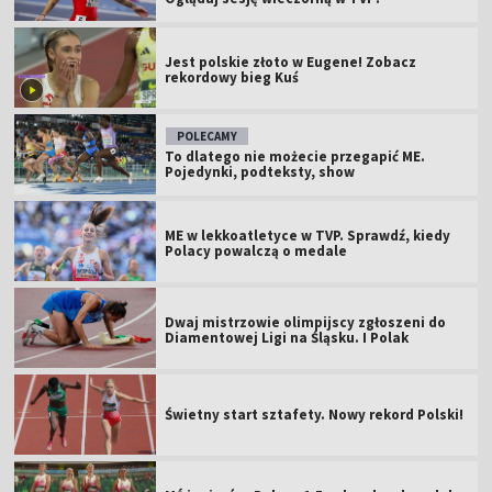
Jest polskie złoto w Eugene! Zobacz
rekordowy bieg Kuś
POLECAMY
To dlatego nie możecie przegapić ME.
Pojedynki, podteksty, show
ME w lekkoatletyce w TVP. Sprawdź, kiedy
Polacy powalczą o medale
Dwaj mistrzowie olimpijscy zgłoszeni do
Diamentowej Ligi na Śląsku. I Polak
Świetny start sztafety. Nowy rekord Polski!