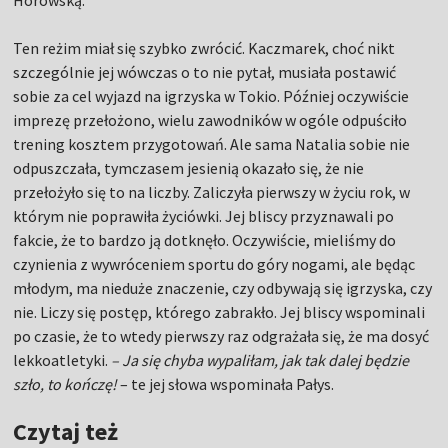
Horowską.
Ten reżim miał się szybko zwrócić. Kaczmarek, choć nikt
szczególnie jej wówczas o to nie pytał, musiała postawić
sobie za cel wyjazd na igrzyska w Tokio. Później oczywiście
imprezę przełożono, wielu zawodników w ogóle odpuściło
trening kosztem przygotowań. Ale sama Natalia sobie nie
odpuszczała, tymczasem jesienią okazało się, że nie
przełożyło się to na liczby. Zaliczyła pierwszy w życiu rok, w
którym nie poprawiła życiówki. Jej bliscy przyznawali po
fakcie, że to bardzo ją dotknęło. Oczywiście, mieliśmy do
czynienia z wywróceniem sportu do góry nogami, ale będąc
młodym, ma nieduże znaczenie, czy odbywają się igrzyska, czy
nie. Liczy się postęp, którego zabrakło. Jej bliscy wspominali
po czasie, że to wtedy pierwszy raz odgrażała się, że ma dosyć
lekkoatletyki.
– Ja się chyba wypaliłam, jak tak dalej będzie
szło, to kończę!
– te jej słowa wspominała Pałys.
Czytaj też