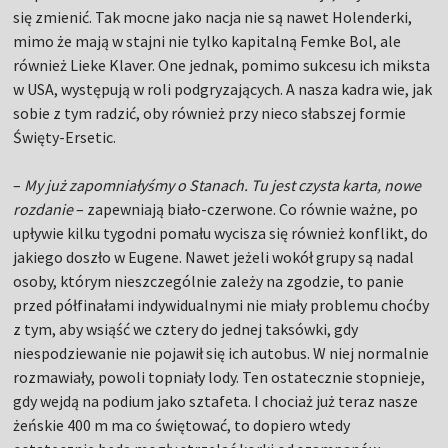
się zmienić. Tak mocne jako nacja nie są nawet Holenderki,
mimo że mają w stajni nie tylko kapitalną Femke Bol, ale
również Lieke Klaver. One jednak, pomimo sukcesu ich miksta
w USA, występują w roli podgryzających. A nasza kadra wie, jak
sobie z tym radzić, oby również przy nieco słabszej formie
Święty-Ersetic.
–
My już zapomniałyśmy o Stanach. Tu jest czysta karta, nowe
rozdanie
– zapewniają biało-czerwone. Co równie ważne, po
upływie kilku tygodni pomału wycisza się również konflikt, do
jakiego doszło w Eugene. Nawet jeżeli wokół grupy są nadal
osoby, którym nieszczególnie zależy na zgodzie, to panie
przed półfinałami indywidualnymi nie miały problemu choćby
z tym, aby wsiąść we cztery do jednej taksówki, gdy
niespodziewanie nie pojawił się ich autobus. W niej normalnie
rozmawiały, powoli topniały lody. Ten ostatecznie stopnieje,
gdy wejdą na podium jako sztafeta. I chociaż już teraz nasze
żeńskie 400 m ma co świętować, to dopiero wtedy