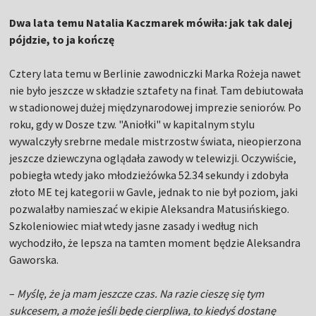
Dwa lata temu Natalia Kaczmarek mówiła: jak tak dalej
pójdzie, to ja kończę
Cztery lata temu w Berlinie zawodniczki Marka Rożeja nawet
nie było jeszcze w składzie sztafety na finał. Tam debiutowała
w stadionowej dużej międzynarodowej imprezie seniorów. Po
roku, gdy w Dosze tzw. "Aniołki" w kapitalnym stylu
wywalczyły srebrne medale mistrzostw świata, nieopierzona
jeszcze dziewczyna oglądała zawody w telewizji. Oczywiście,
pobiegła wtedy jako młodzieżówka 52.34 sekundy i zdobyła
złoto ME tej kategorii w Gavle, jednak to nie był poziom, jaki
pozwalałby namieszać w ekipie Aleksandra Matusińskiego.
Szkoleniowiec miał wtedy jasne zasady i według nich
wychodziło, że lepsza na tamten moment będzie Aleksandra
Gaworska.
–
Myślę, że ja mam jeszcze czas. Na razie cieszę się tym
sukcesem, a może jeśli będę cierpliwa, to kiedyś dostanę