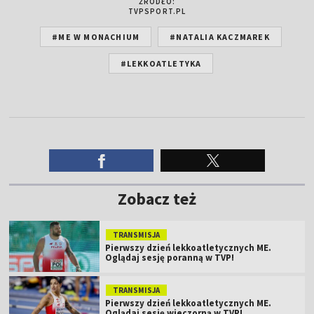
ŹRÓDŁO:
TVPSPORT.PL
#ME W MONACHIUM
#NATALIA KACZMAREK
#LEKKOATLETYKA
Zobacz też
TRANSMISJA
Pierwszy dzień lekkoatletycznych ME.
Oglądaj sesję poranną w TVP!
TRANSMISJA
Pierwszy dzień lekkoatletycznych ME.
Oglądaj sesję wieczorną w TVP!