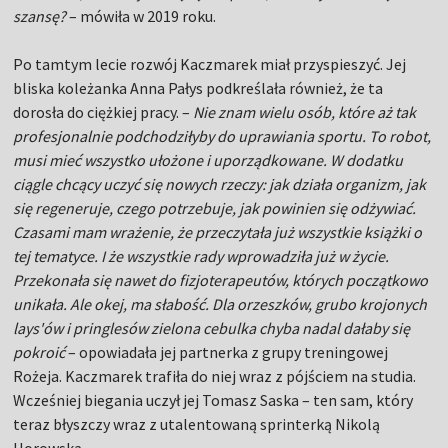
szansę?
– mówiła w 2019 roku.
Po tamtym lecie rozwój Kaczmarek miał przyspieszyć. Jej
bliska koleżanka Anna Pałys podkreślała również, że ta
dorosła do ciężkiej pracy. –
Nie znam wielu osób, które aż tak
profesjonalnie podchodziłyby do uprawiania sportu. To robot,
musi mieć wszystko ułożone i uporządkowane. W dodatku
ciągle chcący uczyć się nowych rzeczy: jak działa organizm, jak
się regeneruje, czego potrzebuje, jak powinien się odżywiać.
Czasami mam wrażenie, że przeczytała już wszystkie książki o
tej tematyce. I że wszystkie rady wprowadziła już w życie.
Przekonała się nawet do fizjoterapeutów, których początkowo
unikała. Ale okej, ma słabość. Dla orzeszków, grubo krojonych
lays'ów i pringlesów zielona cebulka chyba nadal dałaby się
pokroić
– opowiadała jej partnerka z grupy treningowej
Rożeja. Kaczmarek trafiła do niej wraz z pójściem na studia.
Wcześniej biegania uczył jej Tomasz Saska – ten sam, który
teraz błyszczy wraz z utalentowaną sprinterką Nikolą