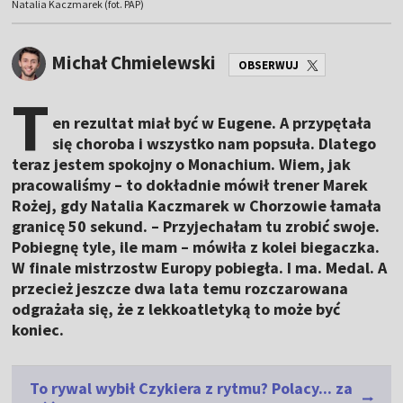
Natalia Kaczmarek (fot. PAP)
Michał Chmielewski
OBSERWUJ
T
en rezultat miał być w Eugene. A przypętała
się choroba i wszystko nam popsuła. Dlatego
teraz jestem spokojny o Monachium. Wiem, jak
pracowaliśmy – to dokładnie mówił trener Marek
Rożej, gdy Natalia Kaczmarek w Chorzowie łamała
granicę 50 sekund. – Przyjechałam tu zrobić swoje.
Pobiegnę tyle, ile mam – mówiła z kolei biegaczka.
W finale mistrzostw Europy pobiegła. I ma. Medal. A
przecież jeszcze dwa lata temu rozczarowana
odgrażała się, że z lekkoatletyką to może być
koniec.
To rywal wybił Czykiera z rytmu? Polacy... za