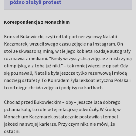
późno złożyli protest
Korespondencja z Monachium
Konrad Bukowiecki, czyli od lat partner życiowy Natalii
Kaczmarek, wrzucił swego czasu zdjęcie na Instagram. On
stoi ze skwaszoną miną, w tle jego kobieta rozdaje autografy
rozmawia z mediami. "Kiedy wszyscy chcą zdjęcie z mistrzynią
olimpijską, a z tobą już nikt" – tak mniej więcej je opisał. Gdy
się poznawali, Natalia była jeszcze tylko rezerwową i młodą
nadzieją sztafety. To Konradem żyła lekkoatletyczna Polska i
to od niego chciała zdjęcia i podpisy na kartkach.
Chociaż przed Bukowieckim – oby – jeszcze lata dobrego
pchania kulą, to role w tej relacji się odwróciły. W środę w
Monachium Kaczmarek ostatecznie postawiła stempel
jakości na swojej karierze. Przy czym nikt nie mówi, że
ostatni.