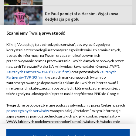
De Paul pamiętał o Messim. Wyjątkowa
dedykacja po golu
Szanujemy Twoją prywatność
Kliknij "Akceptuję i przechodzę do serwisu", aby wyrazić zgody na
korzystanie z technologii automatycznego śledzenia i zbierania danych,
TVP
dostęp do informacji na Twoim urządzeniu końcowym i ich
Abonament TVP
Regulamin TVP
przechowywanie oraz na przetwarzanie Twoich danych osobowych przez
nas, czyli Telewizję Polską S.A. w likwidacji (zwaną dalej również „TVP”),
Polityka prywatności
Sklep TVP
Zaufanych Partnerów z IAB* (1201 firm)
oraz pozostałych
Zaufanych
Partnerów TVP (93 firm)
, w celach marketingowych (w tym do
Biuro Reklamy
Moje zgody
zautomatyzowanego dopasowania reklam do Twoich zainteresowań i
mierzenia ich skuteczności) i pozostałych, które wskazujemy poniżej, a
Oferta Handlowa
Biuro reklamy
także zgody na udostępnianie przez nas identyfikatora PPID do Google.
Telegazeta ogłoszenia
Kontakt
Twoje dane osobowe zbierane podczas odwiedzania przez Ciebie naszych
Emisja w TVP
poszczególnych serwisów
zwanych dalej „Portalem”, w tym informacje
zapisywane za pomocą technologii takich jak: pliki cookie, sygnalizatory
Kanały
Rada Programowa
WWW lub innych podobnych technologii umożliwiających świadczenie
dopasowanych i bezpiecznych usług, personalizację treści oraz reklam,
Ogłoszenia przetargowe
udostępnianie funkcji mediów społecznościowych oraz analizowanie
©2026 Telewizja Polska Spółka Akcyjna w likwidacji