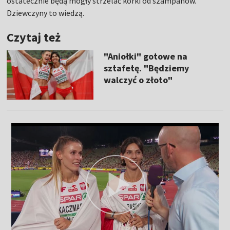
ostatecznie będą mogły strzelać korki od szampanów.
Dziewczyny to wiedzą.
Czytaj też
"Aniołki" gotowe na
sztafetę. "Będziemy
walczyć o złoto"