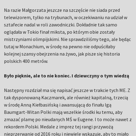
Na razie Małgorzata jeszcze na szczęście nie siada przed
telewizorem, tylko na trybunach, w oczekiwaniu na udział w
sztafecie nadal w roli zawodniczki. Dokładnie tak samo
oglądała w Tokio finał miksta, po którym obie zostały
mistrzyniami olimpijskimi. Nie sprawdziliśmy tego, ale będąc
tutaj w Monachium, w środę na pewno nie odpuściłaby
kolejnej szansy obejrzenia na żywo, jak pisze się historia
polskich 400 metrów.
Było pięknie, ale to nie koniec. I dziewczyny o tym wiedzą
Następny rozdział ma się napisać jeszcze w trakcie tych ME. Z
tak dysponowaną Kaczmarek, ale również kapitalną, trzecią
w środę Anną Kiełbasińską i awansującą do finału Igą
Baumgart-Witan Polki mają wszelkie środki ku temu, aby
zmazać plamę po nieudanych MŚ w Eugene. I to może nawet z
rekordem Polski. Medale z imprez tej rangi przywożą
nieprzerwanie od 2016 roku i niewiele wskazuje, aby to miało