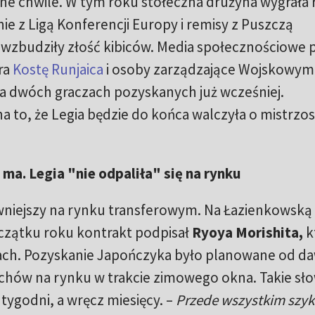
ne chwile. W tym roku stołeczna drużyna wygrała
ie z Ligą Konferencji Europy i remisy z Puszczą
wzbudziły złość kibiców. Media społecznościowe p
ra
Kostę Runjaica
i osoby zarządzające Wojskowymi
na dwóch graczach pozyskanych już wcześniej.
na to, że Legia będzie do końca walczyła o mistrzo
ma. Legia "nie odpaliła" się na rynku
wniejszy na rynku transferowym. Na Łazienkowską t
zątku roku kontrakt podpisał
Ryoya Morishita,
k
łach. Pozyskanie Japończyka było planowane od d
uchów na rynku w trakcie zimowego okna. Takie sło
 tygodni, a wręcz miesięcy. –
Przede wszystkim szy