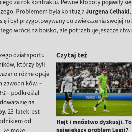
ego za rok kontraktu. Pewne kłopoty pojawiły się
zego. Problemem była kontuzja
Jurgena Celhaki
,
 się i był przygotowywany do zwiększenia swojej rol
tego wrócił na boisko, ale potrzebuje jeszcze chwil
Czytaj też
ego dział sportu
ników, którzy byli
ważano różne opcje
h zawodników. –
1:1
– podkreślał
dowała się na
by.
23-latek jest
odnikiem od
Hejt i mnóstwo dyskusji. To
największy problem Legii?
ą, że może