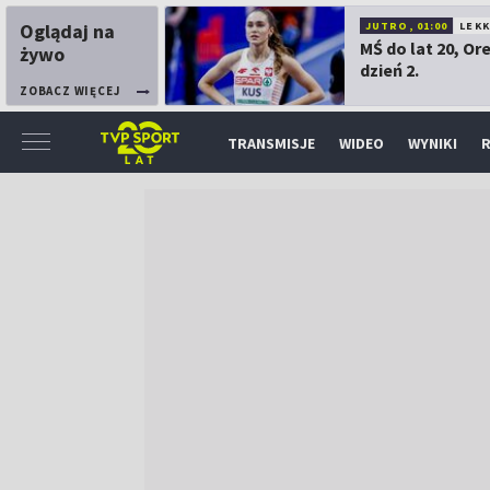
Oglądaj na
JUTRO, 01:00
LEK
MŚ do lat 20, Or
żywo
dzień 2.
ZOBACZ WIĘCEJ
TRANSMISJE
WIDEO
WYNIKI
R