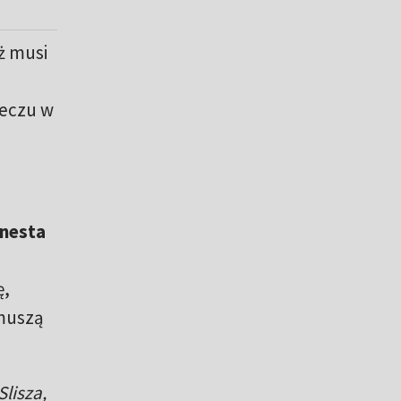
ż musi
eczu w
nesta
ę,
 muszą
lisza,