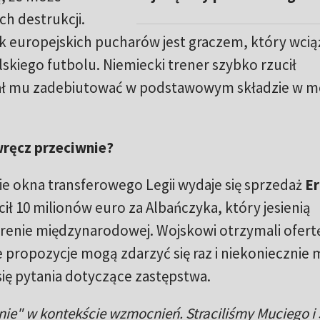
ch destrukcji.
k europejskich pucharów jest graczem, który wcią
lskiego futbolu. Niemiecki trener szybko rzucił
ał mu zadebiutować w podstawowym składzie w m
wręcz przeciwnie?
 okna transferowego Legii wydaje się sprzedaż
Er
cił 10 milionów euro za Albańczyka, który jesienią
arenie międzynarodowej. Wojskowi otrzymali ofert
kie propozycje mogą zdarzyć się raz i niekoniecznie
 się pytania dotyczące zastępstwa.
nie" w kontekście wzmocnień. Straciliśmy Muciego i S