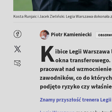
Kosta Runjaic i Jacek Zieliński. Legia Warszawa dokonała
Piotr Kamieniecki
OBSERW
K
ibice Legii Warszawa 
okna transferowego. 
pracował nad wzmocnieniem r
zawodników, co do których
podjęto ryzyko czy właśni
Znamy przyszłość trenera Legii