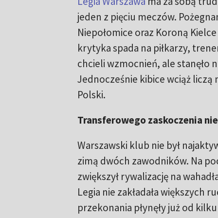
Legia Warszawa
ma za sobą trud
jeden z pięciu meczów. Pożegnan
Niepołomice oraz Koroną Kielce 
krytyka spada na piłkarzy, trene
chcieli wzmocnień, ale stanęło 
Jednocześnie kibice wciąż liczą 
Polski.
Transferowego zaskoczenia nie 
Warszawski klub nie był najakty
zimą dwóch zawodników. Na poc
zwiększył rywalizację na wahad
Legia nie zakładała większych r
przekonania płynęły już od kilku