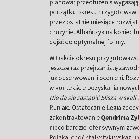
planował przedłużenia wygasając
początku okresu przygotowawc
przez ostatnie miesiące rozwijał
drużynie. Albańczyk na koniec lu
dojść do optymalnej formy.
W trakcie okresu przygotowawcz
jeszcze raz przejrzał listę zawod
już obserwowani i ocenieni. Roz
w kontekście pozyskania nowyc
Nie da się zastąpić Slisza w skali 
Runjaic. Ostatecznie Legia zdecy
zakontraktowanie
Qendrima Zy
nieco bardziej ofensywnym zaw
Polaka, choć statystyki wskazuj