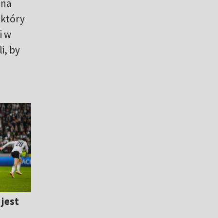
 na
 który
i w
i, by
 jest