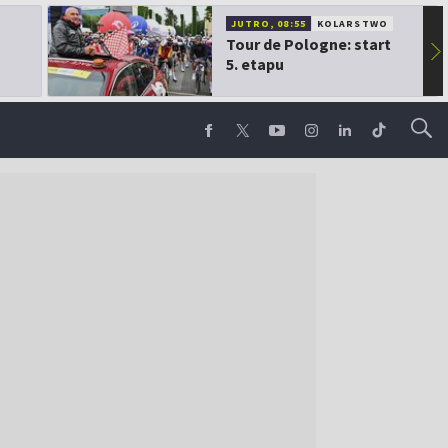
JUTRO, 08:55
KOLARSTWO
Tour de Pologne: start
▶
5. etapu