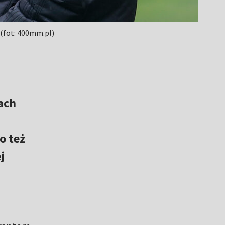
 (fot: 400mm.pl)
ach
o też
j