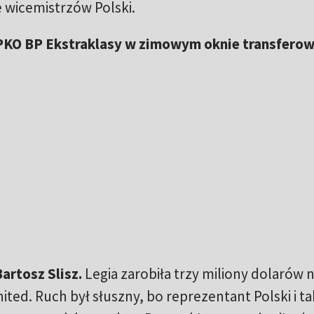
e wicemistrzów Polski.
 PKO BP Ekstraklasy w zimowym oknie transfero
artosz Slisz.
Legia zarobiła trzy miliony dolarów 
ited. Ruch był słuszny, bo reprezentant Polski i ta