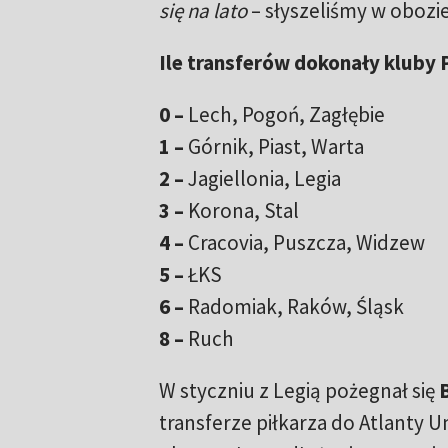
się na lato
– słyszeliśmy w obozi
Ile transferów dokonały kluby
0 –
Lech, Pogoń, Zagłębie
1 –
Górnik, Piast, Warta
2 –
Jagiellonia, Legia
3 –
Korona, Stal
4 –
Cracovia, Puszcza, Widzew
5 –
ŁKS
6 –
Radomiak, Raków, Śląsk
8 –
Ruch
W styczniu z Legią pożegnał się
B
transferze piłkarza do Atlanty Un