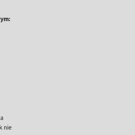
wym:
na
k nie