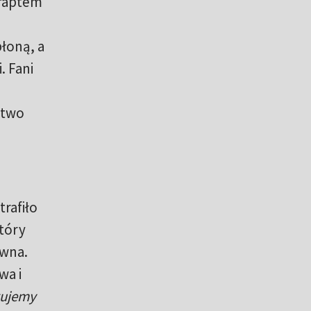
 raptem
łoną, a
. Fani
stwo
rafiło
tóry
awna.
wa i
kujemy