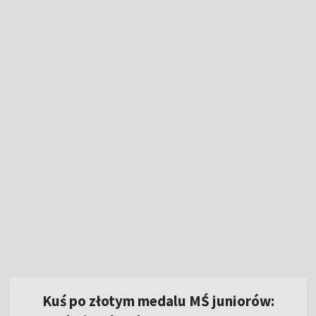
Kuś po złotym medalu MŚ juniorów:
byłam bardzo zestresowana
7:05
|
LEKKOATLETYKA
Dziś "królewski" etap Tour de Pologne.
Oglądaj ściganie w TVP!
Multi1Liga! Oglądaj transmisję sobotnich