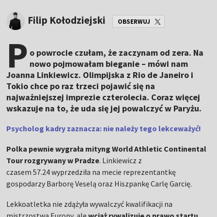
Filip Kołodziejski
OBSERWUJ
P
o powrocie czułam, że zaczynam od zera. Na
nowo pojmowałam bieganie – mówi nam
Joanna Linkiewicz. Olimpijska z Rio de Janeiro i
Tokio chce po raz trzeci pojawić się na
najważniejszej imprezie czterolecia. Coraz więcej
wskazuje na to, że uda się jej powalczyć w Paryżu.
Psycholog kadry zaznacza: nie należy tego lekceważyć!
Polka pewnie wygrała mityng World Athletic Continental
Tour rozgrywany w Pradze
. Linkiewicz z
czasem 57.24 wyprzedziła na mecie reprezentantkę
gospodarzy Barborę Veselą oraz Hiszpankę Carlę Garcię.
Lekkoatletka nie zdążyła wywalczyć kwalifikacji na
mistrzostwa Europy, ale
wciąż rywalizuje o prawo startu