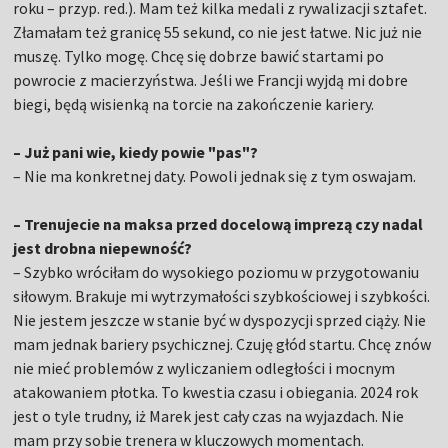
roku – przyp. red.). Mam też kilka medali z rywalizacji sztafet.
Złamałam też granicę 55 sekund, co nie jest łatwe. Nic już nie
muszę. Tylko mogę. Chcę się dobrze bawić startami po
powrocie z macierzyństwa. Jeśli we Francji wyjdą mi dobre
biegi, będą wisienką na torcie na zakończenie kariery.
– Już pani wie, kiedy powie "pas"?
– Nie ma konkretnej daty. Powoli jednak się z tym oswajam.
– Trenujecie na maksa przed docelową imprezą czy nadal
jest drobna niepewność?
– Szybko wróciłam do wysokiego poziomu w przygotowaniu
siłowym. Brakuje mi wytrzymałości szybkościowej i szybkości.
Nie jestem jeszcze w stanie być w dyspozycji sprzed ciąży. Nie
mam jednak bariery psychicznej. Czuję głód startu. Chcę znów
nie mieć problemów z wyliczaniem odległości i mocnym
atakowaniem płotka. To kwestia czasu i obiegania. 2024 rok
jest o tyle trudny, iż Marek jest cały czas na wyjazdach. Nie
mam przy sobie trenera w kluczowych momentach.