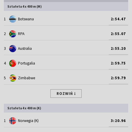
Sztafeta 4 x 400 m (M)
1
Botswana
2:54.47
2
RPA
2:55.07
3
Australia
2:55.20
4
Portugalia
2:59.75
5
Zimbabwe
2:59.79
ROZWIŃ
Sztafeta 4 x 400 m (K)
1
Norwegia (K)
3:20.96