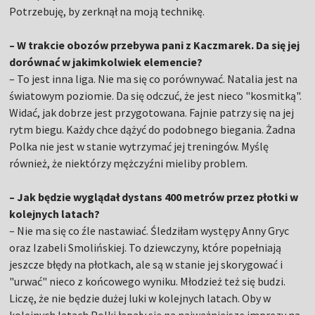
Potrzebuję, by zerknął na moją technikę.
– W trakcie obozów przebywa pani z Kaczmarek. Da się jej
dorównać w jakimkolwiek elemencie?
– To jest inna liga. Nie ma się co porównywać. Natalia jest na
światowym poziomie. Da się odczuć, że jest nieco "kosmitką".
Widać, jak dobrze jest przygotowana. Fajnie patrzy się na jej
rytm biegu. Każdy chce dążyć do podobnego biegania. Żadna
Polka nie jest w stanie wytrzymać jej treningów. Myślę
również, że niektórzy mężczyźni mieliby problem.
– Jak będzie wyglądał dystans 400 metrów przez płotki w
kolejnych latach?
– Nie ma się co źle nastawiać. Śledziłam występy Anny Gryc
oraz Izabeli Smolińskiej. To dziewczyny, które popełniają
jeszcze błędy na płotkach, ale są w stanie jej skorygować i
"urwać" nieco z końcowego wyniku. Młodzież też się budzi.
Liczę, że nie będzie dużej luki w kolejnych latach. Oby w