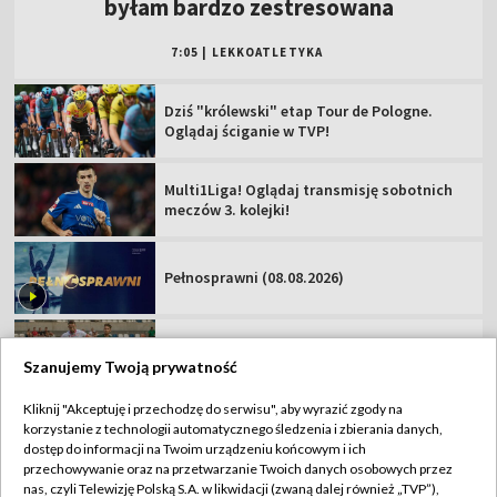
meczów 3. kolejki!
Pełnosprawni (08.08.2026)
Zawisza Bydgoszcz – Resovia [NA ŻYWO].
Oglądaj mecz Betclic 2 Ligi
Podhale Nowy Targ – Hutnik Kraków [NA
ŻYWO]. Oglądaj mecz Betclic 2 Ligi
Miedź Legnica – Pogoń Grodzisk
Mazowiecki. Oglądaj mecz Betclic 1 Ligi!
Szanujemy Twoją prywatność
Kliknij "Akceptuję i przechodzę do serwisu", aby wyrazić zgody na
korzystanie z technologii automatycznego śledzenia i zbierania danych,
TVP
dostęp do informacji na Twoim urządzeniu końcowym i ich
przechowywanie oraz na przetwarzanie Twoich danych osobowych przez
Abonament TVP
Regulamin TVP
nas, czyli Telewizję Polską S.A. w likwidacji (zwaną dalej również „TVP”),