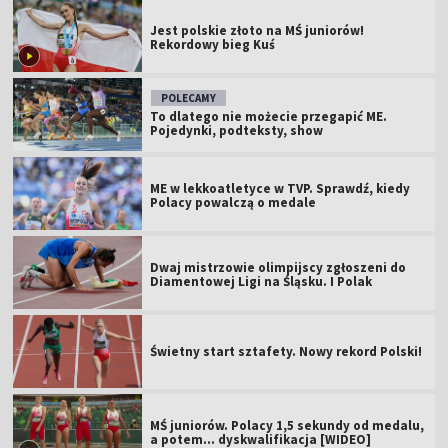
Jest polskie złoto na MŚ juniorów!
Rekordowy bieg Kuś
POLECAMY
To dlatego nie możecie przegapić ME.
Pojedynki, podteksty, show
ME w lekkoatletyce w TVP. Sprawdź, kiedy
Polacy powalczą o medale
Dwaj mistrzowie olimpijscy zgłoszeni do
Diamentowej Ligi na Śląsku. I Polak
Świetny start sztafety. Nowy rekord Polski!
MŚ juniorów. Polacy 1,5 sekundy od medalu,
a potem... dyskwalifikacja [WIDEO]