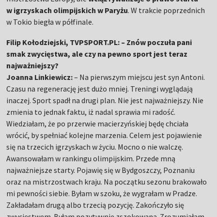
w igrzyskach olimpijskich w Paryżu
. W trakcie poprzednich
w Tokio biegła w półfinale.
Filip Kołodziejski, TVPSPORT.PL: – Znów poczuła pani
smak zwycięstwa, ale czy na pewno sport jest teraz
najważniejszy?
Joanna Linkiewicz:
– Na pierwszym miejscu jest syn Antoni.
Czasu na regenerację jest dużo mniej. Treningi wyglądają
inaczej. Sport spadł na drugi plan. Nie jest najważniejszy. Nie
zmienia to jednak faktu, iż nadal sprawia mi radość.
Wiedziałam, że po przerwie macierzyńskiej będę chciała
wrócić, by spełniać kolejne marzenia. Celem jest pojawienie
się na trzecich igrzyskach w życiu. Mocno o nie walczę.
Awansowałam w rankingu olimpijskim. Przede mną
najważniejsze starty. Pojawię się w Bydgoszczy, Poznaniu
oraz na mistrzostwach kraju. Na początku sezonu brakowało
mi pewności siebie. Byłam w szoku, że wygrałam w Pradze.
Zakładałam drugą albo trzecią pozycję. Zakończyło się
zwycięstwem. Byłam pozytywnie zszokowana. Zrozumiałam,