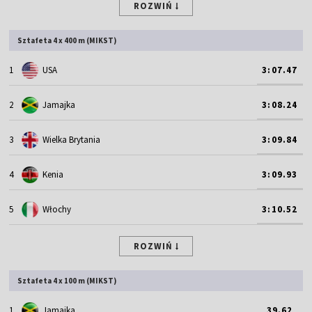
ROZWIŃ
Sztafeta 4 x 400 m (MIKST)
1
USA
3:07.47
2
Jamajka
3:08.24
3
Wielka Brytania
3:09.84
4
Kenia
3:09.93
5
Włochy
3:10.52
ROZWIŃ
Sztafeta 4 x 100 m (MIKST)
1
Jamajka
39.62