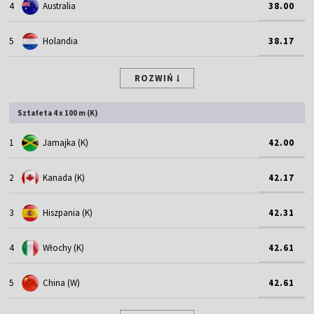
4
Australia
38.00
5
Holandia
38.17
ROZWIŃ
Sztafeta 4 x 100 m (K)
1
Jamajka (K)
42.00
2
Kanada (K)
42.17
3
Hiszpania (K)
42.31
4
Włochy (K)
42.61
5
China (W)
42.61