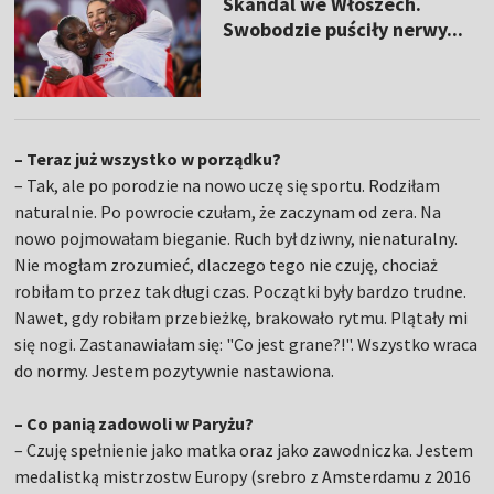
Skandal we Włoszech.
Swobodzie puściły nerwy...
– Teraz już wszystko w porządku?
– Tak, ale po porodzie na nowo uczę się sportu. Rodziłam
naturalnie. Po powrocie czułam, że zaczynam od zera. Na
nowo pojmowałam bieganie. Ruch był dziwny, nienaturalny.
Nie mogłam zrozumieć, dlaczego tego nie czuję, chociaż
robiłam to przez tak długi czas. Początki były bardzo trudne.
Nawet, gdy robiłam przebieżkę, brakowało rytmu. Plątały mi
się nogi. Zastanawiałam się: "Co jest grane?!". Wszystko wraca
do normy. Jestem pozytywnie nastawiona.
– Co panią zadowoli w Paryżu?
– Czuję spełnienie jako matka oraz jako zawodniczka. Jestem
medalistką mistrzostw Europy (srebro z Amsterdamu z 2016