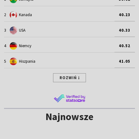
2
Kanada
40.23
3
USA
40.33
4
Niemcy
40.52
5
Hiszpania
41.05
ROZWIŃ
Najnowsze