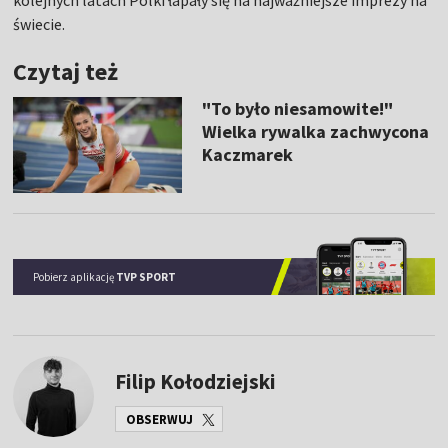
kolejnych latach Polki łapały się na najważniejsze imprezy na
świecie.
Czytaj też
"To było niesamowite!"
Wielka rywalka zachwycona
Kaczmarek
Pobierz aplikację
TVP SPORT
Filip Kołodziejski
OBSERWUJ