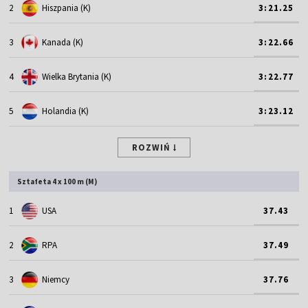
2
Hiszpania (K)
3:21.25
3
Kanada (K)
3:22.66
4
Wielka Brytania (K)
3:22.77
5
Holandia (K)
3:23.12
ROZWIŃ
Sztafeta 4 x 100 m (M)
1
USA
37.43
2
RPA
37.49
3
Niemcy
37.76