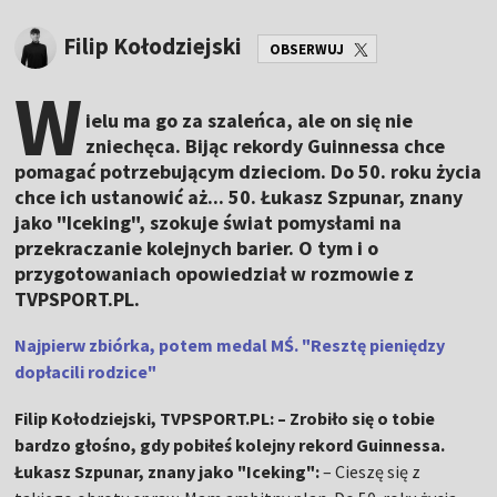
Filip Kołodziejski
OBSERWUJ
W
ielu ma go za szaleńca, ale on się nie
zniechęca. Bijąc rekordy Guinnessa chce
pomagać potrzebującym dzieciom. Do 50. roku życia
chce ich ustanowić aż... 50. Łukasz Szpunar, znany
jako "Iceking", szokuje świat pomysłami na
przekraczanie kolejnych barier. O tym i o
przygotowaniach opowiedział w rozmowie z
TVPSPORT.PL.
Najpierw zbiórka, potem medal MŚ. "Resztę pieniędzy
dopłacili rodzice"
Filip Kołodziejski, TVPSPORT.PL: – Zrobiło się o tobie
bardzo głośno, gdy pobiłeś kolejny rekord Guinnessa.
Łukasz Szpunar, znany jako "Iceking":
– Cieszę się z