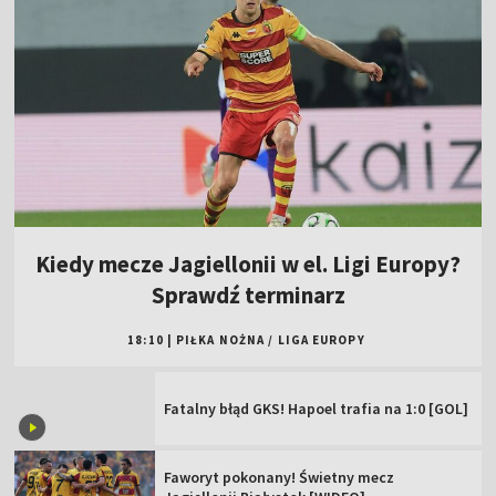
Kiedy mecze Jagiellonii w el. Ligi Europy?
Sprawdź terminarz
18:10
|
PIŁKA NOŻNA
/
LIGA EUROPY
Fatalny błąd GKS! Hapoel trafia na 1:0 [GOL]
Faworyt pokonany! Świetny mecz
Jagiellonii Białystok [WIDEO]
Świątek idzie za ciosem! Szybka wygrana w
Toronto