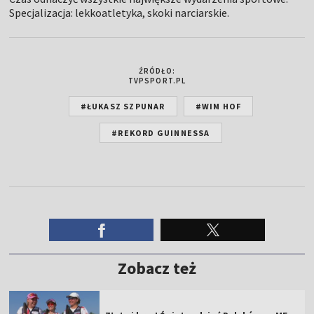
ŹRÓDŁO:
TVPSPORT.PL
#ŁUKASZ SZPUNAR
#WIM HOF
#REKORD GUINNESSA
Zobacz też
Złoto i brąz! Świetny dzień Polaków na ME