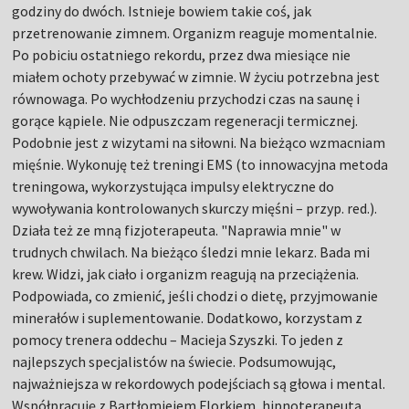
godziny do dwóch. Istnieje bowiem takie coś, jak
przetrenowanie zimnem. Organizm reaguje momentalnie.
Po pobiciu ostatniego rekordu, przez dwa miesiące nie
miałem ochoty przebywać w zimnie. W życiu potrzebna jest
równowaga. Po wychłodzeniu przychodzi czas na saunę i
gorące kąpiele. Nie odpuszczam regeneracji termicznej.
Podobnie jest z wizytami na siłowni. Na bieżąco wzmacniam
mięśnie. Wykonuję też treningi EMS (to innowacyjna metoda
treningowa, wykorzystująca impulsy elektryczne do
wywoływania kontrolowanych skurczy mięśni – przyp. red.).
Działa też ze mną fizjoterapeuta. "Naprawia mnie" w
trudnych chwilach. Na bieżąco śledzi mnie lekarz. Bada mi
krew. Widzi, jak ciało i organizm reagują na przeciążenia.
Podpowiada, co zmienić, jeśli chodzi o dietę, przyjmowanie
minerałów i suplementowanie. Dodatkowo, korzystam z
pomocy trenera oddechu – Macieja Szyszki. To jeden z
najlepszych specjalistów na świecie. Podsumowując,
najważniejsza w rekordowych podejściach są głowa i mental.
Współpracuję z Bartłomiejem Florkiem, hipnoterapeutą,