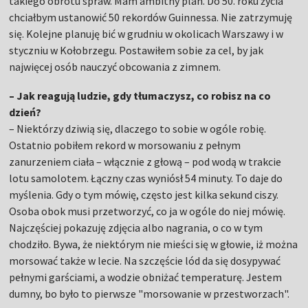
takiego obrotu spraw. Mam ambitny plan. Do 50. roku życia
chciałbym ustanowić 50 rekordów Guinnessa. Nie zatrzymuję
się. Kolejne planuję bić w grudniu w okolicach Warszawy i w
styczniu w Kołobrzegu. Postawiłem sobie za cel, by jak
najwięcej osób nauczyć obcowania z zimnem.
– Jak reagują ludzie, gdy tłumaczysz, co robisz na co
dzień?
– Niektórzy dziwią się, dlaczego to sobie w ogóle robię.
Ostatnio pobiłem rekord w morsowaniu z pełnym
zanurzeniem ciała – włącznie z głową – pod wodą w trakcie
lotu samolotem. Łączny czas wyniósł 54 minuty. To daje do
myślenia. Gdy o tym mówię, często jest kilka sekund ciszy.
Osoba obok musi przetworzyć, co ja w ogóle do niej mówię.
Najczęściej pokazuję zdjęcia albo nagrania, o co w tym
chodziło. Bywa, że niektórym nie mieści się w głowie, iż można
morsować także w lecie. Na szczęście lód da się dosypywać
pełnymi garściami, a wodzie obniżać temperaturę. Jestem
dumny, bo było to pierwsze "morsowanie w przestworzach".