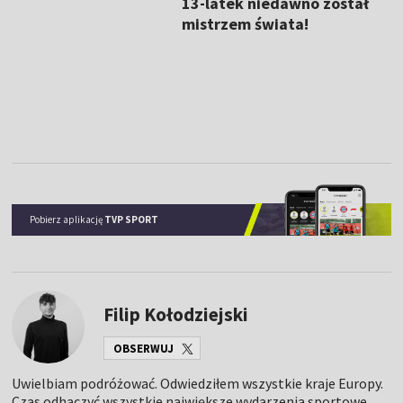
13-latek niedawno został
mistrzem świata!
Pobierz aplikację
TVP SPORT
Filip Kołodziejski
OBSERWUJ
Uwielbiam podróżować. Odwiedziłem wszystkie kraje Europy.
Czas odhaczyć wszystkie największe wydarzenia sportowe.
Specjalizacja: lekkoatletyka, skoki narciarskie.