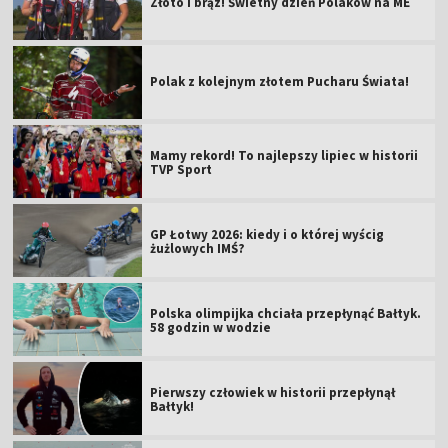
Polak z kolejnym złotem Pucharu Świata!
Mamy rekord! To najlepszy lipiec w historii
TVP Sport
GP Łotwy 2026: kiedy i o której wyścig
żużlowych IMŚ?
Polska olimpijka chciała przepłynąć Bałtyk.
58 godzin w wodzie
Pierwszy człowiek w historii przepłynął
Bałtyk!
Zacięta walka polskiej ósemki. Do podium
brakło niewiele [WIDEO]