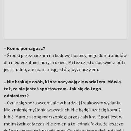
– Komu pomagasz?
– Środki przeznaczam na budowę hospicyjnego domu aniołów
dla nieuleczalnie chorych dzieci. Mi też często doskwiera ból i
jest trudno, ale mam misję, którą wyznaczyłem.
– Nie brakuje osób, które nazywają cię wariatem. Mówią
też, że nie jesteś sportowcem. Jak się do tego
odniesiesz?
– Czuję się sportowcem, ale w bardziej freakowym wydaniu.
Nie zmienię myślenia wszystkich. Nie będę kazał się komuś
lubić. Mam za sobą marszobiegi przez cały kraj. Sport jest w
moim życiu cały czas. Nie zmienia to jednak faktu, że jeszcze
dużo przygotowań przede mną. Gdy biegałem dzień w dzień i