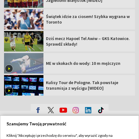
Dziś mecz Hapoel Tel Awiw – GKS Katowice.
Sprawdź składy!
ME w skokach do wody: 10 m mężczyzn
Kulisy Tour de Pologne. Tak powstaje
transmisja z wyścigu [WIDEO]
TVP
Abonament TVP
Regulamin TVP
Polityka prywatności
Sklep TVP
Szanujemy Twoją prywatność
Biuro Reklamy
Moje zgody
Kliknij "Akceptuję i przechodzę do serwisu", aby wyrazić zgody na
Oferta Handlowa
Biuro reklamy