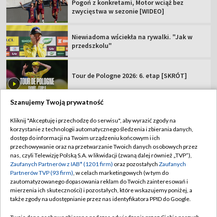
Pogoń z konkretami, Motor wciąż bez
zwycięstwa w sezonie [WIDEO]
Niewiadoma wściekła na rywalki. "Jak w
przedszkolu"
Tour de Pologne 2026: 6. etap [SKRÓT]
Szanujemy Twoją prywatność
Kliknij "Akceptuję i przechodzę do serwisu", aby wyrazić zgody na
korzystanie z technologii automatycznego śledzenia i zbierania danych,
TVP
dostęp do informacji na Twoim urządzeniu końcowym i ich
Abonament TVP
Regulamin TVP
przechowywanie oraz na przetwarzanie Twoich danych osobowych przez
nas, czyli Telewizję Polską S.A. w likwidacji (zwaną dalej również „TVP”),
Polityka prywatności
Sklep TVP
Zaufanych Partnerów z IAB* (1201 firm)
oraz pozostałych
Zaufanych
Partnerów TVP (93 firm)
, w celach marketingowych (w tym do
Biuro Reklamy
Moje zgody
zautomatyzowanego dopasowania reklam do Twoich zainteresowań i
mierzenia ich skuteczności) i pozostałych, które wskazujemy poniżej, a
Oferta Handlowa
Biuro reklamy
także zgody na udostępnianie przez nas identyfikatora PPID do Google.
Telegazeta ogłoszenia
Kontakt