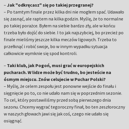
–
Jak "odkręcasz" się po takiej przegranej?
– Po tamtym finale przez kilka dni nie mogłem spać. Udawało
się zasnąć, ale raptem na kilka godzin. Myślę, że to normalne
po takiej porażce. Byłem na siebie bardzo zły, ale w końcu
trzeba było dojść do siebie. I to jak najszybciej, bo przecież po
finale mieliśmy jeszcze kilka meczów ligowych. Trzeba to
przełknąć i robić swoje, bo w innym wypadku sytuacja
całkowicie wymknie się spod kontroli.
–
Taki klub, jak Pogoń, musi grać w europejskich
pucharach. W lidze może być trudno, bo jesteście na
ósmym miejscu. Znów celujecie w Puchar Polski?
– Myślę, że celem zespołu jest ponowne wejście do finału i
sięgnięcie po to, co nie udało nam się w poprzednim sezonie.
To cel, który postawiliśmy przed sobą pierwszego dnia
sezonu. Chcemy wygrać tegoroczny finał, bo ten zeszłoroczny
w naszych głowach jawi się jak coś, czego nie udało się
osiągnąć.