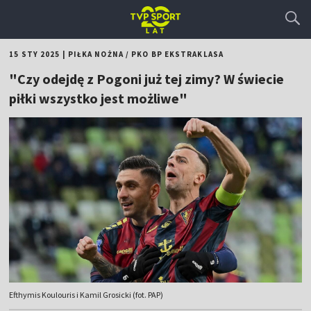
15 STY 2025
|
PIŁKA NOŻNA
/
PKO BP EKSTRAKLASA
"Czy odejdę z Pogoni już tej zimy? W świecie
piłki wszystko jest możliwe"
Efthymis Koulouris i Kamil Grosicki (fot. PAP)