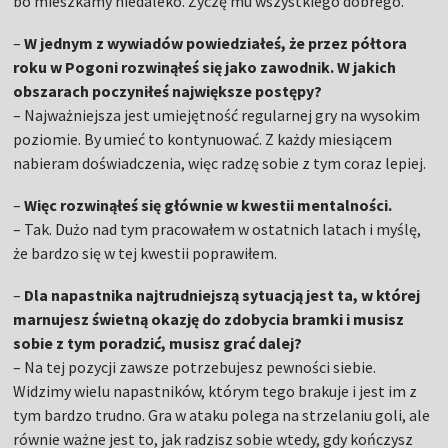
bo mieszkamy niedaleko. Życzę mu wszystkiego dobrego.
–
W jednym z wywiadów powiedziałeś, że przez półtora
roku w Pogoni rozwinąłeś się jako zawodnik. W jakich
obszarach poczyniłeś największe postępy?
– Najważniejsza jest umiejętność regularnej gry na wysokim
poziomie. By umieć to kontynuować. Z każdy miesiącem
nabieram doświadczenia, więc radzę sobie z tym coraz lepiej.
–
Więc rozwinąłeś się głównie w kwestii mentalności.
– Tak. Dużo nad tym pracowałem w ostatnich latach i myślę,
że bardzo się w tej kwestii poprawiłem.
–
Dla napastnika najtrudniejszą sytuacją jest ta, w której
marnujesz świetną okazję do zdobycia bramki i musisz
sobie z tym poradzić, musisz grać dalej?
– Na tej pozycji zawsze potrzebujesz pewności siebie.
Widzimy wielu napastników, którym tego brakuje i jest im z
tym bardzo trudno. Gra w ataku polega na strzelaniu goli, ale
równie ważne jest to, jak radzisz sobie wtedy, gdy kończysz