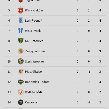
4
Jagiellonia
2
2
6
5
Wisła Kraków
3
1
6
6
Lech Poznań
2
1
4
7
Wisła Płock
3
0
4
8
GKS Katowice
2
1
3
9
Zagłębie Lubin
2
0
3
Śląsk Wrocław
10
2
0
3
11
Piast Gliwice
2
-1
3
12
Radomiak Radom
3
-3
3
13
Widzew Łódź
2
0
2
14
Cracovia
2
-2
1