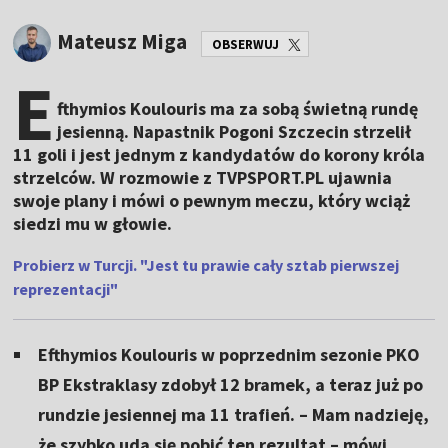
Mateusz Miga
OBSERWUJ
E
fthymios Koulouris ma za sobą świetną rundę
jesienną. Napastnik Pogoni Szczecin strzelił
11 goli i jest jednym z kandydatów do korony króla
strzelców. W rozmowie z TVPSPORT.PL ujawnia
swoje plany i mówi o pewnym meczu, który wciąż
siedzi mu w głowie.
Probierz w Turcji. "Jest tu prawie cały sztab pierwszej
reprezentacji"
Efthymios Koulouris w poprzednim sezonie PKO
BP Ekstraklasy zdobył 12 bramek, a teraz już po
rundzie jesiennej ma 11 trafień. – Mam nadzieję,
że szybko uda się pobić ten rezultat – mówi.