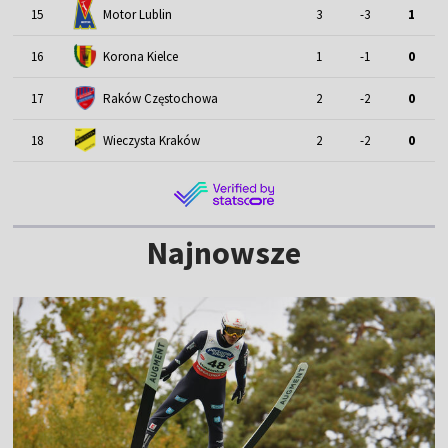
Motor Lublin
15
3
-3
1
16
Korona Kielce
1
-1
0
17
Raków Częstochowa
2
-2
0
18
Wieczysta Kraków
2
-2
0
Najnowsze