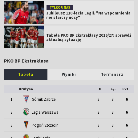
TYLKO U NAS
Jubileusz 110-lecia Legii. "Na wspomnienia
nie starczy nocy"
Tabela PKO BP Ekstraklasy 2026/27: sprawdź
aktualną sytuację
PKO BP Ekstraklasa
Tabela
Wyniki
Terminarz
Drużyna
M
+/-
Pkt
1
Górnik Zabrze
2
3
6
2
Legia Warszawa
2
3
6
3
Pogoń Szczecin
3
3
6