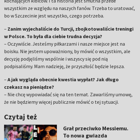
kochających kibiców. I ta historia jest smutna przede
wszystkim ze względu na naszych fanów. Trzeba to uratować,
bo w Szczecinie jest wszystko, czego potrzeba.
–
Zanim wyjechaliście do Turcji, zbojkotowaliście treningi
w Polsce. To była dla ciebie trudna decyzja?
– Oczywiście. Jesteśmy piłkarzami i nasze miejsce jest na
boisku. Nie jestem upoważniony, by mówić o wszystkim, ale
decyzję podjęliśmy wspólnie i wszyscy się pod nią
podpisaliśmy. Mam nadzieję, że przyszłość będzie lepsza.
–
A jak wygląda obecnie kwestia wypłat? Jak długo
czekasz na pieniądze?
– Nie chcę wypowiadać się na ten temat. Zawarliśmy umowę,
że nie będziemy więcej publicznie mówić o tej sytuacji.
Czytaj też
Grał przeciwko Messiemu.
To nowa gwiazda