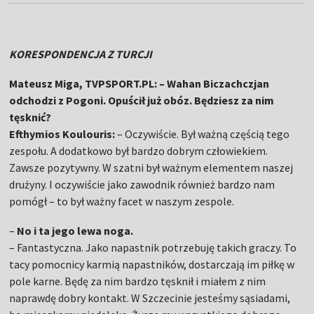
KORESPONDENCJA Z TURCJI
Mateusz Miga, TVPSPORT.PL: – Wahan Biczachczjan
odchodzi z Pogoni. Opuścił już obóz. Będziesz za nim
tęsknić?
Efthymios Koulouris:
– Oczywiście. Był ważną częścią tego
zespołu. A dodatkowo był bardzo dobrym człowiekiem.
Zawsze pozytywny. W szatni był ważnym elementem naszej
drużyny. I oczywiście jako zawodnik również bardzo nam
pomógł – to był ważny facet w naszym zespole.
–
No i ta jego lewa noga.
– Fantastyczna. Jako napastnik potrzebuję takich graczy. To
tacy pomocnicy karmią napastników, dostarczają im piłkę w
pole karne. Będę za nim bardzo tęsknił i miałem z nim
naprawdę dobry kontakt. W Szczecinie jesteśmy sąsiadami,