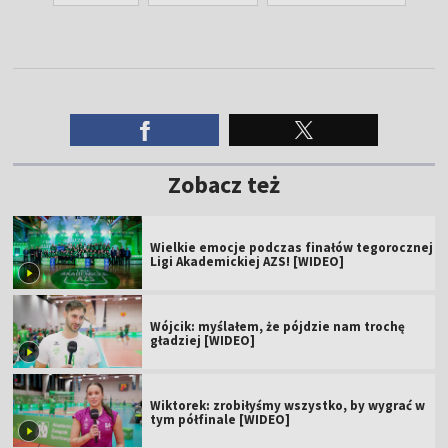
Zobacz też
Wielkie emocje podczas finałów tegorocznej
Ligi Akademickiej AZS! [WIDEO]
Wójcik: myślałem, że pójdzie nam trochę
gładziej [WIDEO]
Wiktorek: zrobiłyśmy wszystko, by wygrać w
tym półfinale [WIDEO]