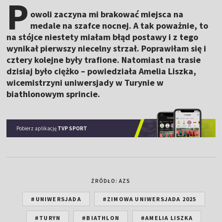
P
owoli zaczyna mi brakować miejsca na
medale na szafce nocnej. A tak poważnie, to
na stójce niestety miałam błąd postawy i z tego
wynikał pierwszy niecelny strzał. Poprawiłam się i
cztery kolejne były trafione. Natomiast na trasie
dzisiaj było ciężko – powiedziała Amelia Liszka,
wicemistrzyni uniwersjady w Turynie w
biathlonowym sprincie.
Pobierz aplikację
TVP SPORT
ŹRÓDŁO: AZS
#UNIWERSJADA
#ZIMOWA UNIWERSJADA 2025
#TURYN
#BIATHLON
#AMELIA LISZKA