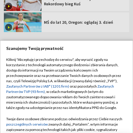
Rekordowy bieg Kuś
MŚ do lat 20, Oregon: oglądaj 3. dzień
Szanujemy Twoją prywatność
TVP
Kliknij "Akceptuję i przechodzę do serwisu", aby wyrazić zgody na
korzystanie z technologii automatycznego śledzenia i zbierania danych,
Abonament TVP
Regulamin TVP
dostęp do informacji na Twoim urządzeniu końcowym i ich
Polityka prywatności
Sklep TVP
przechowywanie oraz na przetwarzanie Twoich danych osobowych przez
nas, czyli Telewizję Polską S.A. w likwidacji (zwaną dalej również „TVP”),
Biuro Reklamy
Moje zgody
Zaufanych Partnerów z IAB* (1201 firm)
oraz pozostałych
Zaufanych
Partnerów TVP (93 firm)
, w celach marketingowych (w tym do
Oferta Handlowa
Biuro reklamy
zautomatyzowanego dopasowania reklam do Twoich zainteresowań i
mierzenia ich skuteczności) i pozostałych, które wskazujemy poniżej, a
Telegazeta ogłoszenia
Kontakt
także zgody na udostępnianie przez nas identyfikatora PPID do Google.
Emisja w TVP
Twoje dane osobowe zbierane podczas odwiedzania przez Ciebie naszych
Kanały
Rada Programowa
poszczególnych serwisów
zwanych dalej „Portalem”, w tym informacje
zapisywane za pomocą technologii takich jak: pliki cookie, sygnalizatory
Ogłoszenia przetargowe