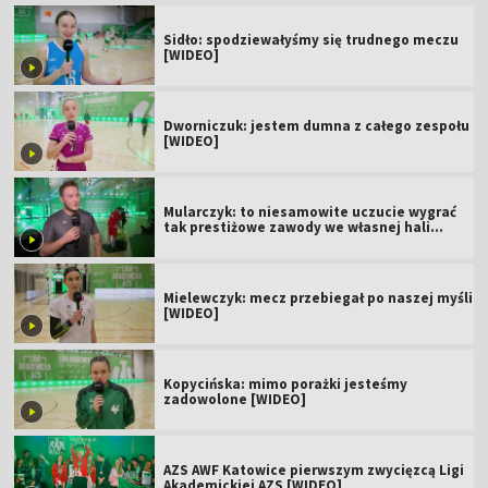
Sidło: spodziewałyśmy się trudnego meczu
[WIDEO]
Dworniczuk: jestem dumna z całego zespołu
[WIDEO]
Mularczyk: to niesamowite uczucie wygrać
tak prestiżowe zawody we własnej hali
[WIDEO]
Mielewczyk: mecz przebiegał po naszej myśli
[WIDEO]
Kopycińska: mimo porażki jesteśmy
zadowolone [WIDEO]
AZS AWF Katowice pierwszym zwycięzcą Ligi
Akademickiej AZS [WIDEO]