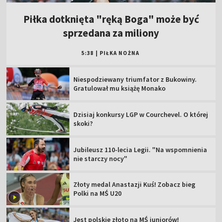
Piłka dotknięta "ręką Boga" może być
sprzedana za miliony
5:38
|
PIŁKA NOŻNA
Niespodziewany triumfator z Bukowiny.
Gratulował mu książę Monako
Dzisiaj konkursy LGP w Courchevel. O której
skoki?
Jubileusz 110-lecia Legii. "Na wspomnienia
nie starczy nocy"
Złoty medal Anastazji Kuś! Zobacz bieg
Polki na MŚ U20
Jest polskie złoto na MŚ juniorów!